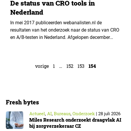
De status van CRO tools in
Nederland
In mei 2017 publiceerden webanalisten.nl de
resultaten van het onderzoek naar de status van CRO
en A/B-testen in Nederland. Afgelopen december
hebben ze een vervolgonderzoek uitgevoerd waar ze
specifiek hebben gekeken naar de verschuiving in de
voorkeuren voor A/B-test software en workflow tools
vorige
1
…
152
153
154
en het gebruik hiervan. De resultaten van dit
onderzoek lees je hier.
Fresh bytes
Actueel
AI
Bureaus
Onderzoek
,
,
,
|
28 juli 2026
Miles Research onderzoekt draagvlak AI
bij zorgverzekeraar CZ