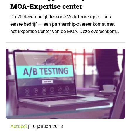
MOA-Expertise center
Op 20 december jl. tekende VodafoneZiggo – als
eerste bedrijf – een partnership-overeenkomst met
het Expertise Center van de MOA. Deze overeenkomst
bezegelt de veranderende rol die de MOA wil spelen
voor opdrachtgevers en gebruikers van insights.
Actueel
|
10 januari 2018