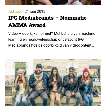
Actueel
|
21 juni 2018
IPG Mediabrands – Nominatie
AMMA Award
Video – doorkijken of niet? Met behulp van machine
learning en neurowetenschap onderzocht IPG
Mediabrands hoe de doorkijktijd van videocontent
positief is te beïnvloeden. ‘Je ziet van alles in actie bij
iemand die een video bekijkt, maar je wilt weten wat
het betekent’, aldus chief data en tech officer Menno
van der Steen van Mediabrands.