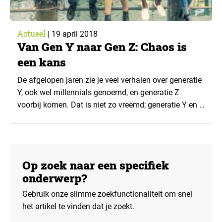
Actueel
|
19 april 2018
Van Gen Y naar Gen Z: Chaos is
een kans
De afgelopen jaren zie je veel verhalen over generatie
Y, ook wel millennials genoemd, en generatie Z
voorbij komen. Dat is niet zo vreemd; generatie Y en Z
zijn dé generaties die geboren of opgegroeid zijn in
het digitale tijdperk. Waarom denken we eigenlijk in
generaties? En wat typeert generatie Y en Z?
Op zoek naar een specifiek
onderwerp?
Gebruik onze slimme zoekfunctionaliteit om snel
het artikel te vinden dat je zoekt.