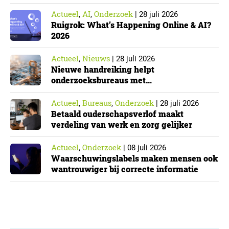
Actueel
AI
Onderzoek
,
,
|
28 juli 2026
Ruigrok: What’s Happening Online & AI?
2026
Actueel
Nieuws
,
|
28 juli 2026
Nieuwe handreiking helpt
onderzoeksbureaus met
Cyberbeveiligingswet
Actueel
Bureaus
Onderzoek
,
,
|
28 juli 2026
Betaald ouderschapsverlof maakt
verdeling van werk en zorg gelijker
Actueel
Onderzoek
,
|
08 juli 2026
Waarschuwingslabels maken mensen ook
wantrouwiger bij correcte informatie