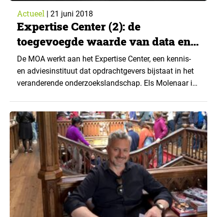
Actueel
|
21 juni 2018
Expertise Center (2): de
toegevoegde waarde van data en
insights
De MOA werkt aan het Expertise Center, een kennis-
en adviesinstituut dat opdrachtgevers bijstaat in het
veranderende onderzoekslandschap. Els Molenaar is
er voor de MOA volop mee bezig en bezoekt dit jaar
diverse opdrachtgevers om het Center toe te lichten
en de behoefte van organisaties te peilen. Dit jaar
doet ze er verslag van in Clou(Today).