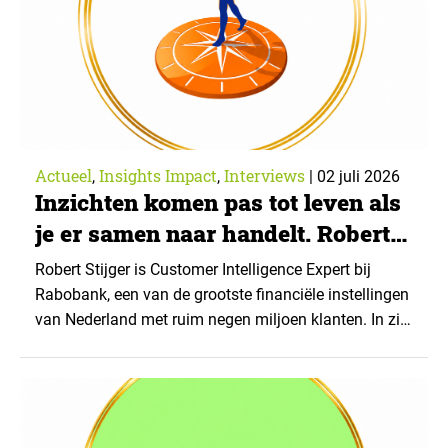
klantonderzoek. Voor dit…
Actueel
Insights Impact
Interviews
,
,
|
02 juli 2026
Inzichten komen pas tot leven als
je er samen naar handelt. Robert
Stijger over customer intelligence
Robert Stijger is Customer Intelligence Expert bij
bij Rabobank
Rabobank, een van de grootste financiële instellingen
van Nederland met ruim negen miljoen klanten. In zijn
rol binnen het Center of Expertise CX van Chapter
Marketing verbindt hij inzichten uit marktonderzoek,
data en klantgedrag om teams betere beslissingen te
laten nemen. Rabobank was dit jaar een van de…