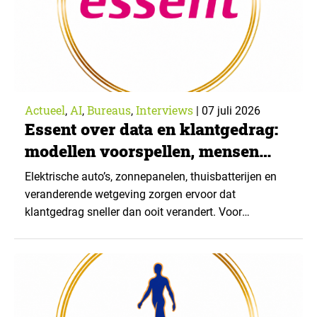
Actueel
AI
Bureaus
Interviews
,
,
,
|
07 juli 2026
Essent over data en klantgedrag:
modellen voorspellen, mensen
verklaren
Elektrische auto’s, zonnepanelen, thuisbatterijen en
veranderende wetgeving zorgen ervoor dat
klantgedrag sneller dan ooit verandert. Voor
organisaties die op voorspelmodellen vertrouwen
levert dat een fundamentele vraag op: hoe blijf je
begrijpen wat klanten doen wanneer de werkelijkheid
voortdurend verschuift? Bij Essent zoeken ze het
antwoord in een combinatie van data, AI en