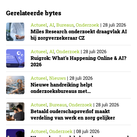
Gerelateerde bytes
Actueel
AI
Bureaus
Onderzoek
,
,
,
|
28 juli 2026
Miles Research onderzoekt draagvlak AI
bij zorgverzekeraar CZ
Actueel
AI
Onderzoek
,
,
|
28 juli 2026
Ruigrok: What’s Happening Online & AI?
2026
Actueel
Nieuws
,
|
28 juli 2026
Nieuwe handreiking helpt
onderzoeksbureaus met
Cyberbeveiligingswet
Actueel
Bureaus
Onderzoek
,
,
|
28 juli 2026
Betaald ouderschapsverlof maakt
verdeling van werk en zorg gelijker
Actueel
Onderzoek
,
|
08 juli 2026