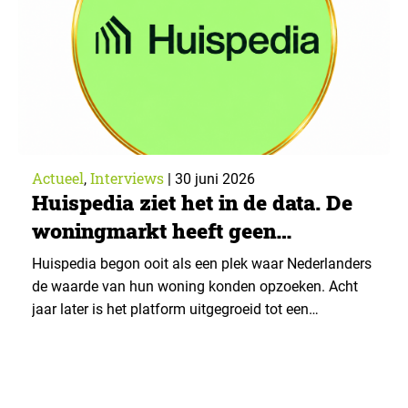
Actueel
Interviews
,
|
30 juni 2026
Huispedia ziet het in de data. De
woningmarkt heeft geen
informatieprobleem, maar een
Huispedia begon ooit als een plek waar Nederlanders
gedragsprobleem
de waarde van hun woning konden opzoeken. Acht
jaar later is het platform uitgegroeid tot een
organisatie die niet alleen kijkt naar welke informatie
mensen nodig hebben, maar vooral naar waarom ze
ondanks al die informatie toch verkeerde beslissingen
nemen. ▼ We spraken met Jimmy Lange, brand…