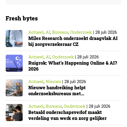
Fresh bytes
Actueel
AI
Bureaus
Onderzoek
,
,
,
|
28 juli 2026
Miles Research onderzoekt draagvlak AI
bij zorgverzekeraar CZ
Actueel
AI
Onderzoek
,
,
|
28 juli 2026
Ruigrok: What’s Happening Online & AI?
2026
Actueel
Nieuws
,
|
28 juli 2026
Nieuwe handreiking helpt
onderzoeksbureaus met
Cyberbeveiligingswet
Actueel
Bureaus
Onderzoek
,
,
|
28 juli 2026
Betaald ouderschapsverlof maakt
verdeling van werk en zorg gelijker