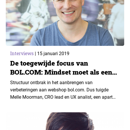
Interviews
|
15 januari 2019
De toegewijde focus van
BOL.COM: Mindset moet als een
olievlek door de organisatie
Structuur ontbrak in het aanbrengen van
verbeteringen aan webshop bol.com. Dus tuigde
Melle Moorman, CRO lead en UX analist, een apart
team op.