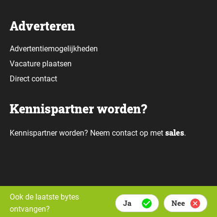
Adverteren
Advertentiemogelijkheden
Vacature plaatsen
Direct contact
Kennispartner worden?
sales
Kennispartner worden? Neem contact op met
.
Alle rechten voorbehouden © Daily Data Bytes 2026. Webdesign door
Ook de laatste bytes
Ja
Nee
Whello.
ontvangen?