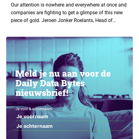
Our attention is nowhere and everywhere at once and
companies are fighting to get a glimpse of this new
piece of gold. Jeroen Jonker Roelants, Head of
Product Marktplaats (eBay), gives an eye-witness
MIE.nl
report on
right from the ‘Attention War’
battlefield.
Meld je nu aan voor de
Daily Data Bytes
nieuwsbrief!
Je voor & achternaam