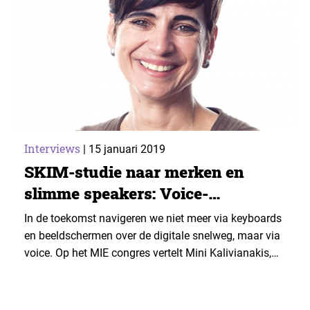
Interviews
|
15 januari 2019
SKIM-studie naar merken en
slimme speakers: Voice-
verheffing
In de toekomst navigeren we niet meer via keyboards
en beeldschermen over de digitale snelweg, maar via
voice. Op het MIE congres vertelt Mini Kalivianakis,
client solutions director en partner bij SKIM, hoe
merken daarop kunnen inspelen.