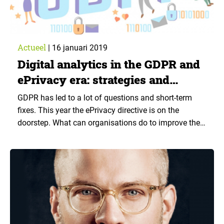
Actueel
|
16 januari 2019
Digital analytics in the GDPR and
ePrivacy era: strategies and
tactics
GDPR has led to a lot of questions and short-term
fixes. This year the ePrivacy directive is on the
doorstep. What can organisations do to improve the
quality of data and customer experience? What
digital strategies and tactics can we use?