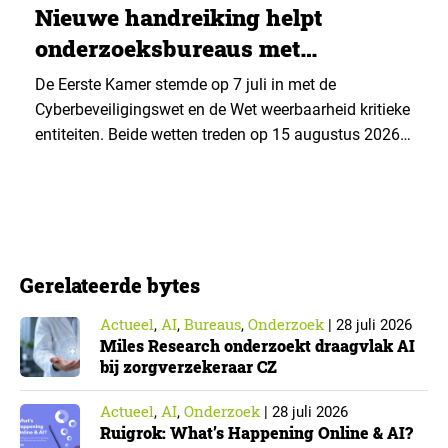
Nieuwe handreiking helpt
onderzoeksbureaus met
Cyberbeveiligingswet
De Eerste Kamer stemde op 7 juli in met de
Cyberbeveiligingswet en de Wet weerbaarheid kritieke
entiteiten. Beide wetten treden op 15 augustus 2026
in werking. Data & Insights Network publiceerde
hierover een praktische handreiking voor
onderzoeksorganisaties. ▼ De Cyberbeveiligingswet,
de Nederlandse implementatie van de Europese NIS2-
richtlijn, geldt niet automatisch voor iedere
Gerelateerde bytes
onderzoeksorganisatie. De toepasselijkheid…
Actueel
AI
Bureaus
Onderzoek
,
,
,
|
28 juli 2026
Miles Research onderzoekt draagvlak AI
bij zorgverzekeraar CZ
Actueel
AI
Onderzoek
,
,
|
28 juli 2026
Ruigrok: What’s Happening Online & AI?