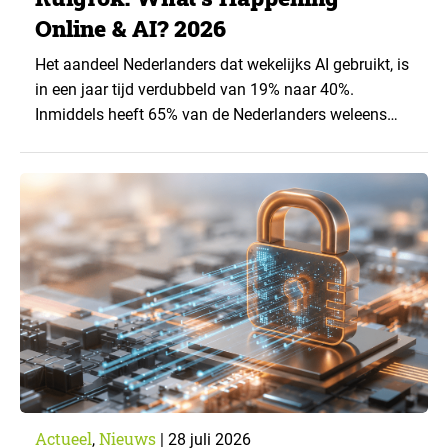
Online & AI? 2026
Het aandeel Nederlanders dat wekelijks AI gebruikt, is
in een jaar tijd verdubbeld van 19% naar 40%.
Inmiddels heeft 65% van de Nederlanders weleens
een generatieve AI-toepassing gebruikt, tegenover
43% een jaar eerder. Dat blijkt uit de nieuwste editie
van What’s Happening Online & AI? 2026, het
jaarlijkse trendrapport van Ruigrok onderzoek &
advies over…
Actueel
Nieuws
,
|
28 juli 2026