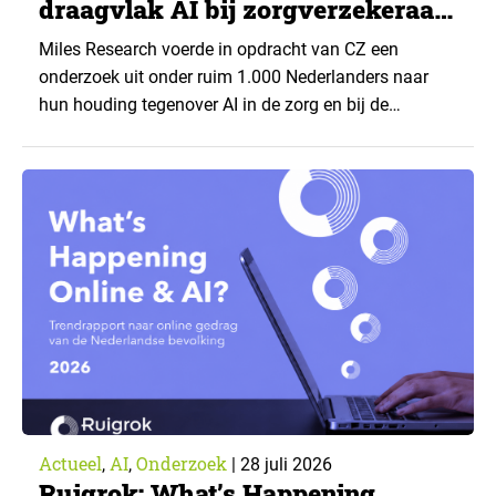
draagvlak AI bij zorgverzekeraar
CZ
Miles Research voerde in opdracht van CZ een
onderzoek uit onder ruim 1.000 Nederlanders naar
hun houding tegenover AI in de zorg en bij de
zorgverzekeraar. De centrale vraag: onder welke
voorwaarden staan mensen open voor AI-
toepassingen, en waar trekken zij een grens? Dit
artikel is aangeleverd door kennispartner Miles
Research. ▼ De uitkomsten zijn…
Actueel
AI
Onderzoek
,
,
|
28 juli 2026
Ruigrok: What’s Happening