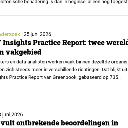
efonische benadering is dan in beginsel alleen nog toeges
rokkene daarvoor voorafgaande toestemming heeft gegev
zoek is het belangrijk om deze wijziging goed te duiden.
ktonderzoek is namelijk niet hetzelfde…
nderzoek
|
25 juni 2026
 Insights Practice Report: twee werel
én vakgebied
rs en data-analisten werken vaak binnen dezelfde organisa
 zich steeds meer in verschillende richtingen. Dat blijkt uit
ghts Practice Report van Greenbook, gebaseerd op 735
nlijsten van professionals aan zowel de opdrachtgevers- al
e van de insightssector. ▼ De cijfers laten een duidelijk vers
e analytics-professionals rapporteren stijgende…
 juni 2026
vult ontbrekende beoordelingen in