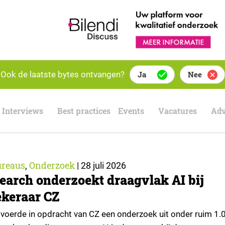
Ook de laatste bytes ontvangen?
Ja
Nee
Interviews
Best practices
Events
Vacatures
Adv
reaus
Onderzoek
,
|
28 juli 2026
earch onderzoekt draagvlak AI bij
keraar CZ
voerde in opdracht van CZ een onderzoek uit onder ruim 1.