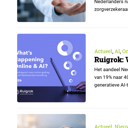
Nederlanders na
zorgverzekeraa
open voor AI-toe
aangeleverd do
Actueel
AI
O
,
,
Ruigrok: 
Het aandeel Nede
van 19% naar 4
generatieve AI-t
de nieuwste edi
trendrapport v
Actueel
Nieu
,