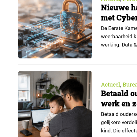
Nieuwe h
met Cyber
De Eerste Kamer
weerbaarheid kr
werking. Data &
handreiking vo
Nederlandse imp
automatisch vo
Actueel
Bure
,
Betaald o
werk en z
Betaald oudersc
gelijkere verde
kind. Die effec