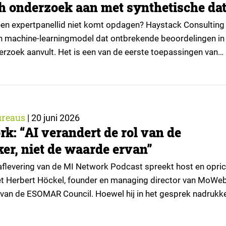
h onderzoek aan met synthetische da
een expertpanellid niet komt opdagen? Haystack Consulting
n machine-learningmodel dat ontbrekende beoordelingen in
rzoek aanvult. Het is een van de eerste toepassingen van
ta binnen dit type onderzoek. Maar hoe ver kun je gaan zon
t het oog te verliezen? ▼ Tijdens DDB Live presenteerde Ste
reaus
|
20 juni 2026
k: “AI verandert de rol van de
er, niet de waarde ervan”
aflevering van de MI Network Podcast spreekt host en opric
t Herbert Höckel, founder en managing director van MoWe
 van de ESOMAR Council. Hoewel hij in het gesprek nadrukke
titel spreekt, is zijn boodschap helder: AI verandert niet één
marktonderzoek, maar de volledige…