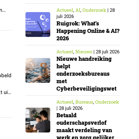
n
Actueel
AI
Onderzoek
,
,
|
28
juli 2026
Ruigrok: What’s
Happening Online & AI?
2026
Actueel
Nieuws
,
|
28 juli 2026
Nieuwe handreiking
helpt
onderzoeksbureaus
ubbeld
met
Cyberbeveiligingswet
t uit
Actueel
Bureaus
Onderzoek
,
,
|
28 juli 2026
Betaald
ouderschapsverlof
maakt verdeling van
werk en zorg gelijker