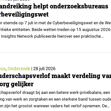
andreiking helpt onderzoeksbureaus
beveiligingswet
 stemde op 7 juli in met de Cyberbeveiligingswet en de We
itieke entiteiten. Beide wetten treden op 15 augustus 2026 
 Insights Network publiceerde hierover een praktische
or onderzoeksorganisaties. ▼ De Cyberbeveiligingswet, de
lementatie van de Europese NIS2-richtlijn, geldt niet
or iedere onderzoeksorganisatie. De toepasselijkheid…
aus
Onderzoek
,
|
28 juli 2026
uderschapsverlof maakt verdeling va
org gelijker
hapsverlof draagt bij aan een betere werk-privébalans, een
ling van werk en zorgtaken en een sterkere band tussen oud
ten zijn het grootst wanneer vaders het verlof opnemen. De