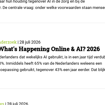
ar hun houding tegenover AI in de zorg en bij de
r. De centrale vraag: onder welke voorwaarden staan mense
passingen, en waar trekken zij een grens? Dit artikel is
or kennispartner Miles Research. ▼ De uitkomsten zijn…
nderzoek
|
28 juli 2026
What’s Happening Online & AI? 2026
rlanders dat wekelijks AI gebruikt, is in een jaar tijd verd
0%. Inmiddels heeft 65% van de Nederlanders weleens een
oepassing gebruikt, tegenover 43% een jaar eerder. Dat blijk
tie van What’s Happening Online & AI? 2026, het jaarlijkse
an Ruigrok onderzoek & advies over…
ws
|
28 juli 2026