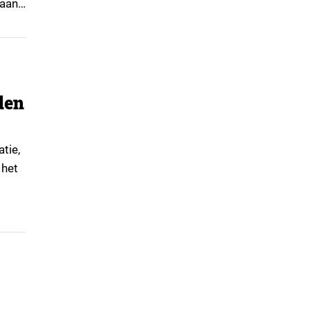
taan
en. ▼
den
tie,
 het
s
chil