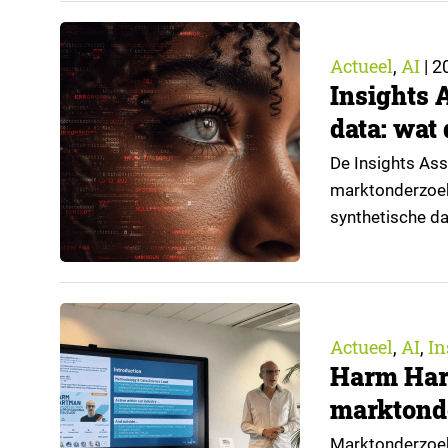
Actueel
AI
,
|
20
Insights A
data: wat
De Insights As
marktonderzoek 
synthetische d
gedragscode. Da
jaren geleden 
bestaande bero
▼…
Actueel
AI
In
,
,
Harm Har
marktond
Marktonderzoek