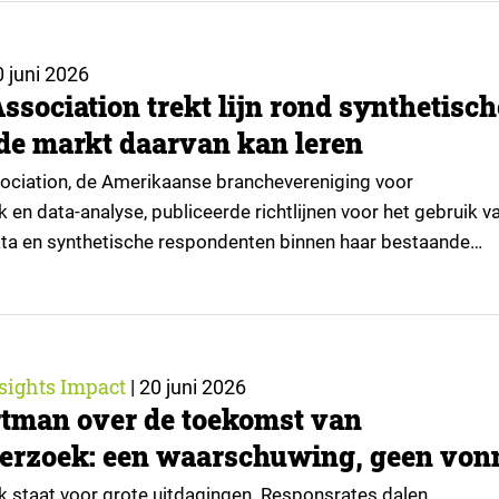
 juni 2026
ssociation trekt lijn rond synthetisch
 de markt daarvan kan leren
sociation, de Amerikaanse branchevereniging voor
en data-analyse, publiceerde richtlijnen voor het gebruik v
ata en synthetische respondenten binnen haar bestaande
armee erkent de organisatie dat een technologie die enke
nog experimenteel was, inmiddels zo serieus wordt genomen
epsregels opnieuw tegen het licht moeten worden gehoude
sights Impact
|
20 juni 2026
tman over de toekomst van
erzoek: een waarschuwing, geen von
 staat voor grote uitdagingen. Responsrates dalen,