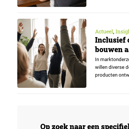
regeling bereik
positie op de a
Actueel
Insig
,
Inclusief
bouwen a
In marktonderzo
willen diverse 
producten ontwi
standaardoplos
en meebouwen. M
buitensluit? Da
Op zoek naar een specifi