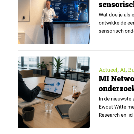
sensorisc
Wat doe je als 
ontwikkelde ee
sensorisch onde
synthetische da
de kwaliteit ui
Actueel
AI
Bu
,
,
MI Networ
onderzoek
In de nieuwste 
Ewout Witte me
Research en lid
op persoonlijke 
onderdeel van 