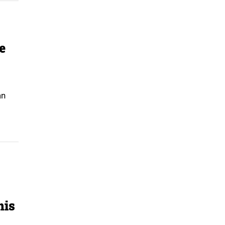
e
an
le
 dat
n.
nis