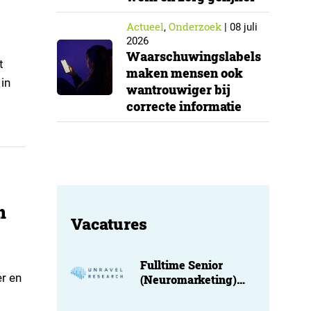
Actueel
Onderzoek
,
|
08 juli
2026
Waarschuwingslabels
t
maken mensen ook
in
wantrouwiger bij
correcte informatie
n
Vacatures
Fulltime Senior
er en
(Neuromarketing)
Researcher at
Unravel