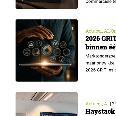
Commerciële tel
wanneer de bet
Voor marktonder
Telefonisch mar
Actueel
AI
O
,
,
2026 GRIT
binnen é
Marktonderzoeke
maar ontwikkelen
2026 GRIT Insi
ingevulde vrage
leverancierszijd
zien. Brand-sid
Actueel
AI
,
|
23
Haystack 