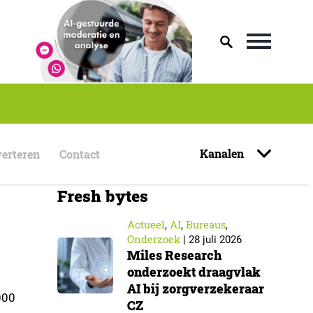
Kanalen
erteren
Contact
Fresh bytes
Actueel
AI
Bureaus
,
,
,
Onderzoek
|
28 juli 2026
Miles Research
onderzoekt draagvlak
AI bij zorgverzekeraar
000
CZ