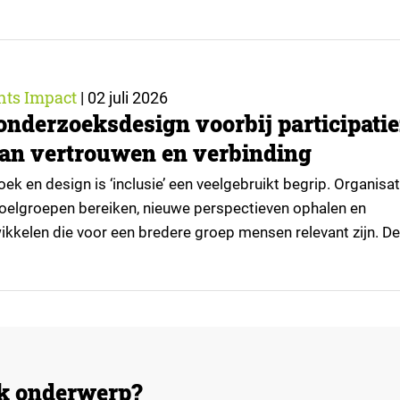
t echter niet alle ouders even goed. Vooral ouders met een s
rbeidsmarkt maken er gebruik van….
hts Impact
|
02 juli 2026
 onderzoeksdesign voorbij participatie
an vertrouwen en verbinding
ek en design is ‘inclusie’ een veelgebruikt begrip. Organisat
doelgroepen bereiken, nieuwe perspectieven ophalen en
kkelen die voor een bredere groep mensen relevant zijn. De
sing? Meer participatie. Laat mensen meedenken, meebesl
aar wat als juist die focus op participatie bepaalde groe
t is de kern van een…
ek onderwerp?