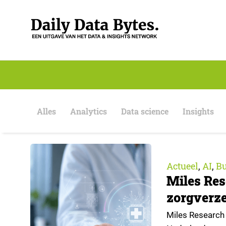
S
k
i
p
t
o
c
o
n
t
e
Alles
Analytics
Data science
Insights
n
t
Actueel
AI
Bu
,
,
Miles Res
zorgverze
Miles Research 