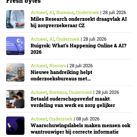
Fresh bytes
Actueel
AI
Bureaus
Onderzoek
,
,
,
|
28 juli 2026
Miles Research onderzoekt draagvlak AI
bij zorgverzekeraar CZ
Actueel
AI
Onderzoek
,
,
|
28 juli 2026
Ruigrok: What’s Happening Online & AI?
2026
Actueel
Nieuws
,
|
28 juli 2026
Nieuwe handreiking helpt
onderzoeksbureaus met
Cyberbeveiligingswet
Actueel
Bureaus
Onderzoek
,
,
|
28 juli 2026
Betaald ouderschapsverlof maakt
verdeling van werk en zorg gelijker
Actueel
Onderzoek
,
|
08 juli 2026
Waarschuwingslabels maken mensen ook
wantrouwiger bij correcte informatie