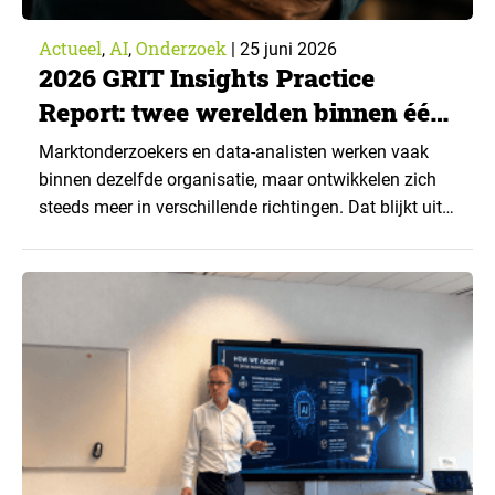
Actueel
AI
Onderzoek
,
,
|
25 juni 2026
2026 GRIT Insights Practice
Report: twee werelden binnen één
vakgebied
Marktonderzoekers en data-analisten werken vaak
binnen dezelfde organisatie, maar ontwikkelen zich
steeds meer in verschillende richtingen. Dat blijkt uit
het 2026 GRIT Insights Practice Report van
Greenbook, gebaseerd op 735 ingevulde vragenlijsten
van professionals aan zowel de opdrachtgevers- als
leverancierszijde van de insightssector. ▼ De cijfers
laten een duidelijk verschil zien. Brand-side analytics-
professionals rapporteren stijgende…