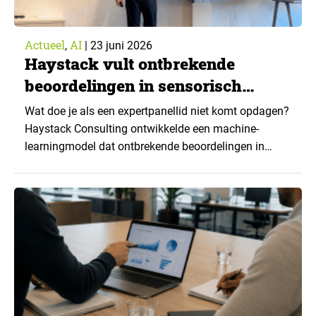
Actueel
AI
,
|
23 juni 2026
Haystack vult ontbrekende
beoordelingen in sensorisch
onderzoek aan met synthetische
Wat doe je als een expertpanellid niet komt opdagen?
data
Haystack Consulting ontwikkelde een machine-
learningmodel dat ontbrekende beoordelingen in
sensorisch onderzoek aanvult. Het is een van de
eerste toepassingen van synthetische data binnen dit
type onderzoek. Maar hoe ver kun je gaan zonder de
kwaliteit uit het oog te verliezen? ▼ Tijdens DDB Live
presenteerde Stefan…