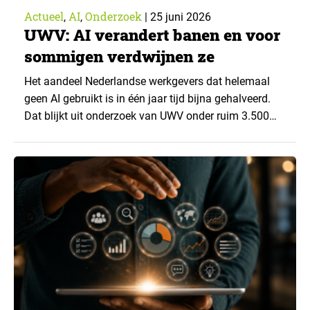
Actueel
AI
Onderzoek
,
,
|
25 juni 2026
UWV: AI verandert banen en voor
sommigen verdwijnen ze
Het aandeel Nederlandse werkgevers dat helemaal
geen AI gebruikt is in één jaar tijd bijna gehalveerd.
Dat blijkt uit onderzoek van UWV onder ruim 3.500
werkgevers, uitgevoerd in het najaar van 2025.
Tegelijkertijd worden de gevolgen voor bepaalde
beroepsgroepen steeds zichtbaarder. ▼ Tussen 2024
en 2025 verdubbelde het aandeel werkgevers dat AI in
redelijke of…