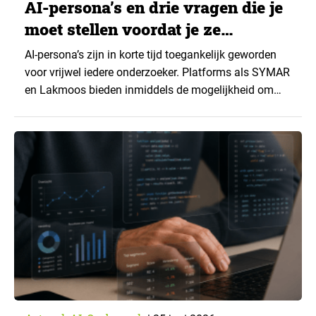
AI-persona’s en drie vragen die je
moet stellen voordat je ze
gebruikt
AI-persona’s zijn in korte tijd toegankelijk geworden
voor vrijwel iedere onderzoeker. Platforms als SYMAR
en Lakmoos bieden inmiddels de mogelijkheid om
binnen een uur een virtuele focusgroep te simuleren.
Maar wanneer kun je de uitkomsten vertrouwen? Drie
vragen helpen om dat te beoordelen: waar komt de
data vandaan, is de persona gebaseerd op jouw
doelgroep…