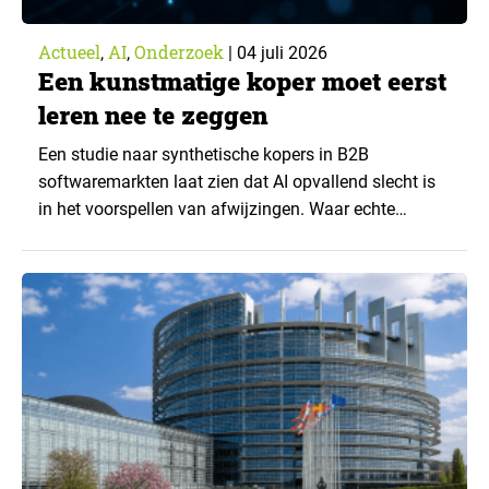
Actueel
AI
Onderzoek
,
,
|
04 juli 2026
Een kunstmatige koper moet eerst
leren nee te zeggen
Een studie naar synthetische kopers in B2B
softwaremarkten laat zien dat AI opvallend slecht is
in het voorspellen van afwijzingen. Waar echte
inkopers regelmatig vasthouden aan hun bestaande
leverancier, zegt een AI koper juist veel te snel ja. Juist
dat maakt duidelijk wat AI nog mist om realistisch
koopgedrag na te bootsen. ▼ Onderzoekers
vergeleken…