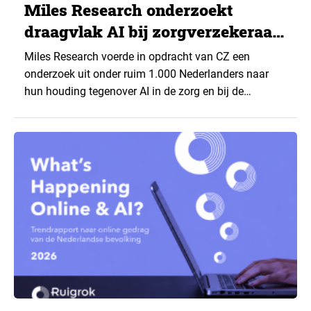
Miles Research onderzoekt
draagvlak AI bij zorgverzekeraar
CZ
Miles Research voerde in opdracht van CZ een
onderzoek uit onder ruim 1.000 Nederlanders naar
hun houding tegenover AI in de zorg en bij de
zorgverzekeraar. De centrale vraag: onder welke
voorwaarden staan mensen open voor AI-
toepassingen, en waar trekken zij een grens? Dit
artikel is aangeleverd door kennispartner Miles
Research. ▼ De uitkomsten zijn…