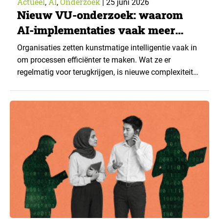
Actueel
AI
Onderzoek
,
,
|
25 juni 2026
Nieuw VU-onderzoek: waarom
AI-implementaties vaak meer
complexiteit opleveren
Organisaties zetten kunstmatige intelligentie vaak in
om processen efficiënter te maken. Wat ze er
regelmatig voor terugkrijgen, is nieuwe complexiteit
op de werkvloer. Dat blijkt uit het proefschrift van Inès
Baer, onderzoeker aan de Vrije Universiteit
Amsterdam (VU). Zij deed vijf jaar lang onderzoek
binnen een publieke arbeidsbemiddelingsorganisatie
die AI gebruikte voor het matchen van…