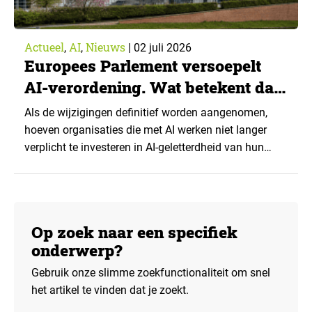
Actueel
AI
Nieuws
,
,
|
02 juli 2026
Europees Parlement versoepelt
AI-verordening. Wat betekent dat
voor onderzoekers en data-
Als de wijzigingen definitief worden aangenomen,
analisten?
hoeven organisaties die met AI werken niet langer
verplicht te investeren in AI-geletterdheid van hun
personeel. Het Europees Parlement stemde in met een
pakket wijzigingen van de AI-verordening, waarin
deze verplichting wordt afgezwakt tot een
aanmoediging. De vraag die overblijft: wat betekent
Op zoek naar een specifiek
dat voor de bescherming van grondrechten als…
onderwerp?
Gebruik onze slimme zoekfunctionaliteit om snel
het artikel te vinden dat je zoekt.