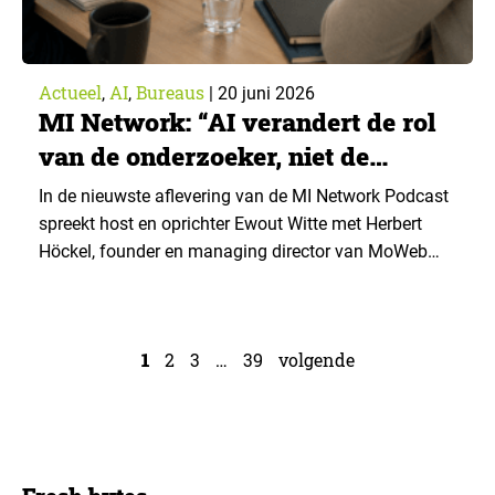
Actueel
AI
Bureaus
,
,
|
20 juni 2026
MI Network: “AI verandert de rol
van de onderzoeker, niet de
waarde ervan”
In de nieuwste aflevering van de MI Network Podcast
spreekt host en oprichter Ewout Witte met Herbert
Höckel, founder en managing director van MoWeb
Research en lid van de ESOMAR Council. Hoewel hij
in het gesprek nadrukkelijk op persoonlijke titel
spreekt, is zijn boodschap helder: AI verandert niet
1
2
3
…
39
volgende
één onderdeel van marktonderzoek, maar de
volledige…