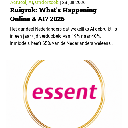
Actueel
AI
Onderzoek
,
,
|
28 juli 2026
Ruigrok: What’s Happening
Online & AI? 2026
Het aandeel Nederlanders dat wekelijks AI gebruikt, is
in een jaar tijd verdubbeld van 19% naar 40%.
Inmiddels heeft 65% van de Nederlanders weleens
een generatieve AI-toepassing gebruikt, tegenover
43% een jaar eerder. Dat blijkt uit de nieuwste editie
van What’s Happening Online & AI? 2026, het
jaarlijkse trendrapport van Ruigrok onderzoek &
advies over…