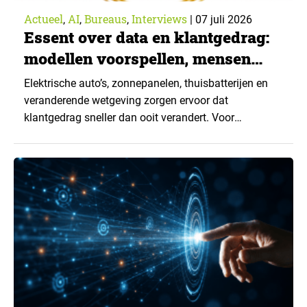
Actueel
AI
Bureaus
Interviews
,
,
,
|
07 juli 2026
Essent over data en klantgedrag:
modellen voorspellen, mensen
verklaren
Elektrische auto’s, zonnepanelen, thuisbatterijen en
veranderende wetgeving zorgen ervoor dat
klantgedrag sneller dan ooit verandert. Voor
organisaties die op voorspelmodellen vertrouwen
levert dat een fundamentele vraag op: hoe blijf je
begrijpen wat klanten doen wanneer de werkelijkheid
voortdurend verschuift? Bij Essent zoeken ze het
antwoord in een combinatie van data, AI en
klantonderzoek. Voor dit…