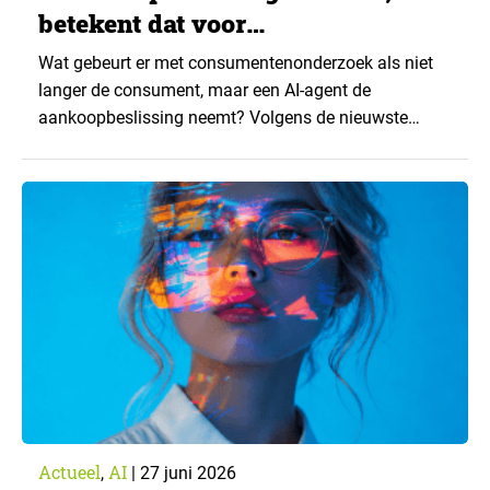
betekent dat voor
consumentenonderzoek?
Wat gebeurt er met consumentenonderzoek als niet
langer de consument, maar een AI-agent de
aankoopbeslissing neemt? Volgens de nieuwste
advertentiemarktprognose van WPP Media komt dat
scenario sneller dichterbij dan veel organisaties
denken. Dat is niet alleen een uitdaging voor
adverteerders, maar ook voor iedereen die
consumentengedrag onderzoekt. ▼ Volgens de
prognose van WPP Media groeit…
Actueel
AI
,
|
27 juni 2026