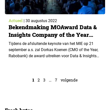
Actueel
|
30 augustus 2022
Bekendmaking MOAward Data &
Insights Company of the Year
tijdens MIE
Tijdens de afsluitende keynote van het MIE op 21
september a.s. zal Dorkas Koenen (CMO of the Year,
Rabobank) de award uitreiken voor Data & Insights
Company of the Year. Er zijn drie bedrijven
genomineerd: Talpa Network, Interpolis en Koppert
Cress. De award draait om de vraag welke organisatie
1
2
3
…
7
volgende
(zowel profit als non-profit) zich op...