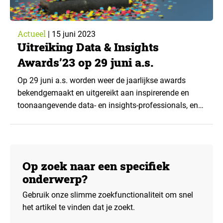
Actueel
|
15 juni 2023
Uitreiking Data & Insights
Awards’23 op 29 juni a.s.
Op 29 juni a.s. worden weer de jaarlijkse awards
bekendgemaakt en uitgereikt aan inspirerende en
toonaangevende data- en insights-professionals, en
bureaus en bedrijven die op dit brede vakgebied
werkzaam zijn. Dat gebeurt op een feestelijke
bijeenkomst in Maarssen. De uitreiking en het
aansluitende feest zijn toegankelijk voor leden en
Op zoek naar een specifiek
niet-leden. De awards worden uitgereikt in...
onderwerp?
Gebruik onze slimme zoekfunctionaliteit om snel
het artikel te vinden dat je zoekt.