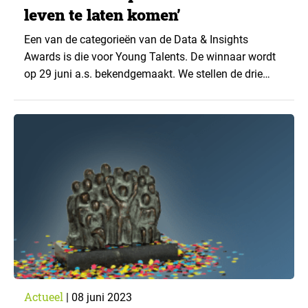
leven te laten komen’
Een van de categorieën van de Data & Insights
Awards is die voor Young Talents. De winnaar wordt
op 29 juni a.s. bekendgemaakt. We stellen de drie
genomineerden voor de prijs deze weken aan u voor.
Vorige keer was Krijn Vugts, research consultant bij
Markteffect, aan de beurt. Deze keer Cathelijn te
Koppele (foto), insights...
Actueel
|
08 juni 2023