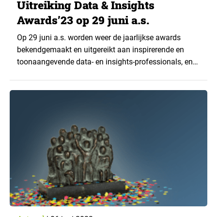
Uitreiking Data & Insights
Awards’23 op 29 juni a.s.
Op 29 juni a.s. worden weer de jaarlijkse awards
bekendgemaakt en uitgereikt aan inspirerende en
toonaangevende data- en insights-professionals, en
bureaus en bedrijven die op dit brede vakgebied
werkzaam zijn. Dat gebeurt op een feestelijke
bijeenkomst in Maarssen. De uitreiking en het
aansluitende feest zijn toegankelijk voor leden en
niet-leden. De awards worden uitgereikt in...