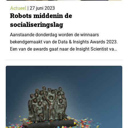
Actueel
|
27 juni 2023
Robots middenin de
socialiseringslag
Aanstaande donderdag worden de winnaars
bekendgemaakt van de Data & Insights Awards 2023.
Een van de awards gaat naar de Insight Scientist van
het jaar. Elk jaar is er een thema aan verbonden en
deze keer gaat het over robots. Op 1 juni organiseerde
het D&IN het ‘Topic of the year-Symposium’ waar de
vier genomineerden...