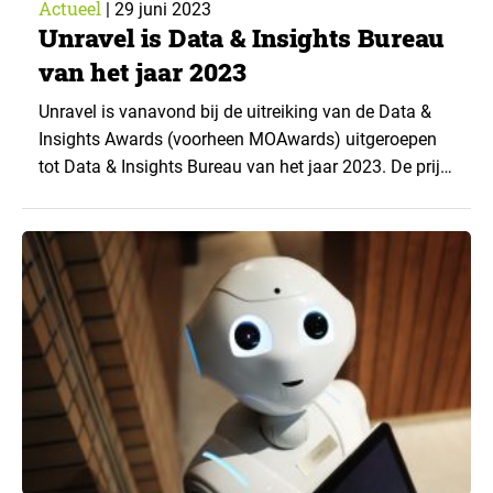
Actueel
|
29 juni 2023
Unravel is Data & Insights Bureau
van het jaar 2023
Unravel is vanavond bij de uitreiking van de Data &
Insights Awards (voorheen MOAwards) uitgeroepen
tot Data & Insights Bureau van het jaar 2023. De prijs
voor Insights Professional aan bedrijfszijde is
uitgereikt aan Roelof Smallenburg van TUI. Ook is
Centraal Beheer bekroond, en wel met de award voor
Data & Insights Company van het...