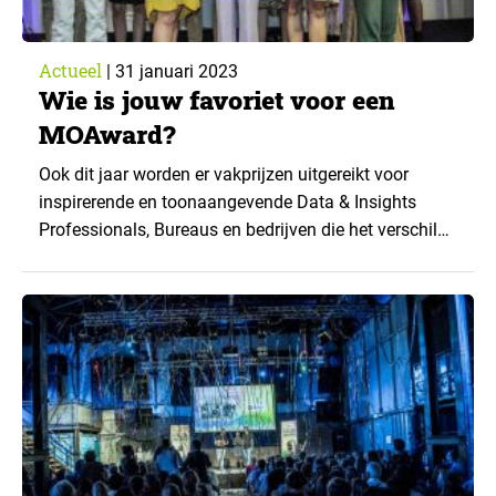
Actueel
|
31 januari 2023
Wie is jouw favoriet voor een
MOAward?
Ook dit jaar worden er vakprijzen uitgereikt voor
inspirerende en toonaangevende Data & Insights
Professionals, Bureaus en bedrijven die het verschil
maken in het vakgebied. Heb je favorieten? Laat vóór
17 februari weten wie dat zijn zorg dat ze op de
shortlist van genomineerden komen. Op moawards.nl
vind je alle informatie voor de selectieprocedure.
Noteer...