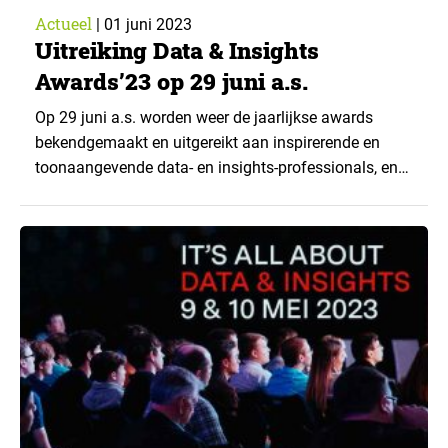
Actueel
|
01 juni 2023
Uitreiking Data & Insights
Awards’23 op 29 juni a.s.
Op 29 juni a.s. worden weer de jaarlijkse awards
bekendgemaakt en uitgereikt aan inspirerende en
toonaangevende data- en insights-professionals, en
bureaus en bedrijven die zich op dit brede vakgebied
werkzaam zijn. Dat gebeurt op een feestelijke
bijeenkomst in Maarssen. De uitreiking en het
aansluitende feest zijn toegankelijk voor leden en
niet-leden. De awards worden uitgereikt...