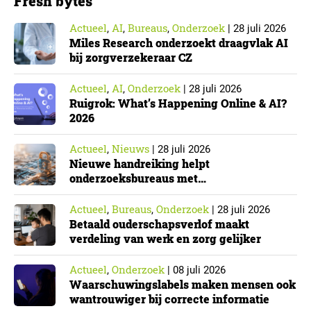
Fresh bytes
Actueel
AI
Bureaus
Onderzoek
,
,
,
|
28 juli 2026
Miles Research onderzoekt draagvlak AI
bij zorgverzekeraar CZ
Actueel
AI
Onderzoek
,
,
|
28 juli 2026
Ruigrok: What’s Happening Online & AI?
2026
Actueel
Nieuws
,
|
28 juli 2026
Nieuwe handreiking helpt
onderzoeksbureaus met
Cyberbeveiligingswet
Actueel
Bureaus
Onderzoek
,
,
|
28 juli 2026
Betaald ouderschapsverlof maakt
verdeling van werk en zorg gelijker
Actueel
Onderzoek
,
|
08 juli 2026
Waarschuwingslabels maken mensen ook
wantrouwiger bij correcte informatie