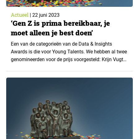
Actueel
|
22 juni 2023
‘Gen Z is prima bereikbaar, je
moet alleen je best doen’
Een van de categorieën van de Data & Insights
Awards is die voor Young Talents. We hebben al twee
genomineerden voor de prijs voorgesteld: Krijn Vugts,
research consultant bij Markteffect, en Cathelijn te
Koppele, insights consultant bij Validators. In de
derde en laatste aflevering komt Boris Kugel, research
consultant bij MWM2, aan het woord. ‘We...