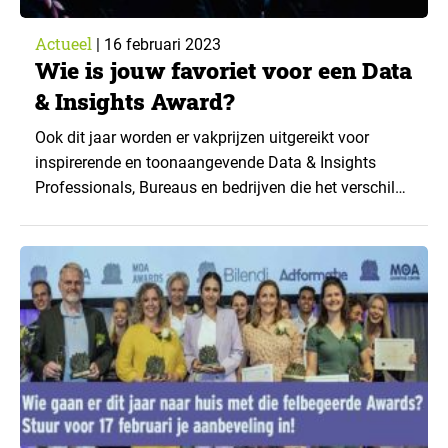
Actueel
|
16 februari 2023
Wie is jouw favoriet voor een Data
& Insights Award?
Ook dit jaar worden er vakprijzen uitgereikt voor
inspirerende en toonaangevende Data & Insights
Professionals, Bureaus en bedrijven die het verschil
maken in het vakgebied. Heb je favorieten? Laat het
dan snel weten want je keuze moet vóór morgen, 17
februari, bekend zijn. Help je favoriet aan een plaats
op de shortlist! Op moawards.nl vind...