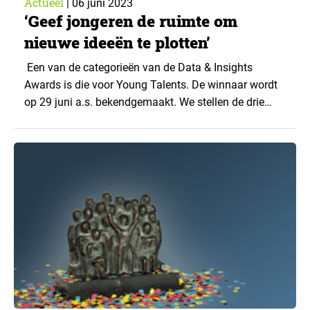
Actueel
|
06 juni 2023
‘Geef jongeren de ruimte om
nieuwe ideeën te plotten’
Een van de categorieën van de Data & Insights
Awards is die voor Young Talents. De winnaar wordt
op 29 juni a.s. bekendgemaakt. We stellen de drie
genomineerden voor de prijs de komende weken aan
u voor. De eerste is Krijn Vugts, research consultant
bij Markteffect. ‘Wij zijn nog aan het praten hoe we
Chat...