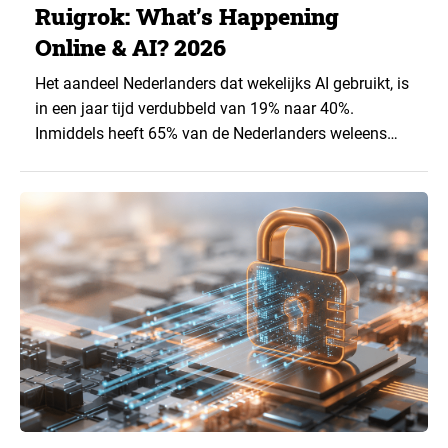
Ruigrok: What’s Happening
Online & AI? 2026
Het aandeel Nederlanders dat wekelijks AI gebruikt, is
in een jaar tijd verdubbeld van 19% naar 40%.
Inmiddels heeft 65% van de Nederlanders weleens
een generatieve AI-toepassing gebruikt, tegenover
43% een jaar eerder. Dat blijkt uit de nieuwste editie
van What’s Happening Online & AI? 2026, het
jaarlijkse trendrapport van Ruigrok onderzoek &
advies over…