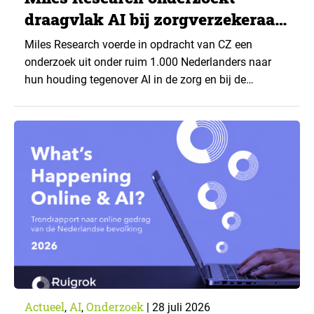
draagvlak AI bij zorgverzekeraar
CZ
Miles Research voerde in opdracht van CZ een
onderzoek uit onder ruim 1.000 Nederlanders naar
hun houding tegenover AI in de zorg en bij de
zorgverzekeraar. De centrale vraag: onder welke
voorwaarden staan mensen open voor AI-
toepassingen, en waar trekken zij een grens? Dit
artikel is aangeleverd door kennispartner Miles
Research. ▼ De uitkomsten zijn…
Actueel
AI
Onderzoek
,
,
|
28 juli 2026