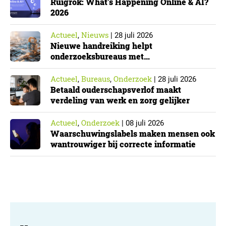
Ruigrok: What’s Happening Online & AI?
2026
Actueel
Nieuws
,
|
28 juli 2026
Nieuwe handreiking helpt
onderzoeksbureaus met
Cyberbeveiligingswet
Actueel
Bureaus
Onderzoek
,
,
|
28 juli 2026
Betaald ouderschapsverlof maakt
verdeling van werk en zorg gelijker
Actueel
Onderzoek
,
|
08 juli 2026
Waarschuwingslabels maken mensen ook
wantrouwiger bij correcte informatie