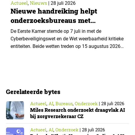
Actueel
Nieuws
,
|
28 juli 2026
Nieuwe handreiking helpt
onderzoeksbureaus met
Cyberbeveiligingswet
De Eerste Kamer stemde op 7 juli in met de
Cyberbeveiligingswet en de Wet weerbaarheid kritieke
entiteiten. Beide wetten treden op 15 augustus 2026
in werking. Data & Insights Network publiceerde
hierover een praktische handreiking voor
onderzoeksorganisaties. ▼ De Cyberbeveiligingswet,
de Nederlandse implementatie van de Europese NIS2-
richtlijn, geldt niet automatisch voor iedere
Gerelateerde bytes
onderzoeksorganisatie. De toepasselijkheid…
Actueel
AI
Bureaus
Onderzoek
,
,
,
|
28 juli 2026
Miles Research onderzoekt draagvlak AI
bij zorgverzekeraar CZ
Actueel
AI
Onderzoek
,
,
|
28 juli 2026