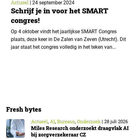
Actueel
|
24 september 2024
Schrijf je in voor het SMART
congres!
Op 4 oktober vindt het jaarlijkse SMART Congres
plaats, deze keer in De Zalen van Zeven (Utrecht). Dit
jaar staat het congres volledig in het teken van
duurzaamheid, en het brengt opinieleiders uit
verschillende sectoren samen om hun inzichten over
duurzame innovaties en praktijken te delen. ▼ On
October 4th, we’re not just celebrating World…
Fresh bytes
Actueel
AI
Bureaus
Onderzoek
,
,
,
|
28 juli 2026
Miles Research onderzoekt draagvlak AI
bij zorgverzekeraar CZ