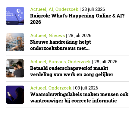
Actueel
AI
Onderzoek
,
,
|
28 juli 2026
Ruigrok: What’s Happening Online & AI?
2026
Actueel
Nieuws
,
|
28 juli 2026
Nieuwe handreiking helpt
onderzoeksbureaus met
Cyberbeveiligingswet
Actueel
Bureaus
Onderzoek
,
,
|
28 juli 2026
Betaald ouderschapsverlof maakt
verdeling van werk en zorg gelijker
Actueel
Onderzoek
,
|
08 juli 2026
Waarschuwingslabels maken mensen ook
wantrouwiger bij correcte informatie