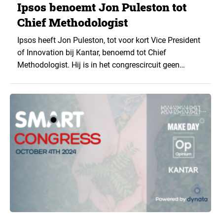
Ipsos benoemt Jon Puleston tot
Chief Methodologist
Ipsos heeft Jon Puleston, tot voor kort Vice President
of Innovation bij Kantar, benoemd tot Chief
Methodologist. Hij is in het congrescircuit geen
onbekende. Zo sprak hij op ESOMAR-congressen en
op het MIE. ▼ Puleston begon aan
opdrachtgeverszijde bij uitgevers Trinity Mirror Group
en CNBC Europe. In 2001 richtte hij Media Intelligence
op, dat werkt…