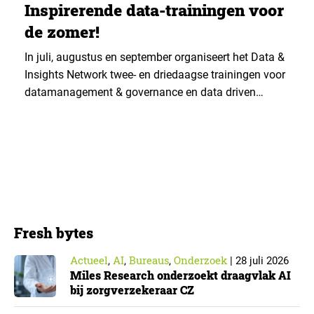
Inspirerende data-trainingen voor
de zomer!
In juli, augustus en september organiseert het Data &
Insights Network twee- en driedaagse trainingen voor
datamanagement & governance en data driven
leadership. ▼ CDMP – Data Management &
Governance Fundamentals training | 2 dagen Deze
tweedaagse (examen)training helpt je met het
voorbereiden voor de CDMP certificering (het Data
Management Fundamentals examen van DAMA
International)….
Fresh bytes
Actueel
AI
Bureaus
Onderzoek
,
,
,
|
28 juli 2026
Miles Research onderzoekt draagvlak AI
bij zorgverzekeraar CZ