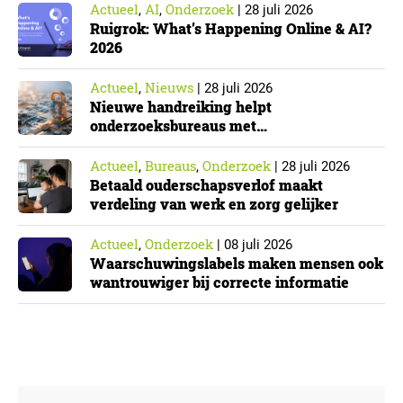
Actueel
AI
Onderzoek
,
,
|
28 juli 2026
Ruigrok: What’s Happening Online & AI?
2026
Actueel
Nieuws
,
|
28 juli 2026
Nieuwe handreiking helpt
onderzoeksbureaus met
Cyberbeveiligingswet
Actueel
Bureaus
Onderzoek
,
,
|
28 juli 2026
Betaald ouderschapsverlof maakt
verdeling van werk en zorg gelijker
Actueel
Onderzoek
,
|
08 juli 2026
Waarschuwingslabels maken mensen ook
wantrouwiger bij correcte informatie