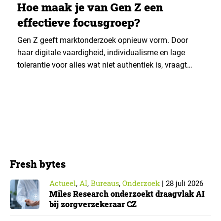
Hoe maak je van Gen Z een
effectieve focusgroep?
Gen Z geeft marktonderzoek opnieuw vorm. Door
haar digitale vaardigheid, individualisme en lage
tolerantie voor alles wat niet authentiek is, vraagt
deze generatie om nieuwe benaderingen. Ashley
Shedlock, senior content coördinator bij Greenbook,
schreef er een bijdrage over. ‘Gen Z wil niet alleen
reageren, ze wil ook deelnemen, creëren en
samenwerken.’ ▼ Gen Z communiceert…
Fresh bytes
Actueel
AI
Bureaus
Onderzoek
,
,
,
|
28 juli 2026
Miles Research onderzoekt draagvlak AI
bij zorgverzekeraar CZ