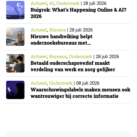
Actueel
AI
Onderzoek
,
,
|
28 juli 2026
Ruigrok: What’s Happening Online & AI?
2026
Actueel
Nieuws
,
|
28 juli 2026
Nieuwe handreiking helpt
onderzoeksbureaus met
Cyberbeveiligingswet
Actueel
Bureaus
Onderzoek
,
,
|
28 juli 2026
Betaald ouderschapsverlof maakt
verdeling van werk en zorg gelijker
Actueel
Onderzoek
,
|
08 juli 2026
Waarschuwingslabels maken mensen ook
wantrouwiger bij correcte informatie