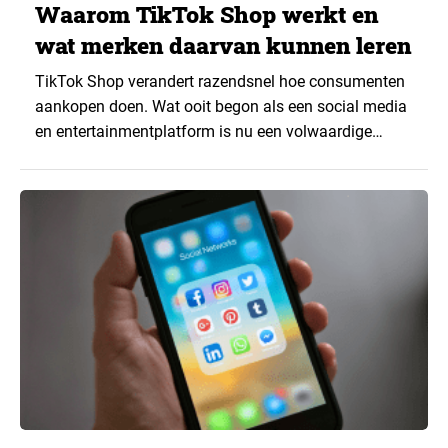
Waarom TikTok Shop werkt en
wat merken daarvan kunnen leren
TikTok Shop verandert razendsnel hoe consumenten
aankopen doen. Wat ooit begon als een social media
en entertainmentplatform is nu een volwaardige
marktplaats waar video’s, aanbevelingen en deals
samenkomen. ▼ Van scrollen naar kopen Volgens
onderzoek van Panoplai heeft meer dan 80 procent
van de Amerikaanse TikTok-gebruikers al eens iets
gekocht via TikTok Shop. Ook in…