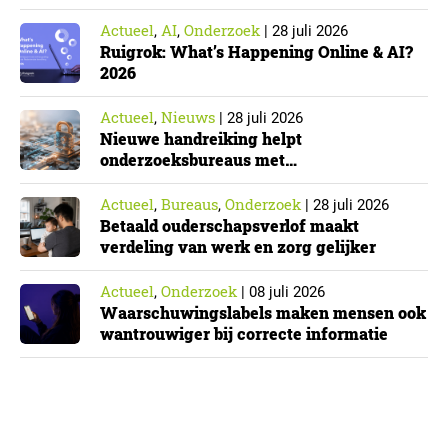
Actueel
AI
Onderzoek
,
,
|
28 juli 2026
Ruigrok: What’s Happening Online & AI?
2026
Actueel
Nieuws
,
|
28 juli 2026
Nieuwe handreiking helpt
onderzoeksbureaus met
Cyberbeveiligingswet
Actueel
Bureaus
Onderzoek
,
,
|
28 juli 2026
Betaald ouderschapsverlof maakt
verdeling van werk en zorg gelijker
Actueel
Onderzoek
,
|
08 juli 2026
Waarschuwingslabels maken mensen ook
wantrouwiger bij correcte informatie