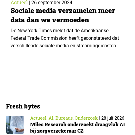
Actueel
|
26 september 2024
Sociale media verzamelen meer
data dan we vermoeden
De New York Times meldt dat de Amerikaanse
Federal Trade Commission heeft geconstateerd dat
verschillende sociale media en streamingdiensten
consumenten meer dan uitgebreid in de gaten
houden. Ze verzamelen meer persoonlijke data (en
delen die) dan gebruikers zich realiseren. ▼ De
bevindingen van de Federal Trade Commission (FTC)
komen uit een onderzoek naar hoe negen…
Fresh bytes
Actueel
AI
Bureaus
Onderzoek
,
,
,
|
28 juli 2026
Miles Research onderzoekt draagvlak AI
bij zorgverzekeraar CZ