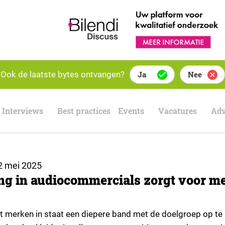
Ook de laatste bytes ontvangen?
Ja
Nee
Interviews
Best practices
Events
Vacatures
Adv
2 mei 2025
ing in audiocommercials zorgt voor m
elt merken in staat een diepere band met de doelgroep op te