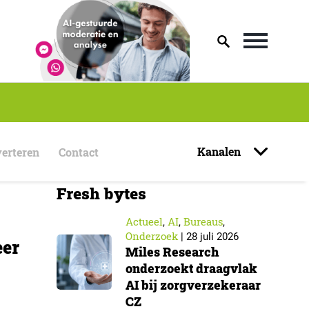
Kanalen
erteren
Contact
Fresh bytes
Actueel
AI
Bureaus
,
,
,
Onderzoek
|
28 juli 2026
eer
Miles Research
onderzoekt draagvlak
AI bij zorgverzekeraar
CZ