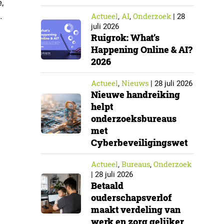
,
Actueel
AI
Onderzoek
,
,
|
28
juli 2026
s. ▼
Ruigrok: What’s
Happening Online & AI?
2026
Actueel
Nieuws
,
|
28 juli 2026
Nieuwe handreiking
helpt
onderzoeksbureaus
met
Cyberbeveiligingswet
Actueel
Bureaus
Onderzoek
,
,
|
28 juli 2026
Betaald
ouderschapsverlof
maakt verdeling van
werk en zorg gelijker