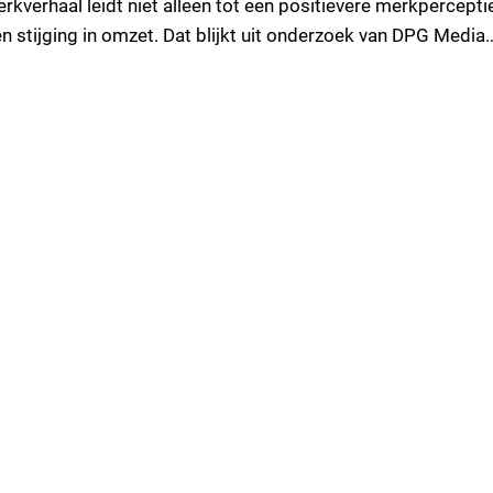
kverhaal leidt niet alleen tot een positievere merkperceptie
n stijging in omzet. Dat blijkt uit onderzoek van DPG Media
su naar het effect van storytelling binnen audiocommercial
estond uit deskresearch, uitgebreid statistisch…