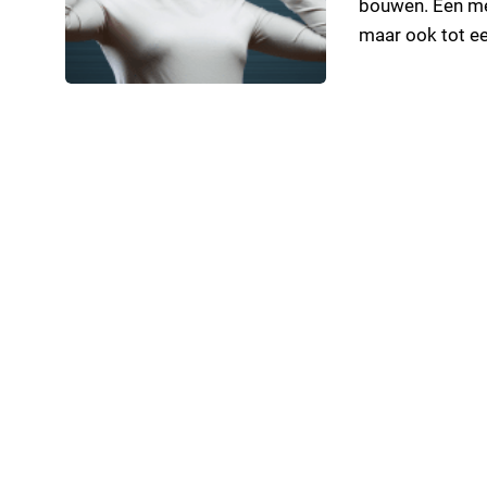
bouwen. Een mer
maar ook tot ee
Radio door dent
Het onderzoek b