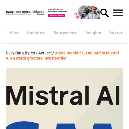
S
k
i
p
t
o
Alles
Analytics
Data science
Insights
Interview
c
o
n
Daily Data Bytes
/
Actueel
/
ASML steekt €1,3 miljard in Mistral
t
AI en wordt grootste investeerder
e
n
t