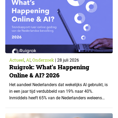
artikel is aangeleverd door kennispartner Miles
Research. ▼ De uitkomsten zijn…
Actueel
AI
Onderzoek
,
,
|
28 juli 2026
Ruigrok: What’s Happening
Online & AI? 2026
Het aandeel Nederlanders dat wekelijks AI gebruikt, is
in een jaar tijd verdubbeld van 19% naar 40%.
Inmiddels heeft 65% van de Nederlanders weleens
een generatieve AI-toepassing gebruikt, tegenover
43% een jaar eerder. Dat blijkt uit de nieuwste editie
van What’s Happening Online & AI? 2026, het