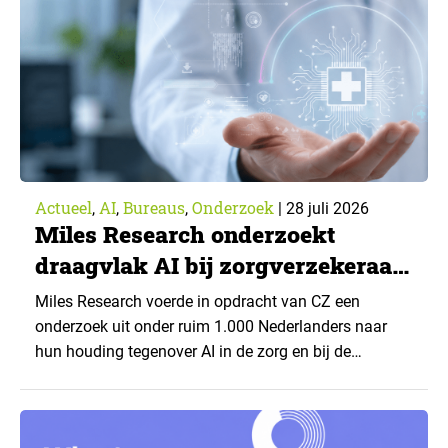
Actueel
AI
Bureaus
Onderzoek
,
,
,
|
28 juli 2026
Miles Research onderzoekt
draagvlak AI bij zorgverzekeraar
CZ
Miles Research voerde in opdracht van CZ een
onderzoek uit onder ruim 1.000 Nederlanders naar
hun houding tegenover AI in de zorg en bij de
zorgverzekeraar. De centrale vraag: onder welke
voorwaarden staan mensen open voor AI-
toepassingen, en waar trekken zij een grens? Dit