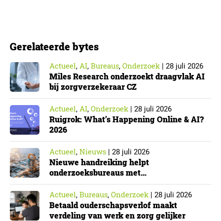
onderzoeksorganisaties. ▼ De Cyberbeveiligingswet,
de Nederlandse implementatie van de Europese NIS2-
richtlijn, geldt niet automatisch voor iedere
Gerelateerde bytes
onderzoeksorganisatie. De toepasselijkheid…
Actueel
AI
Bureaus
Onderzoek
,
,
,
|
28 juli 2026
Miles Research onderzoekt draagvlak AI
bij zorgverzekeraar CZ
Actueel
AI
Onderzoek
,
,
|
28 juli 2026
Ruigrok: What’s Happening Online & AI?
2026
Actueel
Nieuws
,
|
28 juli 2026
Nieuwe handreiking helpt
onderzoeksbureaus met
Cyberbeveiligingswet
Actueel
Bureaus
Onderzoek
,
,
|
28 juli 2026
Betaald ouderschapsverlof maakt
verdeling van werk en zorg gelijker