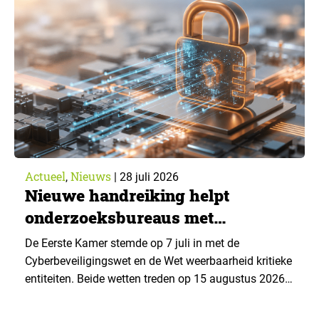
jaarlijkse trendrapport van Ruigrok onderzoek &
advies over…
Actueel
Nieuws
,
|
28 juli 2026
Nieuwe handreiking helpt
onderzoeksbureaus met
Cyberbeveiligingswet
De Eerste Kamer stemde op 7 juli in met de
Cyberbeveiligingswet en de Wet weerbaarheid kritieke
entiteiten. Beide wetten treden op 15 augustus 2026
in werking. Data & Insights Network publiceerde
hierover een praktische handreiking voor