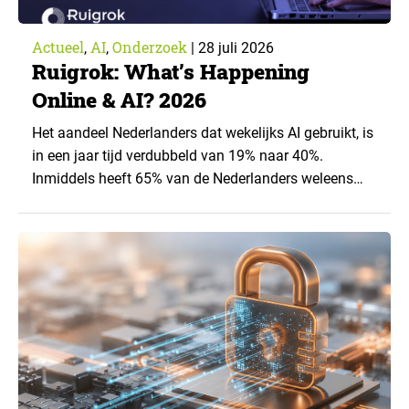
Actueel
AI
Onderzoek
,
,
|
28 juli 2026
Ruigrok: What’s Happening
Online & AI? 2026
Het aandeel Nederlanders dat wekelijks AI gebruikt, is
in een jaar tijd verdubbeld van 19% naar 40%.
Inmiddels heeft 65% van de Nederlanders weleens
een generatieve AI-toepassing gebruikt, tegenover
43% een jaar eerder. Dat blijkt uit de nieuwste editie
van What’s Happening Online & AI? 2026, het
jaarlijkse trendrapport van Ruigrok onderzoek &
advies over…