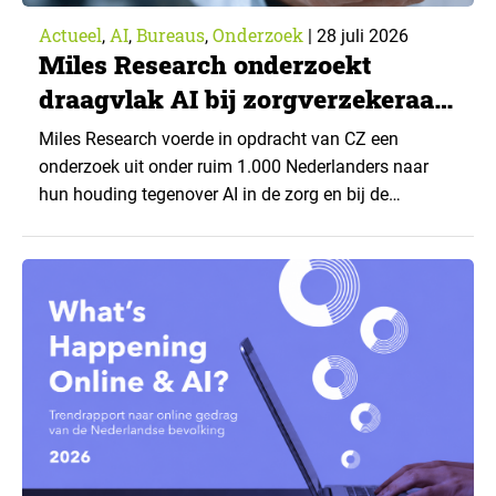
Actueel
AI
Bureaus
Onderzoek
,
,
,
|
28 juli 2026
Miles Research onderzoekt
draagvlak AI bij zorgverzekeraar
CZ
Miles Research voerde in opdracht van CZ een
onderzoek uit onder ruim 1.000 Nederlanders naar
hun houding tegenover AI in de zorg en bij de
zorgverzekeraar. De centrale vraag: onder welke
voorwaarden staan mensen open voor AI-
toepassingen, en waar trekken zij een grens? Dit
artikel is aangeleverd door kennispartner Miles
Research. ▼ De uitkomsten zijn…