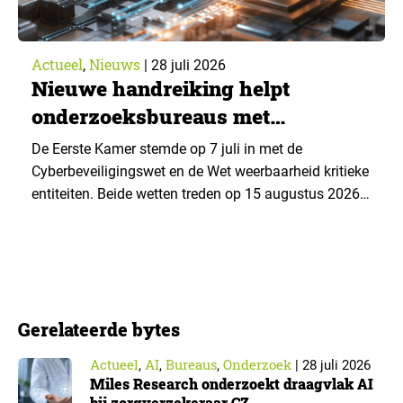
Actueel
Nieuws
,
|
28 juli 2026
Nieuwe handreiking helpt
onderzoeksbureaus met
Cyberbeveiligingswet
De Eerste Kamer stemde op 7 juli in met de
Cyberbeveiligingswet en de Wet weerbaarheid kritieke
entiteiten. Beide wetten treden op 15 augustus 2026
in werking. Data & Insights Network publiceerde
hierover een praktische handreiking voor
onderzoeksorganisaties. ▼ De Cyberbeveiligingswet,
de Nederlandse implementatie van de Europese NIS2-
richtlijn, geldt niet automatisch voor iedere
Gerelateerde bytes
onderzoeksorganisatie. De toepasselijkheid…
Actueel
AI
Bureaus
Onderzoek
,
,
,
|
28 juli 2026
Miles Research onderzoekt draagvlak AI
bij zorgverzekeraar CZ