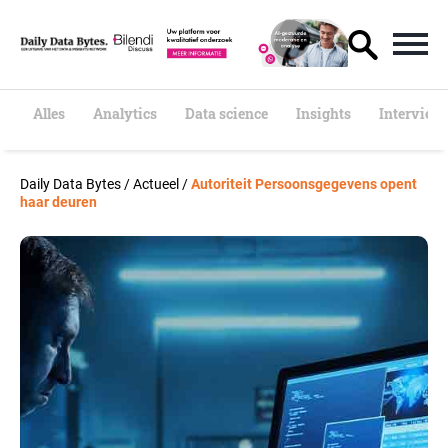
S
k
i
p
t
o
Alles
Analytics
Data science
Insights
Interview
c
o
n
Daily Data Bytes
/
Actueel
/
Autoriteit Persoonsgegevens opent
t
haar deuren
e
n
t