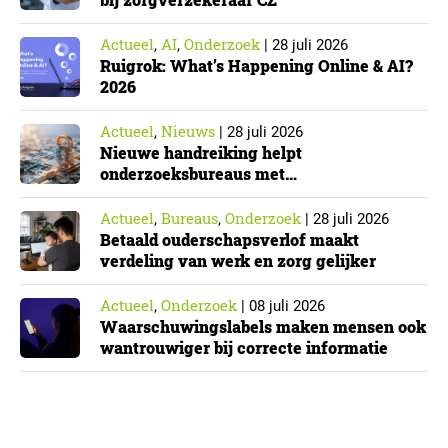
Actueel
AI
Onderzoek
,
,
|
28 juli 2026
Ruigrok: What’s Happening Online & AI?
2026
Actueel
Nieuws
,
|
28 juli 2026
Nieuwe handreiking helpt
onderzoeksbureaus met
Cyberbeveiligingswet
Actueel
Bureaus
Onderzoek
,
,
|
28 juli 2026
Betaald ouderschapsverlof maakt
verdeling van werk en zorg gelijker
Actueel
Onderzoek
,
|
08 juli 2026
Waarschuwingslabels maken mensen ook
wantrouwiger bij correcte informatie