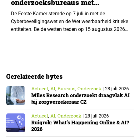
onderzoeksbureaus met
Cyberbeveiligingswet
De Eerste Kamer stemde op 7 juli in met de
Cyberbeveiligingswet en de Wet weerbaarheid kritieke
entiteiten. Beide wetten treden op 15 augustus 2026
in werking. Data & Insights Network publiceerde
hierover een praktische handreiking voor
onderzoeksorganisaties. ▼ De Cyberbeveiligingswet,
de Nederlandse implementatie van de Europese NIS2-
richtlijn, geldt niet automatisch voor iedere
Gerelateerde bytes
onderzoeksorganisatie. De toepasselijkheid…
Actueel
AI
Bureaus
Onderzoek
,
,
,
|
28 juli 2026
Miles Research onderzoekt draagvlak AI
bij zorgverzekeraar CZ
Actueel
AI
Onderzoek
,
,
|
28 juli 2026
Ruigrok: What’s Happening Online & AI?
2026