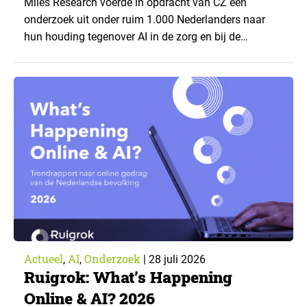
Miles Research voerde in opdracht van CZ een
onderzoek uit onder ruim 1.000 Nederlanders naar
hun houding tegenover AI in de zorg en bij de
zorgverzekeraar. De centrale vraag: onder welke
voorwaarden staan mensen open voor AI-
toepassingen, en waar trekken zij een grens? Dit
artikel is aangeleverd door kennispartner Miles
Research. ▼ De uitkomsten zijn…
Actueel
AI
Onderzoek
,
,
|
28 juli 2026
Ruigrok: What’s Happening
Online & AI? 2026