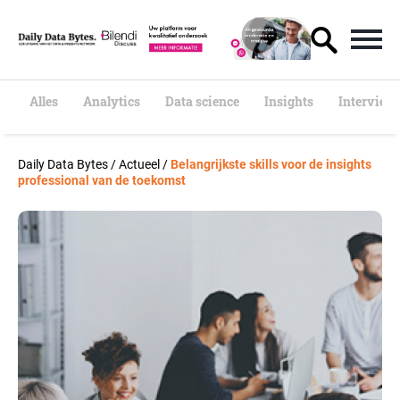
S
k
i
p
t
o
Alles
Analytics
Data science
Insights
Interview
c
o
n
Daily Data Bytes
/
Actueel
/
Belangrijkste skills voor de insights
t
professional van de toekomst
e
n
t