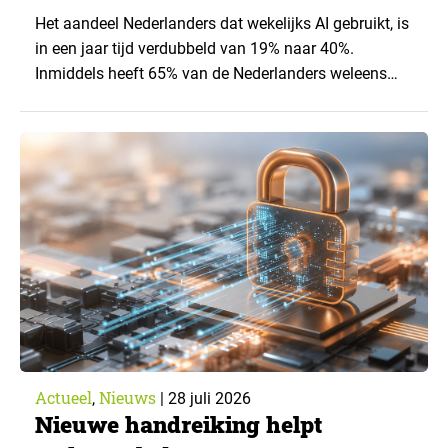
Het aandeel Nederlanders dat wekelijks AI gebruikt, is
in een jaar tijd verdubbeld van 19% naar 40%.
Inmiddels heeft 65% van de Nederlanders weleens
een generatieve AI-toepassing gebruikt, tegenover
43% een jaar eerder. Dat blijkt uit de nieuwste editie
van What’s Happening Online & AI? 2026, het
jaarlijkse trendrapport van Ruigrok onderzoek &
advies over…
Actueel
Nieuws
,
|
28 juli 2026
Nieuwe handreiking helpt