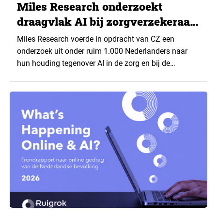
Miles Research onderzoekt
draagvlak AI bij zorgverzekeraar
CZ
Miles Research voerde in opdracht van CZ een
onderzoek uit onder ruim 1.000 Nederlanders naar
hun houding tegenover AI in de zorg en bij de
zorgverzekeraar. De centrale vraag: onder welke
voorwaarden staan mensen open voor AI-
toepassingen, en waar trekken zij een grens? Dit
artikel is aangeleverd door kennispartner Miles
Research. ▼ De uitkomsten zijn…