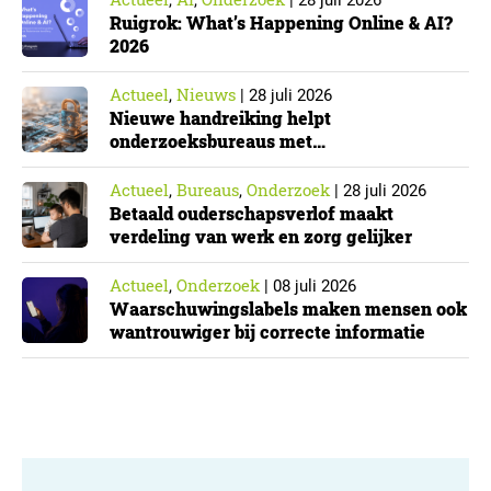
,
,
|
28 juli 2026
Ruigrok: What’s Happening Online & AI?
2026
Actueel
Nieuws
,
|
28 juli 2026
Nieuwe handreiking helpt
onderzoeksbureaus met
Cyberbeveiligingswet
Actueel
Bureaus
Onderzoek
,
,
|
28 juli 2026
Betaald ouderschapsverlof maakt
verdeling van werk en zorg gelijker
Actueel
Onderzoek
,
|
08 juli 2026
Waarschuwingslabels maken mensen ook
wantrouwiger bij correcte informatie