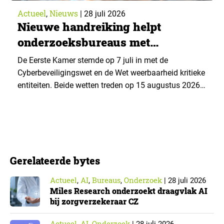
Actueel
Nieuws
,
|
28 juli 2026
Nieuwe handreiking helpt
onderzoeksbureaus met
Cyberbeveiligingswet
De Eerste Kamer stemde op 7 juli in met de
Cyberbeveiligingswet en de Wet weerbaarheid kritieke
entiteiten. Beide wetten treden op 15 augustus 2026
in werking. Data & Insights Network publiceerde
hierover een praktische handreiking voor
onderzoeksorganisaties. ▼ De Cyberbeveiligingswet,
de Nederlandse implementatie van de Europese NIS2-
richtlijn, geldt niet automatisch voor iedere
Gerelateerde bytes
onderzoeksorganisatie. De toepasselijkheid…
Actueel
AI
Bureaus
Onderzoek
,
,
,
|
28 juli 2026
Miles Research onderzoekt draagvlak AI
bij zorgverzekeraar CZ
Actueel
AI
Onderzoek