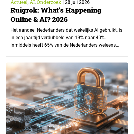
Actueel
AI
Onderzoek
,
,
|
28 juli 2026
Ruigrok: What’s Happening
Online & AI? 2026
Het aandeel Nederlanders dat wekelijks AI gebruikt, is
in een jaar tijd verdubbeld van 19% naar 40%.
Inmiddels heeft 65% van de Nederlanders weleens
een generatieve AI-toepassing gebruikt, tegenover
43% een jaar eerder. Dat blijkt uit de nieuwste editie
van What’s Happening Online & AI? 2026, het
jaarlijkse trendrapport van Ruigrok onderzoek &
advies over…