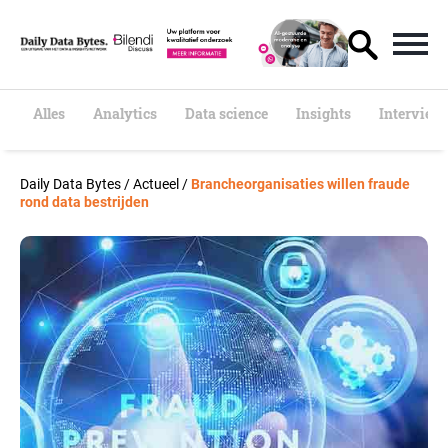
S
k
i
p
t
o
Alles
Analytics
Data science
Insights
Interview
c
o
n
Daily Data Bytes
/
Actueel
/
Brancheorganisaties willen fraude
t
rond data bestrijden
e
n
t