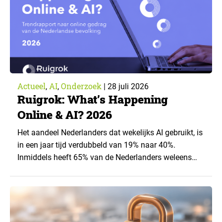
Actueel
AI
Onderzoek
,
,
|
28 juli 2026
Ruigrok: What’s Happening
Online & AI? 2026
Het aandeel Nederlanders dat wekelijks AI gebruikt, is
in een jaar tijd verdubbeld van 19% naar 40%.
Inmiddels heeft 65% van de Nederlanders weleens
een generatieve AI-toepassing gebruikt, tegenover
43% een jaar eerder. Dat blijkt uit de nieuwste editie
van What’s Happening Online & AI? 2026, het
jaarlijkse trendrapport van Ruigrok onderzoek &
advies over…