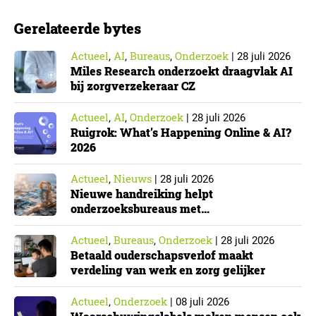
richtlijn, geldt niet automatisch voor iedere
Gerelateerde bytes
onderzoeksorganisatie. De toepasselijkheid…
Actueel
AI
Bureaus
Onderzoek
,
,
,
|
28 juli 2026
Miles Research onderzoekt draagvlak AI
bij zorgverzekeraar CZ
Actueel
AI
Onderzoek
,
,
|
28 juli 2026
Ruigrok: What’s Happening Online & AI?
2026
Actueel
Nieuws
,
|
28 juli 2026
Nieuwe handreiking helpt
onderzoeksbureaus met
Cyberbeveiligingswet
Actueel
Bureaus
Onderzoek
,
,
|
28 juli 2026
Betaald ouderschapsverlof maakt
verdeling van werk en zorg gelijker
Actueel
Onderzoek
,
|
08 juli 2026