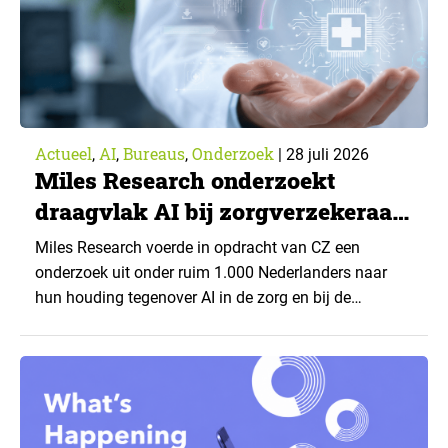
Actueel
AI
Bureaus
Onderzoek
,
,
,
|
28 juli 2026
Miles Research onderzoekt
draagvlak AI bij zorgverzekeraar
CZ
Miles Research voerde in opdracht van CZ een
onderzoek uit onder ruim 1.000 Nederlanders naar
hun houding tegenover AI in de zorg en bij de
zorgverzekeraar. De centrale vraag: onder welke
voorwaarden staan mensen open voor AI-
toepassingen, en waar trekken zij een grens? Dit
artikel is aangeleverd door kennispartner Miles
Research. ▼ De uitkomsten zijn…