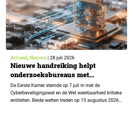
Actueel
Nieuws
,
|
28 juli 2026
Nieuwe handreiking helpt
onderzoeksbureaus met
Cyberbeveiligingswet
De Eerste Kamer stemde op 7 juli in met de
Cyberbeveiligingswet en de Wet weerbaarheid kritieke
entiteiten. Beide wetten treden op 15 augustus 2026
in werking. Data & Insights Network publiceerde
hierover een praktische handreiking voor
onderzoeksorganisaties. ▼ De Cyberbeveiligingswet,
de Nederlandse implementatie van de Europese NIS2-