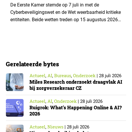
Cyberbeveiligingswet
De Eerste Kamer stemde op 7 juli in met de
Cyberbeveiligingswet en de Wet weerbaarheid kritieke
entiteiten. Beide wetten treden op 15 augustus 2026
in werking. Data & Insights Network publiceerde
hierover een praktische handreiking voor
onderzoeksorganisaties. ▼ De Cyberbeveiligingswet,
de Nederlandse implementatie van de Europese NIS2-
richtlijn, geldt niet automatisch voor iedere
Gerelateerde bytes
onderzoeksorganisatie. De toepasselijkheid…
Actueel
AI
Bureaus
Onderzoek
,
,
,
|
28 juli 2026
Miles Research onderzoekt draagvlak AI
bij zorgverzekeraar CZ
Actueel
AI
Onderzoek
,
,
|
28 juli 2026
Ruigrok: What’s Happening Online & AI?
2026
Actueel
Nieuws
,
|
28 juli 2026