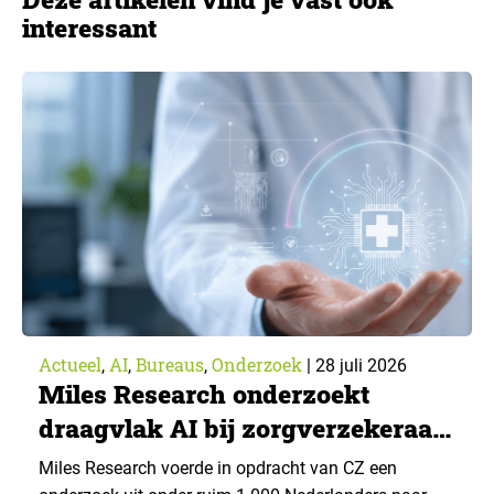
interessant
Actueel
AI
Bureaus
Onderzoek
,
,
,
|
28 juli 2026
Miles Research onderzoekt
draagvlak AI bij zorgverzekeraar
CZ
Miles Research voerde in opdracht van CZ een