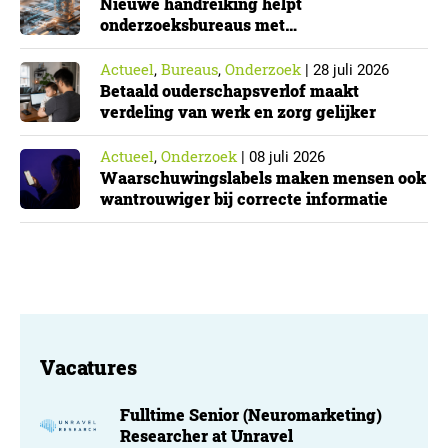
Nieuwe handreiking helpt
onderzoeksbureaus met
Cyberbeveiligingswet
Actueel
Bureaus
Onderzoek
,
,
|
28 juli 2026
Betaald ouderschapsverlof maakt
verdeling van werk en zorg gelijker
Actueel
Onderzoek
,
|
08 juli 2026
Waarschuwingslabels maken mensen ook
wantrouwiger bij correcte informatie
Vacatures
Fulltime Senior (Neuromarketing)
Researcher at Unravel