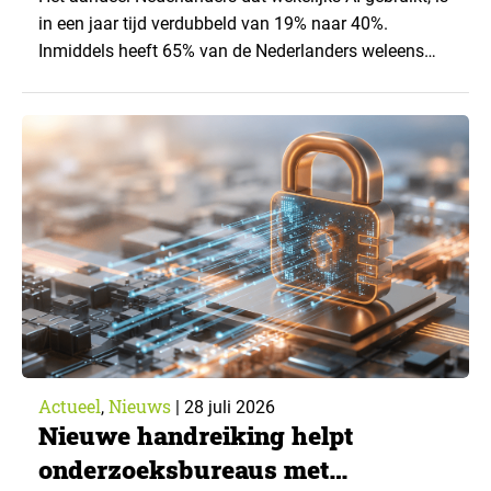
in een jaar tijd verdubbeld van 19% naar 40%.
Inmiddels heeft 65% van de Nederlanders weleens
een generatieve AI-toepassing gebruikt, tegenover
43% een jaar eerder. Dat blijkt uit de nieuwste editie
van What’s Happening Online & AI? 2026, het
jaarlijkse trendrapport van Ruigrok onderzoek &
advies over…
Actueel
Nieuws
,
|
28 juli 2026
Nieuwe handreiking helpt
onderzoeksbureaus met