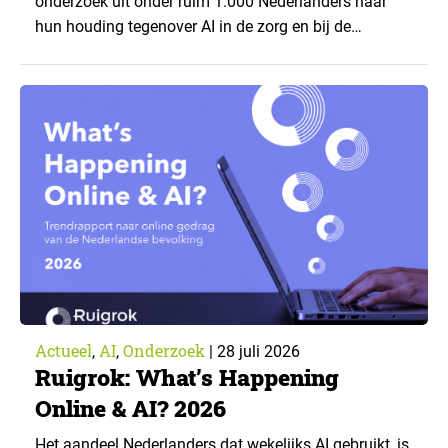
onderzoek uit onder ruim 1.000 Nederlanders naar
hun houding tegenover AI in de zorg en bij de
zorgverzekeraar. De centrale vraag: onder welke
voorwaarden staan mensen open voor AI-
toepassingen, en waar trekken zij een grens? Dit
artikel is aangeleverd door kennispartner Miles
Research. ▼ De uitkomsten zijn…
Actueel
AI
Onderzoek
,
,
|
28 juli 2026
Ruigrok: What’s Happening
Online & AI? 2026
Het aandeel Nederlanders dat wekelijks AI gebruikt, is