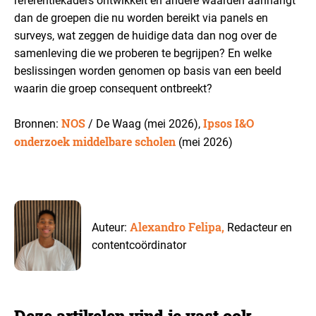
referentiekaders ontwikkelt en andere waarden aanhangt
dan de groepen die nu worden bereikt via panels en
surveys, wat zeggen de huidige data dan nog over de
samenleving die we proberen te begrijpen? En welke
beslissingen worden genomen op basis van een beeld
waarin die groep consequent ontbreekt?
NOS
Ipsos I&O
Bronnen:
/ De Waag (mei 2026),
onderzoek middelbare scholen
(mei 2026)
Alexandro Felipa,
Auteur:
Redacteur en
contentcoördinator
Deze artikelen vind je vast ook