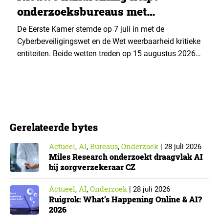
onderzoeksbureaus met
Cyberbeveiligingswet
De Eerste Kamer stemde op 7 juli in met de
Cyberbeveiligingswet en de Wet weerbaarheid kritieke
entiteiten. Beide wetten treden op 15 augustus 2026
in werking. Data & Insights Network publiceerde
hierover een praktische handreiking voor
onderzoeksorganisaties. ▼ De Cyberbeveiligingswet,
de Nederlandse implementatie van de Europese NIS2-
richtlijn, geldt niet automatisch voor iedere
Gerelateerde bytes
onderzoeksorganisatie. De toepasselijkheid…
Actueel
AI
Bureaus
Onderzoek
,
,
,
|
28 juli 2026
Miles Research onderzoekt draagvlak AI
bij zorgverzekeraar CZ
Actueel
AI
Onderzoek
,
,
|
28 juli 2026
Ruigrok: What’s Happening Online & AI?
2026