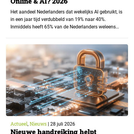
Online & AI? 2026
Het aandeel Nederlanders dat wekelijks AI gebruikt, is
in een jaar tijd verdubbeld van 19% naar 40%.
Inmiddels heeft 65% van de Nederlanders weleens
een generatieve AI-toepassing gebruikt, tegenover
43% een jaar eerder. Dat blijkt uit de nieuwste editie
van What’s Happening Online & AI? 2026, het
jaarlijkse trendrapport van Ruigrok onderzoek &
advies over…
Actueel
Nieuws
,
|
28 juli 2026
Nieuwe handreiking helpt