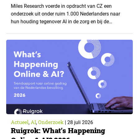
CZ
Miles Research voerde in opdracht van CZ een
onderzoek uit onder ruim 1.000 Nederlanders naar
hun houding tegenover AI in de zorg en bij de
zorgverzekeraar. De centrale vraag: onder welke
voorwaarden staan mensen open voor AI-
toepassingen, en waar trekken zij een grens? Dit
artikel is aangeleverd door kennispartner Miles
Research. ▼ De uitkomsten zijn…
Actueel
AI
Onderzoek
,
,
|
28 juli 2026
Ruigrok: What’s Happening