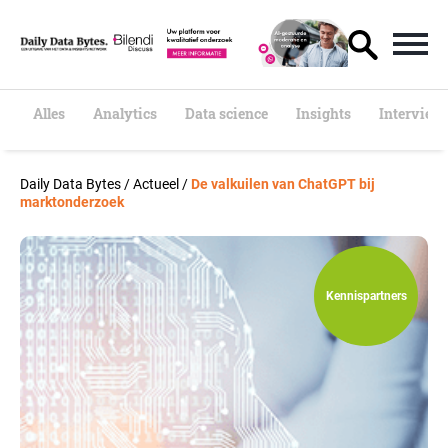
S
k
i
p
t
o
Alles
Analytics
Data science
Insights
Interview
c
o
n
Daily Data Bytes
/
Actueel
/
De valkuilen van ChatGPT bij
t
marktonderzoek
e
n
t