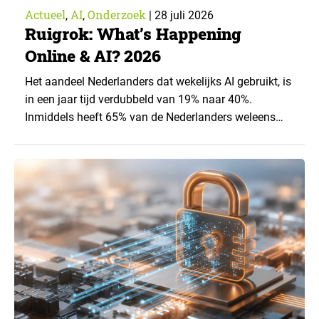
Actueel
AI
Onderzoek
,
,
|
28 juli 2026
Ruigrok: What’s Happening
Online & AI? 2026
Het aandeel Nederlanders dat wekelijks AI gebruikt, is
in een jaar tijd verdubbeld van 19% naar 40%.
Inmiddels heeft 65% van de Nederlanders weleens
een generatieve AI-toepassing gebruikt, tegenover
43% een jaar eerder. Dat blijkt uit de nieuwste editie
van What’s Happening Online & AI? 2026, het
jaarlijkse trendrapport van Ruigrok onderzoek &
advies over…