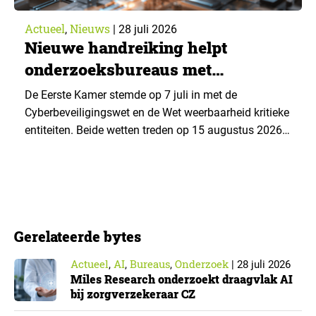
Actueel
Nieuws
,
|
28 juli 2026
Nieuwe handreiking helpt
onderzoeksbureaus met
Cyberbeveiligingswet
De Eerste Kamer stemde op 7 juli in met de
Cyberbeveiligingswet en de Wet weerbaarheid kritieke
entiteiten. Beide wetten treden op 15 augustus 2026
in werking. Data & Insights Network publiceerde
hierover een praktische handreiking voor
onderzoeksorganisaties. ▼ De Cyberbeveiligingswet,
de Nederlandse implementatie van de Europese NIS2-
richtlijn, geldt niet automatisch voor iedere
Gerelateerde bytes
onderzoeksorganisatie. De toepasselijkheid…
Actueel
AI
Bureaus
Onderzoek
,
,
,
|
28 juli 2026
Miles Research onderzoekt draagvlak AI
bij zorgverzekeraar CZ