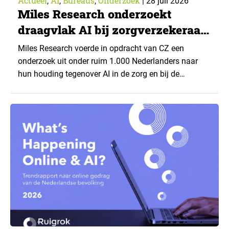
Actueel
AI
Bureaus
Onderzoek
,
,
,
|
28 juli 2026
Miles Research onderzoekt
draagvlak AI bij zorgverzekeraar
CZ
Miles Research voerde in opdracht van CZ een
onderzoek uit onder ruim 1.000 Nederlanders naar
hun houding tegenover AI in de zorg en bij de
zorgverzekeraar. De centrale vraag: onder welke
voorwaarden staan mensen open voor AI-
toepassingen, en waar trekken zij een grens? Dit
artikel is aangeleverd door kennispartner Miles
Research. ▼ De uitkomsten zijn…