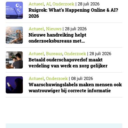
Actueel
AI
Onderzoek
,
,
|
28 juli 2026
Ruigrok: What’s Happening Online & AI?
2026
Actueel
Nieuws
,
|
28 juli 2026
Nieuwe handreiking helpt
onderzoeksbureaus met
Cyberbeveiligingswet
Actueel
Bureaus
Onderzoek
,
,
|
28 juli 2026
Betaald ouderschapsverlof maakt
verdeling van werk en zorg gelijker
Actueel
Onderzoek
,
|
08 juli 2026
Waarschuwingslabels maken mensen ook
wantrouwiger bij correcte informatie