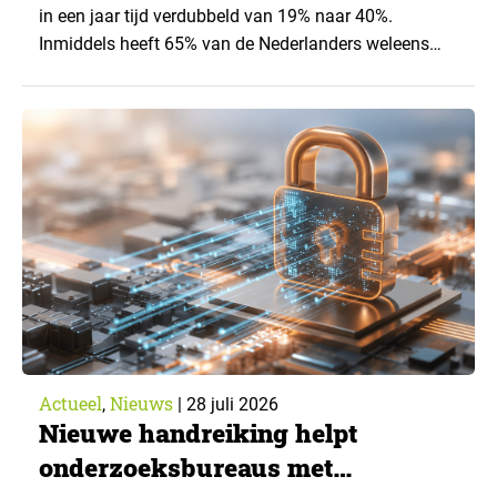
in een jaar tijd verdubbeld van 19% naar 40%.
Inmiddels heeft 65% van de Nederlanders weleens
een generatieve AI-toepassing gebruikt, tegenover
43% een jaar eerder. Dat blijkt uit de nieuwste editie
van What’s Happening Online & AI? 2026, het
jaarlijkse trendrapport van Ruigrok onderzoek &
advies over…
Actueel
Nieuws
,
|
28 juli 2026
Nieuwe handreiking helpt
onderzoeksbureaus met