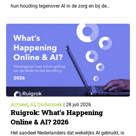
hun houding tegenover AI in de zorg en bij de
zorgverzekeraar. De centrale vraag: onder welke
voorwaarden staan mensen open voor AI-
toepassingen, en waar trekken zij een grens? Dit
artikel is aangeleverd door kennispartner Miles
Research. ▼ De uitkomsten zijn…
Actueel
AI
Onderzoek
,
,
|
28 juli 2026
Ruigrok: What’s Happening
Online & AI? 2026
Het aandeel Nederlanders dat wekelijks AI gebruikt, is