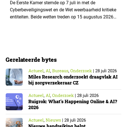
Cyberbeveiligingswet
De Eerste Kamer stemde op 7 juli in met de
Cyberbeveiligingswet en de Wet weerbaarheid kritieke
entiteiten. Beide wetten treden op 15 augustus 2026
in werking. Data & Insights Network publiceerde
hierover een praktische handreiking voor
onderzoeksorganisaties. ▼ De Cyberbeveiligingswet,
de Nederlandse implementatie van de Europese NIS2-
richtlijn, geldt niet automatisch voor iedere
Gerelateerde bytes
onderzoeksorganisatie. De toepasselijkheid…
Actueel
AI
Bureaus
Onderzoek
,
,
,
|
28 juli 2026
Miles Research onderzoekt draagvlak AI
bij zorgverzekeraar CZ
Actueel
AI
Onderzoek
,
,
|
28 juli 2026
Ruigrok: What’s Happening Online & AI?
2026
Actueel
Nieuws
,
|
28 juli 2026
Nieuwe handreiking helpt