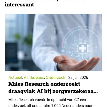
interessant
Actueel
AI
Bureaus
Onderzoek
,
,
,
|
28 juli 2026
Miles Research onderzoekt
draagvlak AI bij zorgverzekeraar
CZ
Miles Research voerde in opdracht van CZ een
onderzoek uit onder ruim 1.000 Nederlanders naar