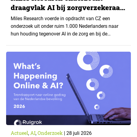
draagvlak AI bij zorgverzekeraar
CZ
Miles Research voerde in opdracht van CZ een
onderzoek uit onder ruim 1.000 Nederlanders naar
hun houding tegenover AI in de zorg en bij de
zorgverzekeraar. De centrale vraag: onder welke
voorwaarden staan mensen open voor AI-
toepassingen, en waar trekken zij een grens? Dit
artikel is aangeleverd door kennispartner Miles
Research. ▼ De uitkomsten zijn…
Actueel
AI
Onderzoek
,
,
|
28 juli 2026