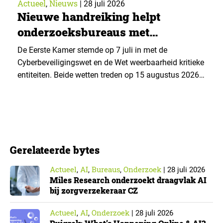
Actueel
Nieuws
,
|
28 juli 2026
Nieuwe handreiking helpt
onderzoeksbureaus met
Cyberbeveiligingswet
De Eerste Kamer stemde op 7 juli in met de
Cyberbeveiligingswet en de Wet weerbaarheid kritieke
entiteiten. Beide wetten treden op 15 augustus 2026
in werking. Data & Insights Network publiceerde
hierover een praktische handreiking voor
onderzoeksorganisaties. ▼ De Cyberbeveiligingswet,
de Nederlandse implementatie van de Europese NIS2-
richtlijn, geldt niet automatisch voor iedere
Gerelateerde bytes
onderzoeksorganisatie. De toepasselijkheid…
Actueel
AI
Bureaus
Onderzoek
,
,
,
|
28 juli 2026
Miles Research onderzoekt draagvlak AI
bij zorgverzekeraar CZ
Actueel
AI
Onderzoek
,
,
|
28 juli 2026