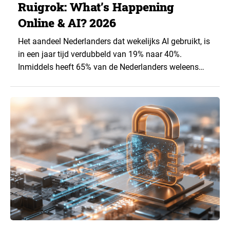
Ruigrok: What’s Happening
Online & AI? 2026
Het aandeel Nederlanders dat wekelijks AI gebruikt, is
in een jaar tijd verdubbeld van 19% naar 40%.
Inmiddels heeft 65% van de Nederlanders weleens
een generatieve AI-toepassing gebruikt, tegenover
43% een jaar eerder. Dat blijkt uit de nieuwste editie
van What’s Happening Online & AI? 2026, het
jaarlijkse trendrapport van Ruigrok onderzoek &
advies over…