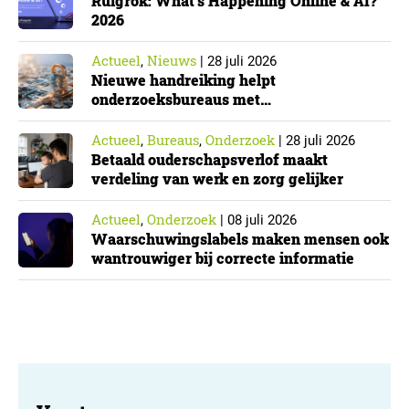
Ruigrok: What’s Happening Online & AI?
2026
Actueel
Nieuws
,
|
28 juli 2026
Nieuwe handreiking helpt
onderzoeksbureaus met
Cyberbeveiligingswet
Actueel
Bureaus
Onderzoek
,
,
|
28 juli 2026
Betaald ouderschapsverlof maakt
verdeling van werk en zorg gelijker
Actueel
Onderzoek
,
|
08 juli 2026
Waarschuwingslabels maken mensen ook
wantrouwiger bij correcte informatie