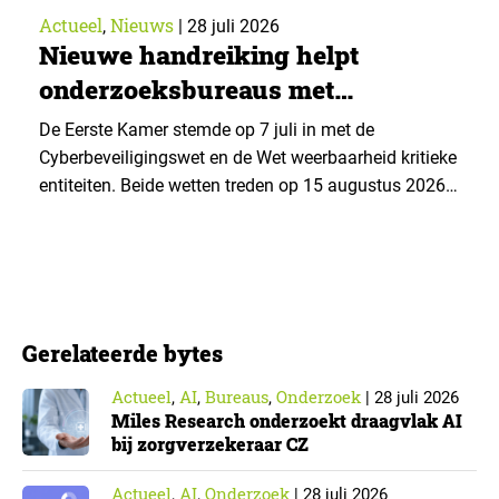
Actueel
Nieuws
,
|
28 juli 2026
Nieuwe handreiking helpt
onderzoeksbureaus met
Cyberbeveiligingswet
De Eerste Kamer stemde op 7 juli in met de
Cyberbeveiligingswet en de Wet weerbaarheid kritieke
entiteiten. Beide wetten treden op 15 augustus 2026
in werking. Data & Insights Network publiceerde
hierover een praktische handreiking voor
onderzoeksorganisaties. ▼ De Cyberbeveiligingswet,
de Nederlandse implementatie van de Europese NIS2-
richtlijn, geldt niet automatisch voor iedere
Gerelateerde bytes
onderzoeksorganisatie. De toepasselijkheid…
Actueel
AI
Bureaus
Onderzoek
,
,
,
|
28 juli 2026
Miles Research onderzoekt draagvlak AI
bij zorgverzekeraar CZ
Actueel
AI
Onderzoek
,
,
|
28 juli 2026