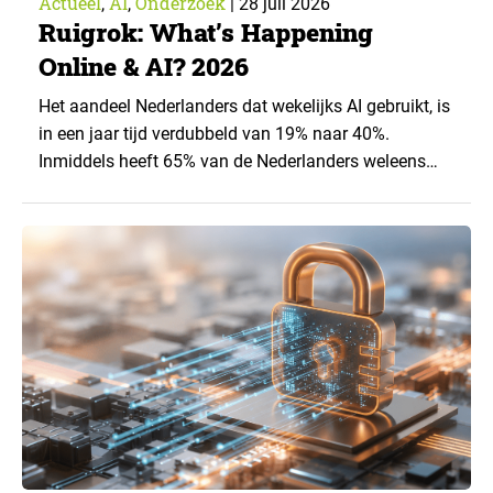
Actueel
AI
Onderzoek
,
,
|
28 juli 2026
Ruigrok: What’s Happening
Online & AI? 2026
Het aandeel Nederlanders dat wekelijks AI gebruikt, is
in een jaar tijd verdubbeld van 19% naar 40%.
Inmiddels heeft 65% van de Nederlanders weleens
een generatieve AI-toepassing gebruikt, tegenover
43% een jaar eerder. Dat blijkt uit de nieuwste editie
van What’s Happening Online & AI? 2026, het
jaarlijkse trendrapport van Ruigrok onderzoek &
advies over…