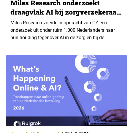
Miles Research onderzoekt
draagvlak AI bij zorgverzekeraar
CZ
Miles Research voerde in opdracht van CZ een
onderzoek uit onder ruim 1.000 Nederlanders naar
hun houding tegenover AI in de zorg en bij de
zorgverzekeraar. De centrale vraag: onder welke
voorwaarden staan mensen open voor AI-
toepassingen, en waar trekken zij een grens? Dit
artikel is aangeleverd door kennispartner Miles
Research. ▼ De uitkomsten zijn…