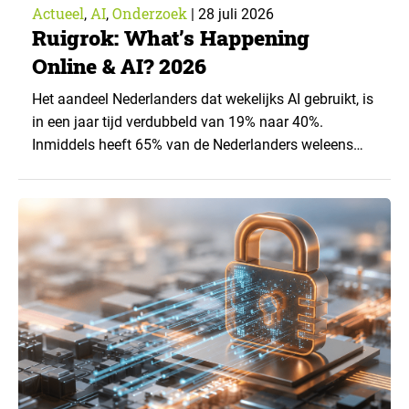
Actueel
AI
Onderzoek
,
,
|
28 juli 2026
Ruigrok: What’s Happening
Online & AI? 2026
Het aandeel Nederlanders dat wekelijks AI gebruikt, is
in een jaar tijd verdubbeld van 19% naar 40%.
Inmiddels heeft 65% van de Nederlanders weleens
een generatieve AI-toepassing gebruikt, tegenover
43% een jaar eerder. Dat blijkt uit de nieuwste editie
van What’s Happening Online & AI? 2026, het
jaarlijkse trendrapport van Ruigrok onderzoek &
advies over…