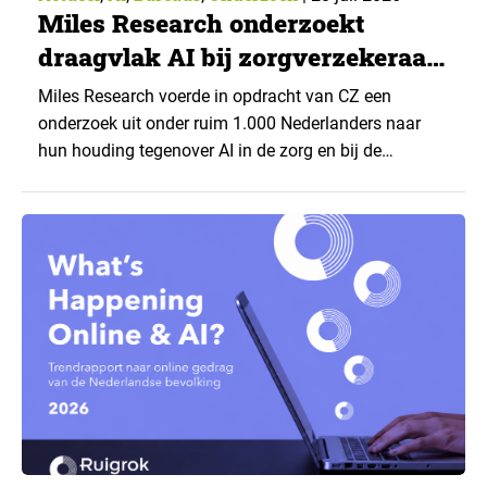
Miles Research onderzoekt
draagvlak AI bij zorgverzekeraar
CZ
Miles Research voerde in opdracht van CZ een
onderzoek uit onder ruim 1.000 Nederlanders naar
hun houding tegenover AI in de zorg en bij de
zorgverzekeraar. De centrale vraag: onder welke
voorwaarden staan mensen open voor AI-
toepassingen, en waar trekken zij een grens? Dit
artikel is aangeleverd door kennispartner Miles
Research. ▼ De uitkomsten zijn…