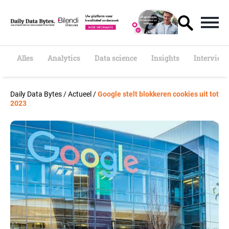
S
k
i
p
t
o
Alles
Analytics
Data science
Insights
Interview
c
o
n
Daily Data Bytes
/
Actueel
/
Google stelt blokkeren cookies uit tot
t
2023
e
n
t