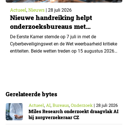
Actueel
Nieuws
,
|
28 juli 2026
Nieuwe handreiking helpt
onderzoeksbureaus met
Cyberbeveiligingswet
De Eerste Kamer stemde op 7 juli in met de
Cyberbeveiligingswet en de Wet weerbaarheid kritieke
entiteiten. Beide wetten treden op 15 augustus 2026
in werking. Data & Insights Network publiceerde
hierover een praktische handreiking voor
onderzoeksorganisaties. ▼ De Cyberbeveiligingswet,
de Nederlandse implementatie van de Europese NIS2-
richtlijn, geldt niet automatisch voor iedere
Gerelateerde bytes
onderzoeksorganisatie. De toepasselijkheid…
Actueel
AI
Bureaus
Onderzoek
,
,
,
|
28 juli 2026
Miles Research onderzoekt draagvlak AI
bij zorgverzekeraar CZ