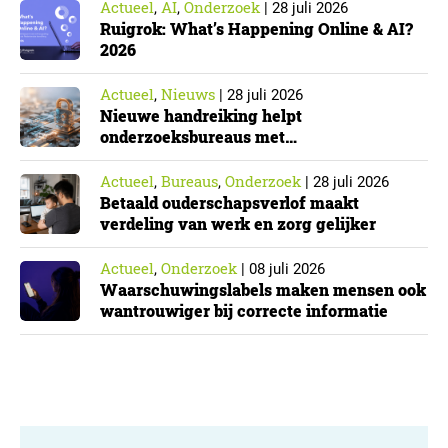
Actueel
AI
Onderzoek
,
,
|
28 juli 2026
Ruigrok: What’s Happening Online & AI?
2026
Actueel
Nieuws
,
|
28 juli 2026
Nieuwe handreiking helpt
onderzoeksbureaus met
Cyberbeveiligingswet
Actueel
Bureaus
Onderzoek
,
,
|
28 juli 2026
Betaald ouderschapsverlof maakt
verdeling van werk en zorg gelijker
Actueel
Onderzoek
,
|
08 juli 2026
Waarschuwingslabels maken mensen ook
wantrouwiger bij correcte informatie