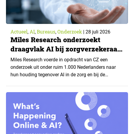
Actueel
AI
Bureaus
Onderzoek
,
,
,
|
28 juli 2026
Miles Research onderzoekt
draagvlak AI bij zorgverzekeraar
CZ
Miles Research voerde in opdracht van CZ een
onderzoek uit onder ruim 1.000 Nederlanders naar
hun houding tegenover AI in de zorg en bij de
zorgverzekeraar. De centrale vraag: onder welke
voorwaarden staan mensen open voor AI-
toepassingen, en waar trekken zij een grens? Dit
artikel is aangeleverd door kennispartner Miles
Research. ▼ De uitkomsten zijn…