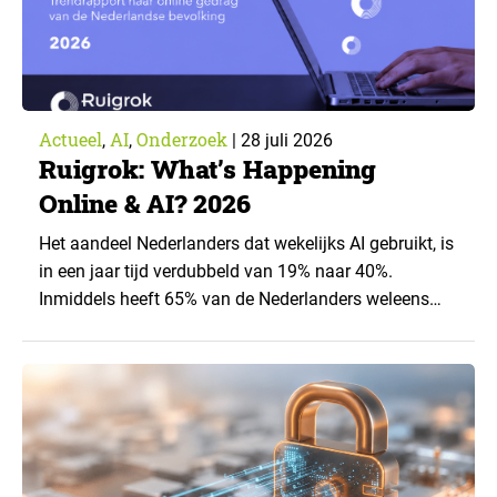
Actueel
AI
Onderzoek
,
,
|
28 juli 2026
Ruigrok: What’s Happening
Online & AI? 2026
Het aandeel Nederlanders dat wekelijks AI gebruikt, is
in een jaar tijd verdubbeld van 19% naar 40%.
Inmiddels heeft 65% van de Nederlanders weleens
een generatieve AI-toepassing gebruikt, tegenover
43% een jaar eerder. Dat blijkt uit de nieuwste editie
van What’s Happening Online & AI? 2026, het
jaarlijkse trendrapport van Ruigrok onderzoek &
advies over…