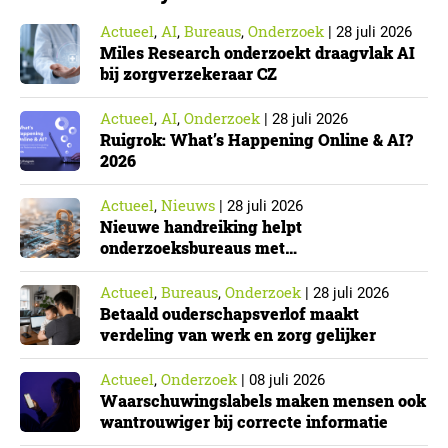
Actueel
AI
Bureaus
Onderzoek
,
,
,
|
28 juli 2026
Miles Research onderzoekt draagvlak AI
bij zorgverzekeraar CZ
Actueel
AI
Onderzoek
,
,
|
28 juli 2026
Ruigrok: What’s Happening Online & AI?
2026
Actueel
Nieuws
,
|
28 juli 2026
Nieuwe handreiking helpt
onderzoeksbureaus met
Cyberbeveiligingswet
Actueel
Bureaus
Onderzoek
,
,
|
28 juli 2026
Betaald ouderschapsverlof maakt
verdeling van werk en zorg gelijker
Actueel
Onderzoek
,
|
08 juli 2026
Waarschuwingslabels maken mensen ook
wantrouwiger bij correcte informatie