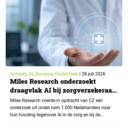
Actueel
AI
Bureaus
Onderzoek
,
,
,
|
28 juli 2026
Miles Research onderzoekt
draagvlak AI bij zorgverzekeraar
CZ
Miles Research voerde in opdracht van CZ een
onderzoek uit onder ruim 1.000 Nederlanders naar
hun houding tegenover AI in de zorg en bij de
zorgverzekeraar. De centrale vraag: onder welke