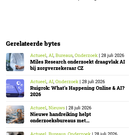
in werking. Data & Insights Network publiceerde
hierover een praktische handreiking voor
onderzoeksorganisaties. ▼ De Cyberbeveiligingswet,
de Nederlandse implementatie van de Europese NIS2-
richtlijn, geldt niet automatisch voor iedere
Gerelateerde bytes
onderzoeksorganisatie. De toepasselijkheid…
Actueel
AI
Bureaus
Onderzoek
,
,
,
|
28 juli 2026
Miles Research onderzoekt draagvlak AI
bij zorgverzekeraar CZ
Actueel
AI
Onderzoek
,
,
|
28 juli 2026
Ruigrok: What’s Happening Online & AI?
2026
Actueel
Nieuws
,
|
28 juli 2026
Nieuwe handreiking helpt
onderzoeksbureaus met
Cyberbeveiligingswet
Actueel
Bureaus
Onderzoek
,
,
|
28 juli 2026