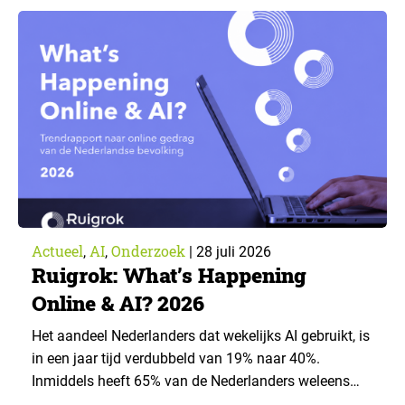
voorwaarden staan mensen open voor AI-
toepassingen, en waar trekken zij een grens? Dit
artikel is aangeleverd door kennispartner Miles
Research. ▼ De uitkomsten zijn…
Actueel
AI
Onderzoek
,
,
|
28 juli 2026
Ruigrok: What’s Happening
Online & AI? 2026
Het aandeel Nederlanders dat wekelijks AI gebruikt, is
in een jaar tijd verdubbeld van 19% naar 40%.
Inmiddels heeft 65% van de Nederlanders weleens
een generatieve AI-toepassing gebruikt, tegenover