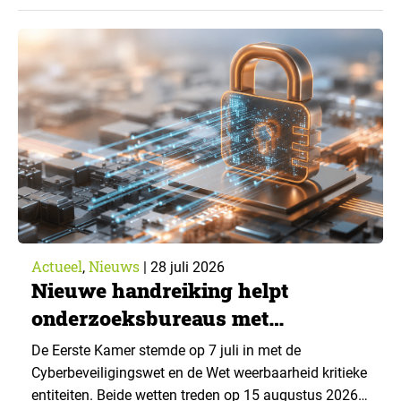
43% een jaar eerder. Dat blijkt uit de nieuwste editie
van What’s Happening Online & AI? 2026, het
jaarlijkse trendrapport van Ruigrok onderzoek &
advies over…
Actueel
Nieuws
,
|
28 juli 2026
Nieuwe handreiking helpt
onderzoeksbureaus met
Cyberbeveiligingswet
De Eerste Kamer stemde op 7 juli in met de
Cyberbeveiligingswet en de Wet weerbaarheid kritieke
entiteiten. Beide wetten treden op 15 augustus 2026