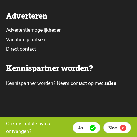
Adverteren
Advertentiemogelijkheden
Vacature plaatsen
Direct contact
Kennispartner worden?
sales
Kennispartner worden? Neem contact op met
.
Alle rechten voorbehouden © Daily Data Bytes 2026. Webdesign door
Ook de laatste bytes
Ja
Nee
Whello.
ontvangen?