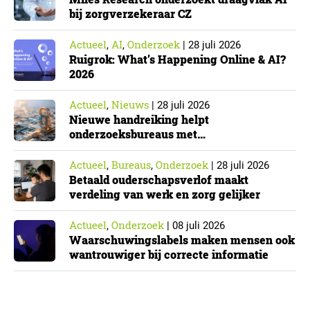
bij zorgverzekeraar CZ
Actueel
AI
Onderzoek
,
,
|
28 juli 2026
Ruigrok: What’s Happening Online & AI?
2026
Actueel
Nieuws
,
|
28 juli 2026
Nieuwe handreiking helpt
onderzoeksbureaus met
Cyberbeveiligingswet
Actueel
Bureaus
Onderzoek
,
,
|
28 juli 2026
Betaald ouderschapsverlof maakt
verdeling van werk en zorg gelijker
Actueel
Onderzoek
,
|
08 juli 2026
Waarschuwingslabels maken mensen ook
wantrouwiger bij correcte informatie