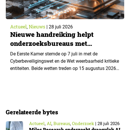
Actueel
Nieuws
,
|
28 juli 2026
Nieuwe handreiking helpt
onderzoeksbureaus met
Cyberbeveiligingswet
De Eerste Kamer stemde op 7 juli in met de
Cyberbeveiligingswet en de Wet weerbaarheid kritieke
entiteiten. Beide wetten treden op 15 augustus 2026
in werking. Data & Insights Network publiceerde
hierover een praktische handreiking voor
onderzoeksorganisaties. ▼ De Cyberbeveiligingswet,
de Nederlandse implementatie van de Europese NIS2-
richtlijn, geldt niet automatisch voor iedere
Gerelateerde bytes
onderzoeksorganisatie. De toepasselijkheid…
Actueel
AI
Bureaus
Onderzoek
,
,
,
|
28 juli 2026
Miles Research onderzoekt draagvlak AI