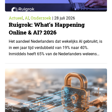
Actueel
AI
Onderzoek
,
,
|
28 juli 2026
Ruigrok: What’s Happening
Online & AI? 2026
Het aandeel Nederlanders dat wekelijks AI gebruikt, is
in een jaar tijd verdubbeld van 19% naar 40%.
Inmiddels heeft 65% van de Nederlanders weleens
een generatieve AI-toepassing gebruikt, tegenover
43% een jaar eerder. Dat blijkt uit de nieuwste editie
van What’s Happening Online & AI? 2026, het
jaarlijkse trendrapport van Ruigrok onderzoek &
advies over…