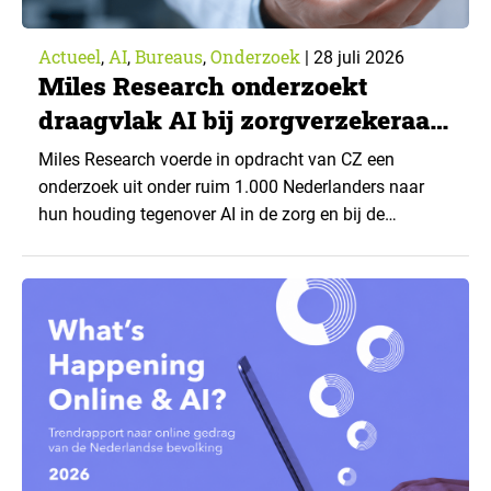
Actueel
AI
Bureaus
Onderzoek
,
,
,
|
28 juli 2026
Miles Research onderzoekt
draagvlak AI bij zorgverzekeraar
CZ
Miles Research voerde in opdracht van CZ een
onderzoek uit onder ruim 1.000 Nederlanders naar
hun houding tegenover AI in de zorg en bij de
zorgverzekeraar. De centrale vraag: onder welke
voorwaarden staan mensen open voor AI-
toepassingen, en waar trekken zij een grens? Dit
artikel is aangeleverd door kennispartner Miles
Research. ▼ De uitkomsten zijn…