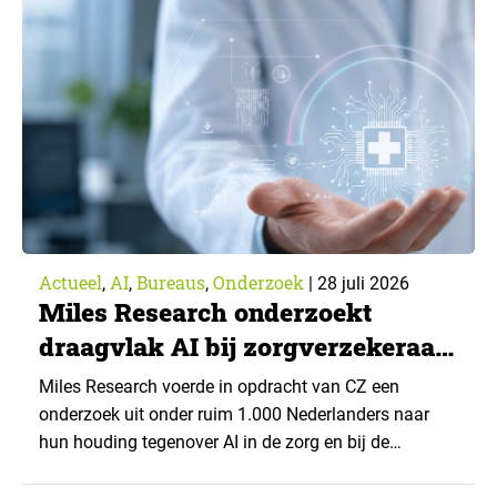
Actueel
AI
Bureaus
Onderzoek
,
,
,
|
28 juli 2026
Miles Research onderzoekt
draagvlak AI bij zorgverzekeraar
CZ
Miles Research voerde in opdracht van CZ een
onderzoek uit onder ruim 1.000 Nederlanders naar
hun houding tegenover AI in de zorg en bij de
zorgverzekeraar. De centrale vraag: onder welke