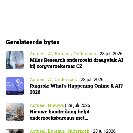
in werking. Data & Insights Network publiceerde
hierover een praktische handreiking voor
onderzoeksorganisaties. ▼ De Cyberbeveiligingswet,
de Nederlandse implementatie van de Europese NIS2-
richtlijn, geldt niet automatisch voor iedere
Gerelateerde bytes
onderzoeksorganisatie. De toepasselijkheid…
Actueel
AI
Bureaus
Onderzoek
,
,
,
|
28 juli 2026
Miles Research onderzoekt draagvlak AI
bij zorgverzekeraar CZ
Actueel
AI
Onderzoek
,
,
|
28 juli 2026
Ruigrok: What’s Happening Online & AI?
2026
Actueel
Nieuws
,
|
28 juli 2026
Nieuwe handreiking helpt
onderzoeksbureaus met
Cyberbeveiligingswet
Actueel
Bureaus
Onderzoek
,
,
|
28 juli 2026