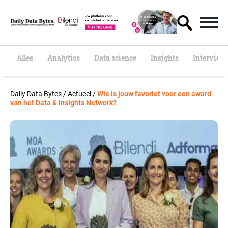
S
k
i
p
t
o
Alles
Analytics
Data science
Insights
Interview
c
o
n
Daily Data Bytes
/
Actueel
/
Wie is jouw favoriet voor een award
t
van het Data & Insights Network?
e
n
t