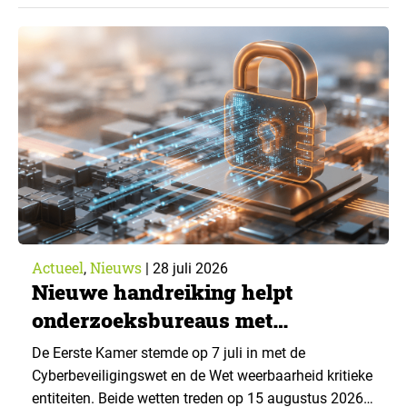
43% een jaar eerder. Dat blijkt uit de nieuwste editie
van What’s Happening Online & AI? 2026, het
jaarlijkse trendrapport van Ruigrok onderzoek &
advies over…
Actueel
Nieuws
,
|
28 juli 2026
Nieuwe handreiking helpt
onderzoeksbureaus met
Cyberbeveiligingswet
De Eerste Kamer stemde op 7 juli in met de
Cyberbeveiligingswet en de Wet weerbaarheid kritieke
entiteiten. Beide wetten treden op 15 augustus 2026