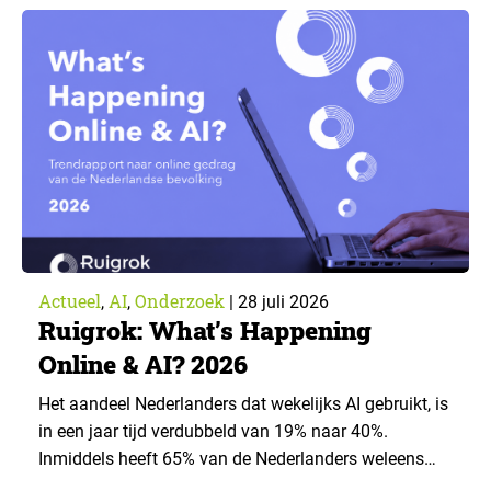
voorwaarden staan mensen open voor AI-
toepassingen, en waar trekken zij een grens? Dit
artikel is aangeleverd door kennispartner Miles
Research. ▼ De uitkomsten zijn…
Actueel
AI
Onderzoek
,
,
|
28 juli 2026
Ruigrok: What’s Happening
Online & AI? 2026
Het aandeel Nederlanders dat wekelijks AI gebruikt, is
in een jaar tijd verdubbeld van 19% naar 40%.
Inmiddels heeft 65% van de Nederlanders weleens
een generatieve AI-toepassing gebruikt, tegenover