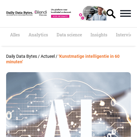
S
k
i
p
t
o
Alles
Analytics
Data science
Insights
Interview
c
o
n
Daily Data Bytes
/
Actueel
/
‘Kunstmatige intelligentie in 60
t
minuten’
e
n
t