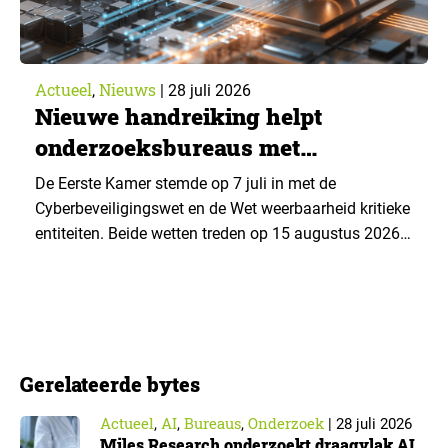
Actueel
Nieuws
,
|
28 juli 2026
Nieuwe handreiking helpt
onderzoeksbureaus met
Cyberbeveiligingswet
De Eerste Kamer stemde op 7 juli in met de
Cyberbeveiligingswet en de Wet weerbaarheid kritieke
entiteiten. Beide wetten treden op 15 augustus 2026
in werking. Data & Insights Network publiceerde
hierover een praktische handreiking voor
onderzoeksorganisaties. ▼ De Cyberbeveiligingswet,
de Nederlandse implementatie van de Europese NIS2-
richtlijn, geldt niet automatisch voor iedere
Gerelateerde bytes
onderzoeksorganisatie. De toepasselijkheid…
Actueel
AI
Bureaus
Onderzoek
,
,
,
|
28 juli 2026
Miles Research onderzoekt draagvlak AI