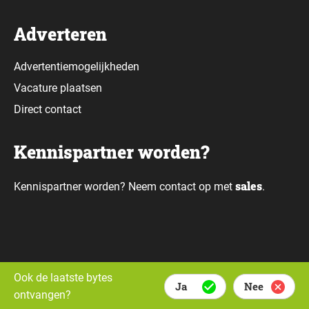
Adverteren
Advertentiemogelijkheden
Vacature plaatsen
Direct contact
Kennispartner worden?
sales
Kennispartner worden? Neem contact op met
.
Alle rechten voorbehouden © Daily Data Bytes 2026. Webdesign door
Ook de laatste bytes
Ja
Nee
Whello.
ontvangen?