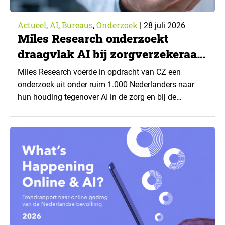
Actueel
AI
Bureaus
Onderzoek
,
,
,
|
28 juli 2026
Miles Research onderzoekt
draagvlak AI bij zorgverzekeraar
CZ
Miles Research voerde in opdracht van CZ een
onderzoek uit onder ruim 1.000 Nederlanders naar
hun houding tegenover AI in de zorg en bij de
zorgverzekeraar. De centrale vraag: onder welke
voorwaarden staan mensen open voor AI-
toepassingen, en waar trekken zij een grens? Dit
artikel is aangeleverd door kennispartner Miles
Research. ▼ De uitkomsten zijn…