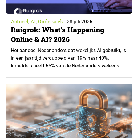
Actueel
AI
Onderzoek
,
,
|
28 juli 2026
Ruigrok: What’s Happening
Online & AI? 2026
Het aandeel Nederlanders dat wekelijks AI gebruikt, is
in een jaar tijd verdubbeld van 19% naar 40%.
Inmiddels heeft 65% van de Nederlanders weleens
een generatieve AI-toepassing gebruikt, tegenover
43% een jaar eerder. Dat blijkt uit de nieuwste editie
van What’s Happening Online & AI? 2026, het
jaarlijkse trendrapport van Ruigrok onderzoek &
advies over…