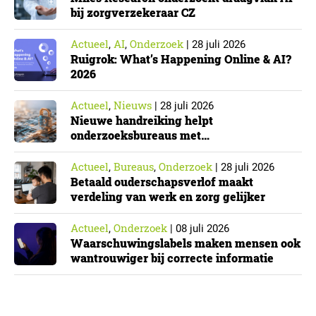
bij zorgverzekeraar CZ
Actueel
AI
Onderzoek
,
,
|
28 juli 2026
Ruigrok: What’s Happening Online & AI?
2026
Actueel
Nieuws
,
|
28 juli 2026
Nieuwe handreiking helpt
onderzoeksbureaus met
Cyberbeveiligingswet
Actueel
Bureaus
Onderzoek
,
,
|
28 juli 2026
Betaald ouderschapsverlof maakt
verdeling van werk en zorg gelijker
Actueel
Onderzoek
,
|
08 juli 2026
Waarschuwingslabels maken mensen ook
wantrouwiger bij correcte informatie