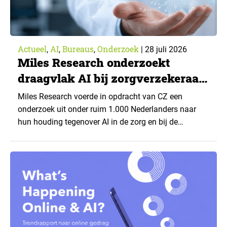
Actueel
AI
Bureaus
Onderzoek
,
,
,
|
28 juli 2026
Miles Research onderzoekt
draagvlak AI bij zorgverzekeraar
CZ
Miles Research voerde in opdracht van CZ een
onderzoek uit onder ruim 1.000 Nederlanders naar
hun houding tegenover AI in de zorg en bij de
zorgverzekeraar. De centrale vraag: onder welke
voorwaarden staan mensen open voor AI-
toepassingen, en waar trekken zij een grens? Dit
artikel is aangeleverd door kennispartner Miles
Research. ▼ De uitkomsten zijn…