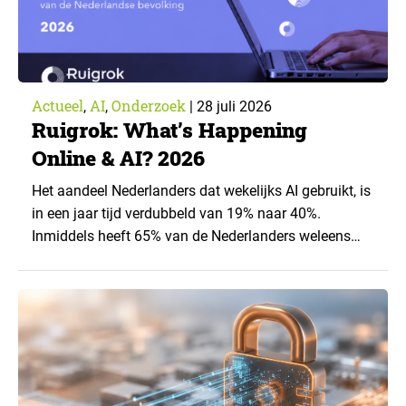
Actueel
AI
Onderzoek
,
,
|
28 juli 2026
Ruigrok: What’s Happening
Online & AI? 2026
Het aandeel Nederlanders dat wekelijks AI gebruikt, is
in een jaar tijd verdubbeld van 19% naar 40%.
Inmiddels heeft 65% van de Nederlanders weleens
een generatieve AI-toepassing gebruikt, tegenover
43% een jaar eerder. Dat blijkt uit de nieuwste editie
van What’s Happening Online & AI? 2026, het
jaarlijkse trendrapport van Ruigrok onderzoek &
advies over…