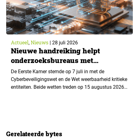
Actueel
Nieuws
,
|
28 juli 2026
Nieuwe handreiking helpt
onderzoeksbureaus met
Cyberbeveiligingswet
De Eerste Kamer stemde op 7 juli in met de
Cyberbeveiligingswet en de Wet weerbaarheid kritieke
entiteiten. Beide wetten treden op 15 augustus 2026
in werking. Data & Insights Network publiceerde
hierover een praktische handreiking voor
onderzoeksorganisaties. ▼ De Cyberbeveiligingswet,
de Nederlandse implementatie van de Europese NIS2-
richtlijn, geldt niet automatisch voor iedere
Gerelateerde bytes
onderzoeksorganisatie. De toepasselijkheid…