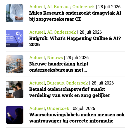
Actueel
AI
Bureaus
Onderzoek
,
,
,
|
28 juli 2026
Miles Research onderzoekt draagvlak AI
bij zorgverzekeraar CZ
Actueel
AI
Onderzoek
,
,
|
28 juli 2026
Ruigrok: What’s Happening Online & AI?
2026
Actueel
Nieuws
,
|
28 juli 2026
Nieuwe handreiking helpt
onderzoeksbureaus met
Cyberbeveiligingswet
Actueel
Bureaus
Onderzoek
,
,
|
28 juli 2026
Betaald ouderschapsverlof maakt
verdeling van werk en zorg gelijker
Actueel
Onderzoek
,
|
08 juli 2026
Waarschuwingslabels maken mensen ook
wantrouwiger bij correcte informatie