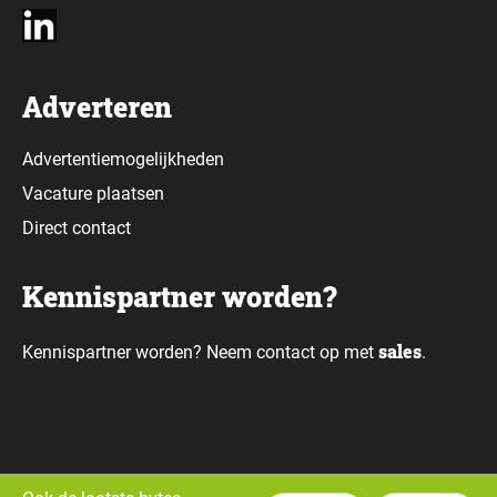
Adverteren
Advertentiemogelijkheden
Vacature plaatsen
Direct contact
Kennispartner worden?
sales
Kennispartner worden? Neem contact op met
.
Alle rechten voorbehouden © Daily Data Bytes 2026. Webdesign door