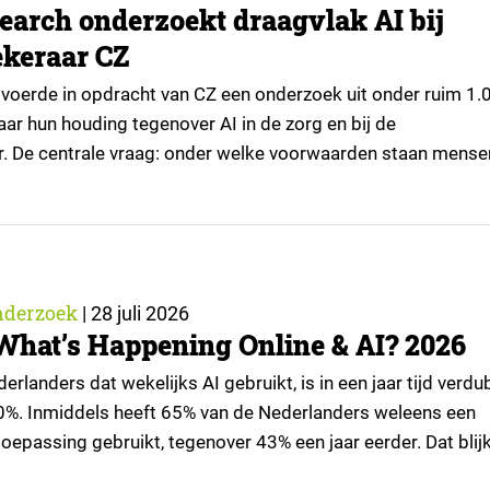
earch onderzoekt draagvlak AI bij
keraar CZ
voerde in opdracht van CZ een onderzoek uit onder ruim 1.
ar hun houding tegenover AI in de zorg en bij de
r. De centrale vraag: onder welke voorwaarden staan mense
passingen, en waar trekken zij een grens? Dit artikel is
or kennispartner Miles Research. ▼ De uitkomsten zijn…
nderzoek
|
28 juli 2026
What’s Happening Online & AI? 2026
rlanders dat wekelijks AI gebruikt, is in een jaar tijd verd
0%. Inmiddels heeft 65% van de Nederlanders weleens een
oepassing gebruikt, tegenover 43% een jaar eerder. Dat blijk
tie van What’s Happening Online & AI? 2026, het jaarlijkse