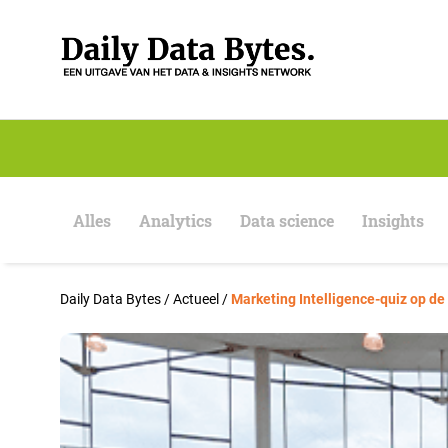
S
k
i
p
t
o
c
o
n
t
e
Alles
Analytics
Data science
Insights
n
t
Daily Data Bytes
/
Actueel
/
Marketing Intelligence-quiz op 