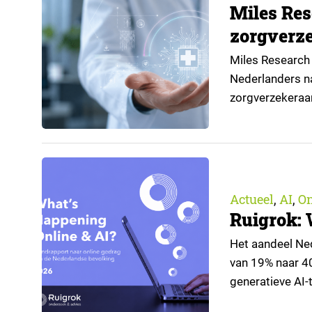
Miles Res
zorgverze
Miles Research 
Nederlanders na
zorgverzekeraa
open voor AI-toe
aangeleverd do
Actueel
AI
O
,
,
Ruigrok: 
Het aandeel Nede
van 19% naar 4
generatieve AI-t
de nieuwste edi