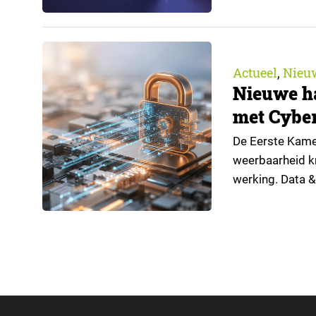
trendrapport v
Actueel
Nieu
,
Nieuwe h
met Cyber
De Eerste Kamer
weerbaarheid kr
werking. Data &
handreiking vo
Nederlandse imp
automatisch vo