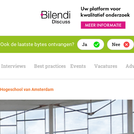
Ook de laatste bytes ontvangen?
Ja
Nee
Interviews
Best practices
Events
Vacatures
Adv
de Hogeschool van Amsterdam