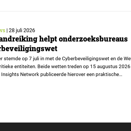
an Ruigrok onderzoek & advies over…
ws
|
28 juli 2026
andreiking helpt onderzoeksbureaus
beveiligingswet
 stemde op 7 juli in met de Cyberbeveiligingswet en de We
itieke entiteiten. Beide wetten treden op 15 augustus 2026 
 Insights Network publiceerde hierover een praktische
or onderzoeksorganisaties. ▼ De Cyberbeveiligingswet, de
lementatie van de Europese NIS2-richtlijn, geldt niet
or iedere onderzoeksorganisatie. De toepasselijkheid…