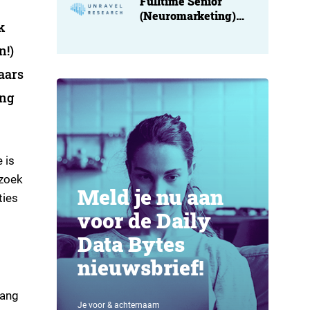
Fulltime Senior
(Neuromarketing)
k
Researcher at
Unravel
n!)
aars
ing
 is
rzoek
Meld je nu aan
ties
voor de Daily
Data Bytes
nieuwsbrief!
lang
Je voor & achternaam