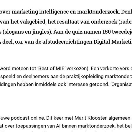
n over marketing intelligence en marktonderzoek. Den
van het vakgebied, het resultaat van onderzoek (rade
 (slogans en jingles). Aan de quiz namen 150 tweedej
eel, o.a. van de afstudeerrichtingen Digital Market
erd meteen tot ‘Best of MIE’ verkozen). Een verkorte versie
peeld en deelnemers aan de praktijkopleiding marktonde
ingen hebben inmiddels ook interesse getoond. ‘Organisa
uwe podcast online. Dit keer met Marit Klooster, algemeen
aat over toepassingen van AI binnen marktonderzoek, het be