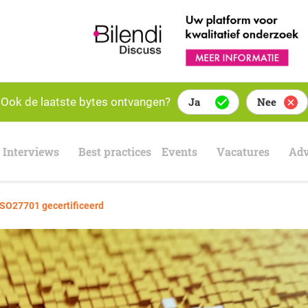
Ook de laatste bytes ontvangen?
Ja
Nee
Interviews
Best practices
Events
Vacatures
Adv
SO27701 gecertificeerd