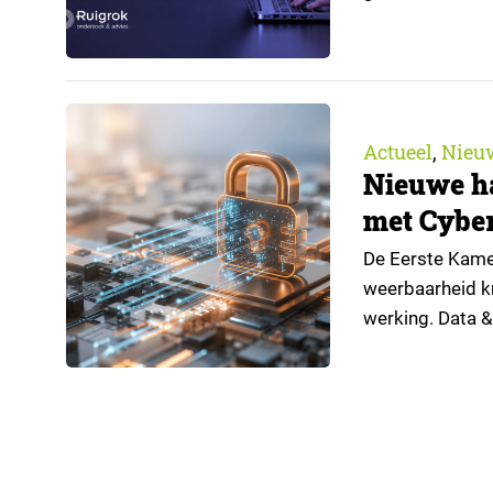
de nieuwste edi
trendrapport v
Actueel
Nieu
,
Nieuwe h
met Cyber
De Eerste Kamer
weerbaarheid kr
werking. Data &
handreiking vo
Nederlandse imp
automatisch vo