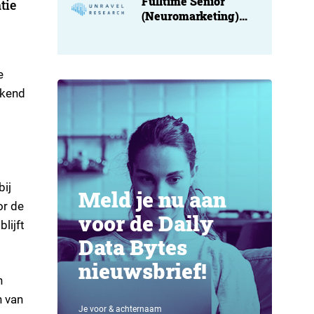
Fulltime Senior
tie
(Neuromarketing)
Researcher at
Unravel
e
ekend
bij
Meld je nu aan
or de
voor de Daily
lijft
Data Bytes
nieuwsbrief!
n
n van
Je voor & achternaam