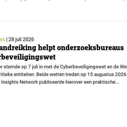
tie van What’s Happening Online & AI? 2026, het jaarlijkse
an Ruigrok onderzoek & advies over…
ws
|
28 juli 2026
andreiking helpt onderzoeksbureaus
beveiligingswet
 stemde op 7 juli in met de Cyberbeveiligingswet en de We
itieke entiteiten. Beide wetten treden op 15 augustus 2026 
 Insights Network publiceerde hierover een praktische
or onderzoeksorganisaties. ▼ De Cyberbeveiligingswet, de
lementatie van de Europese NIS2-richtlijn, geldt niet
or iedere onderzoeksorganisatie. De toepasselijkheid…