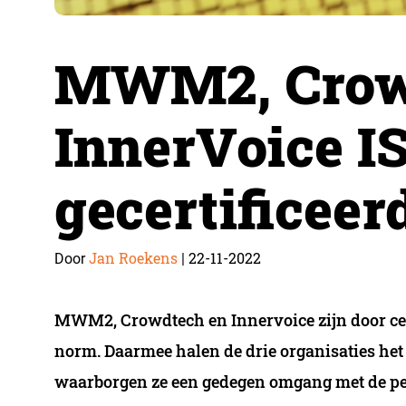
MWM2, Crow
InnerVoice I
gecertificeer
Jan Roekens
22-11-2022
Door
|
MWM2, Crowdtech en Innervoice zijn door cert
norm. Daarmee halen de drie organisaties he
waarborgen ze een gedegen omgang met de p