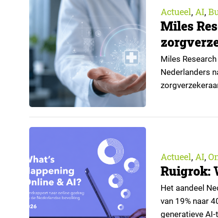
Actueel
AI
Bu
,
,
Miles Res
zorgverze
Miles Research 
Nederlanders na
zorgverzekeraa
open voor AI-toe
aangeleverd do
Actueel
AI
O
,
,
Ruigrok: 
Het aandeel Nede
van 19% naar 4
generatieve AI-t