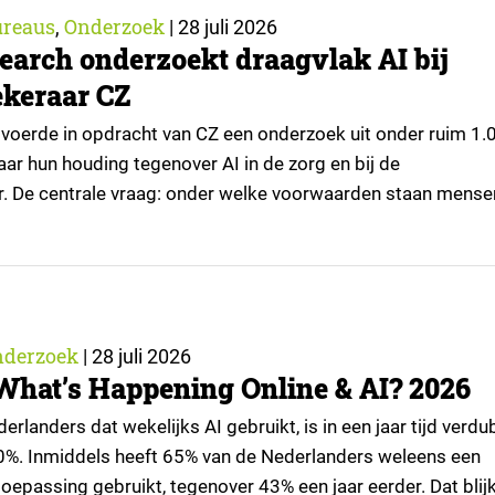
reaus
Onderzoek
,
|
28 juli 2026
earch onderzoekt draagvlak AI bij
keraar CZ
voerde in opdracht van CZ een onderzoek uit onder ruim 1.
ar hun houding tegenover AI in de zorg en bij de
r. De centrale vraag: onder welke voorwaarden staan mense
passingen, en waar trekken zij een grens? Dit artikel is
or kennispartner Miles Research. ▼ De uitkomsten zijn…
nderzoek
|
28 juli 2026
What’s Happening Online & AI? 2026
rlanders dat wekelijks AI gebruikt, is in een jaar tijd verd
0%. Inmiddels heeft 65% van de Nederlanders weleens een
oepassing gebruikt, tegenover 43% een jaar eerder. Dat blijk