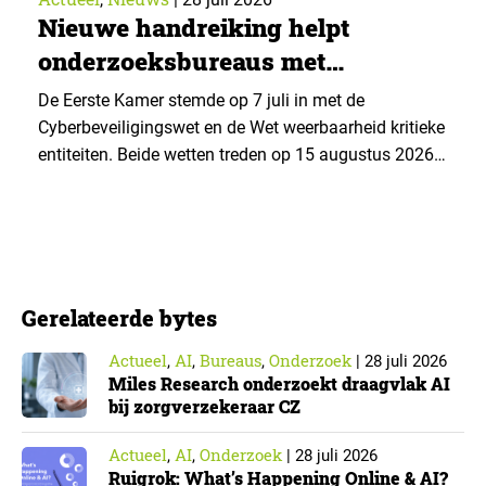
Nieuwe handreiking helpt
onderzoeksbureaus met
Cyberbeveiligingswet
De Eerste Kamer stemde op 7 juli in met de
Cyberbeveiligingswet en de Wet weerbaarheid kritieke
entiteiten. Beide wetten treden op 15 augustus 2026
in werking. Data & Insights Network publiceerde
hierover een praktische handreiking voor
onderzoeksorganisaties. ▼ De Cyberbeveiligingswet,
de Nederlandse implementatie van de Europese NIS2-
richtlijn, geldt niet automatisch voor iedere
Gerelateerde bytes
onderzoeksorganisatie. De toepasselijkheid…
Actueel
AI
Bureaus
Onderzoek
,
,
,
|
28 juli 2026
Miles Research onderzoekt draagvlak AI
bij zorgverzekeraar CZ
Actueel
AI
Onderzoek
,
,
|
28 juli 2026
Ruigrok: What’s Happening Online & AI?