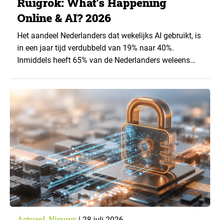
Ruigrok: What’s Happening
Online & AI? 2026
Het aandeel Nederlanders dat wekelijks AI gebruikt, is
in een jaar tijd verdubbeld van 19% naar 40%.
Inmiddels heeft 65% van de Nederlanders weleens
een generatieve AI-toepassing gebruikt, tegenover
43% een jaar eerder. Dat blijkt uit de nieuwste editie
van What’s Happening Online & AI? 2026, het
jaarlijkse trendrapport van Ruigrok onderzoek &
advies over…
Actueel
Nieuws
,
|
28 juli 2026