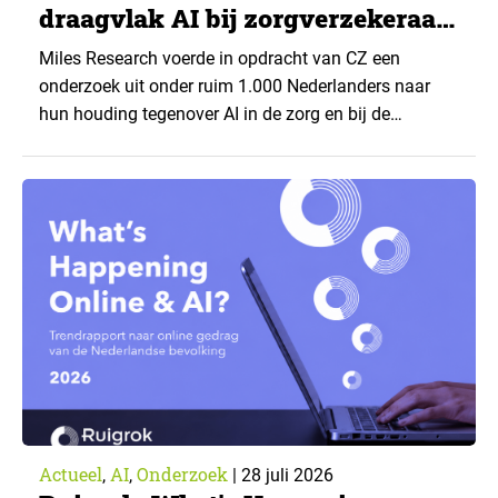
draagvlak AI bij zorgverzekeraar
CZ
Miles Research voerde in opdracht van CZ een
onderzoek uit onder ruim 1.000 Nederlanders naar
hun houding tegenover AI in de zorg en bij de
zorgverzekeraar. De centrale vraag: onder welke
voorwaarden staan mensen open voor AI-
toepassingen, en waar trekken zij een grens? Dit
artikel is aangeleverd door kennispartner Miles
Research. ▼ De uitkomsten zijn…
Actueel
AI
Onderzoek
,
,
|
28 juli 2026