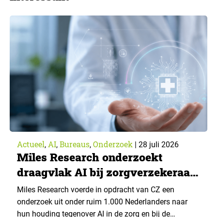
Actueel
AI
Bureaus
Onderzoek
,
,
,
|
28 juli 2026
Miles Research onderzoekt
draagvlak AI bij zorgverzekeraar
CZ
Miles Research voerde in opdracht van CZ een
onderzoek uit onder ruim 1.000 Nederlanders naar
hun houding tegenover AI in de zorg en bij de