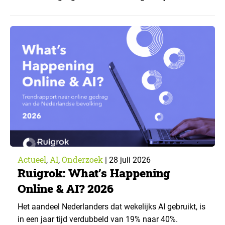
zorgverzekeraar. De centrale vraag: onder welke
voorwaarden staan mensen open voor AI-
toepassingen, en waar trekken zij een grens? Dit
artikel is aangeleverd door kennispartner Miles
Research. ▼ De uitkomsten zijn…
Actueel
AI
Onderzoek
,
,
|
28 juli 2026
Ruigrok: What’s Happening
Online & AI? 2026
Het aandeel Nederlanders dat wekelijks AI gebruikt, is
in een jaar tijd verdubbeld van 19% naar 40%.