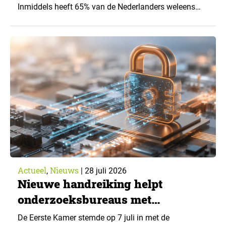
Inmiddels heeft 65% van de Nederlanders weleens
een generatieve AI-toepassing gebruikt, tegenover
43% een jaar eerder. Dat blijkt uit de nieuwste editie
van What’s Happening Online & AI? 2026, het
jaarlijkse trendrapport van Ruigrok onderzoek &
advies over…
Actueel
Nieuws
,
|
28 juli 2026
Nieuwe handreiking helpt
onderzoeksbureaus met
Cyberbeveiligingswet
De Eerste Kamer stemde op 7 juli in met de