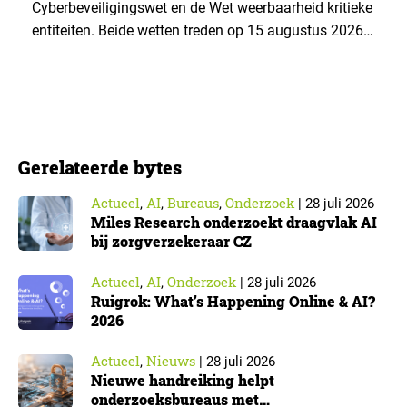
Cyberbeveiligingswet en de Wet weerbaarheid kritieke
entiteiten. Beide wetten treden op 15 augustus 2026
in werking. Data & Insights Network publiceerde
hierover een praktische handreiking voor
onderzoeksorganisaties. ▼ De Cyberbeveiligingswet,
de Nederlandse implementatie van de Europese NIS2-
richtlijn, geldt niet automatisch voor iedere
Gerelateerde bytes
onderzoeksorganisatie. De toepasselijkheid…
Actueel
AI
Bureaus
Onderzoek
,
,
,
|
28 juli 2026
Miles Research onderzoekt draagvlak AI
bij zorgverzekeraar CZ
Actueel
AI
Onderzoek
,
,
|
28 juli 2026
Ruigrok: What’s Happening Online & AI?
2026
Actueel
Nieuws
,
|
28 juli 2026
Nieuwe handreiking helpt
onderzoeksbureaus met