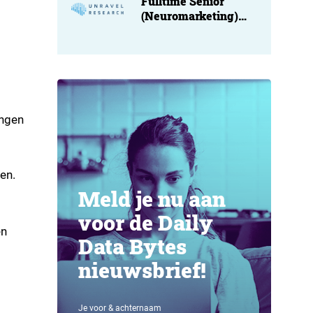
Fulltime Senior
(Neuromarketing)
Researcher at
Unravel
ingen
en.
Meld je nu aan
voor de Daily
en
Data Bytes
nieuwsbrief!
Je voor & achternaam