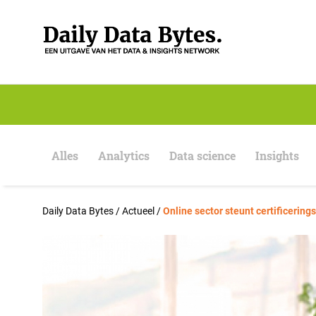
S
k
i
p
t
o
c
o
n
t
e
Alles
Analytics
Data science
Insights
n
t
Daily Data Bytes
/
Actueel
/
Online sector steunt certificerin