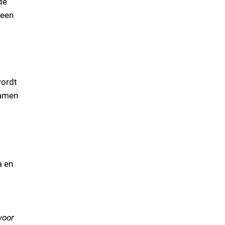
de
 een
wordt
samen
a en
voor