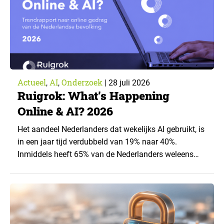
Actueel
AI
Onderzoek
,
,
|
28 juli 2026
Ruigrok: What’s Happening
Online & AI? 2026
Het aandeel Nederlanders dat wekelijks AI gebruikt, is
in een jaar tijd verdubbeld van 19% naar 40%.
Inmiddels heeft 65% van de Nederlanders weleens
een generatieve AI-toepassing gebruikt, tegenover
43% een jaar eerder. Dat blijkt uit de nieuwste editie
van What’s Happening Online & AI? 2026, het
jaarlijkse trendrapport van Ruigrok onderzoek &
advies over…