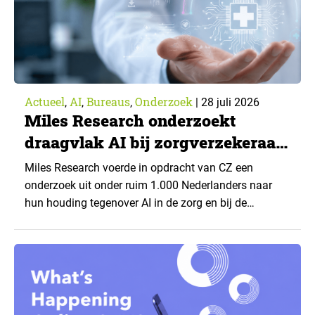
Actueel
AI
Bureaus
Onderzoek
,
,
,
|
28 juli 2026
Miles Research onderzoekt
draagvlak AI bij zorgverzekeraar
CZ
Miles Research voerde in opdracht van CZ een
onderzoek uit onder ruim 1.000 Nederlanders naar
hun houding tegenover AI in de zorg en bij de
zorgverzekeraar. De centrale vraag: onder welke
voorwaarden staan mensen open voor AI-
toepassingen, en waar trekken zij een grens? Dit
artikel is aangeleverd door kennispartner Miles
Research. ▼ De uitkomsten zijn…