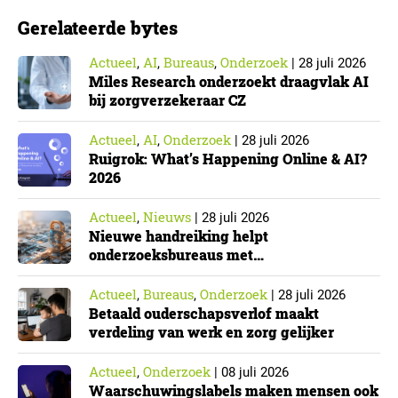
richtlijn, geldt niet automatisch voor iedere
Gerelateerde bytes
onderzoeksorganisatie. De toepasselijkheid…
Actueel
AI
Bureaus
Onderzoek
,
,
,
|
28 juli 2026
Miles Research onderzoekt draagvlak AI
bij zorgverzekeraar CZ
Actueel
AI
Onderzoek
,
,
|
28 juli 2026
Ruigrok: What’s Happening Online & AI?
2026
Actueel
Nieuws
,
|
28 juli 2026
Nieuwe handreiking helpt
onderzoeksbureaus met
Cyberbeveiligingswet
Actueel
Bureaus
Onderzoek
,
,
|
28 juli 2026
Betaald ouderschapsverlof maakt
verdeling van werk en zorg gelijker
Actueel
Onderzoek
,
|
08 juli 2026
Waarschuwingslabels maken mensen ook