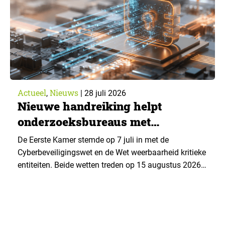
Actueel
Nieuws
,
|
28 juli 2026
Nieuwe handreiking helpt
onderzoeksbureaus met
Cyberbeveiligingswet
De Eerste Kamer stemde op 7 juli in met de
Cyberbeveiligingswet en de Wet weerbaarheid kritieke
entiteiten. Beide wetten treden op 15 augustus 2026
in werking. Data & Insights Network publiceerde
hierover een praktische handreiking voor
onderzoeksorganisaties. ▼ De Cyberbeveiligingswet,
de Nederlandse implementatie van de Europese NIS2-