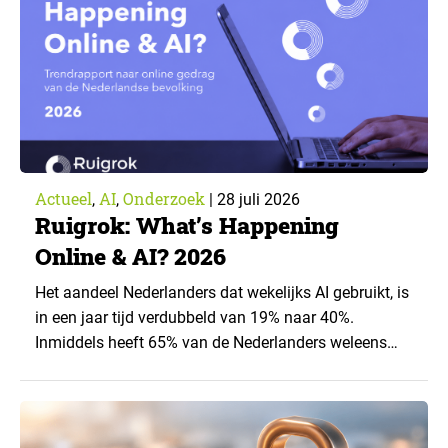
Actueel
AI
Onderzoek
,
,
|
28 juli 2026
Ruigrok: What’s Happening
Online & AI? 2026
Het aandeel Nederlanders dat wekelijks AI gebruikt, is
in een jaar tijd verdubbeld van 19% naar 40%.
Inmiddels heeft 65% van de Nederlanders weleens
een generatieve AI-toepassing gebruikt, tegenover
43% een jaar eerder. Dat blijkt uit de nieuwste editie
van What’s Happening Online & AI? 2026, het
jaarlijkse trendrapport van Ruigrok onderzoek &