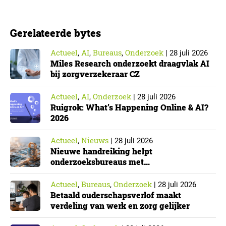
de Nederlandse implementatie van de Europese NIS2-
richtlijn, geldt niet automatisch voor iedere
Gerelateerde bytes
onderzoeksorganisatie. De toepasselijkheid…
Actueel
AI
Bureaus
Onderzoek
,
,
,
|
28 juli 2026
Miles Research onderzoekt draagvlak AI
bij zorgverzekeraar CZ
Actueel
AI
Onderzoek
,
,
|
28 juli 2026
Ruigrok: What’s Happening Online & AI?
2026
Actueel
Nieuws
,
|
28 juli 2026
Nieuwe handreiking helpt
onderzoeksbureaus met
Cyberbeveiligingswet
Actueel
Bureaus
Onderzoek
,
,
|
28 juli 2026
Betaald ouderschapsverlof maakt
verdeling van werk en zorg gelijker