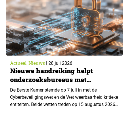
advies over…
Actueel
Nieuws
,
|
28 juli 2026
Nieuwe handreiking helpt
onderzoeksbureaus met
Cyberbeveiligingswet
De Eerste Kamer stemde op 7 juli in met de
Cyberbeveiligingswet en de Wet weerbaarheid kritieke
entiteiten. Beide wetten treden op 15 augustus 2026
in werking. Data & Insights Network publiceerde
hierover een praktische handreiking voor
onderzoeksorganisaties. ▼ De Cyberbeveiligingswet,