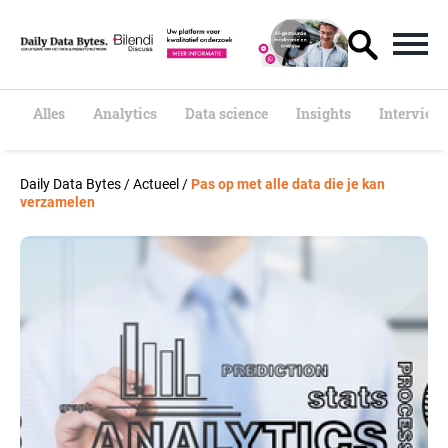
S
k
i
p
t
o
Alles
Analytics
Data science
Insights
Interview
c
o
n
Daily Data Bytes
/
Actueel
/
Pas op met alle data die je kan
t
verzamelen
e
n
t