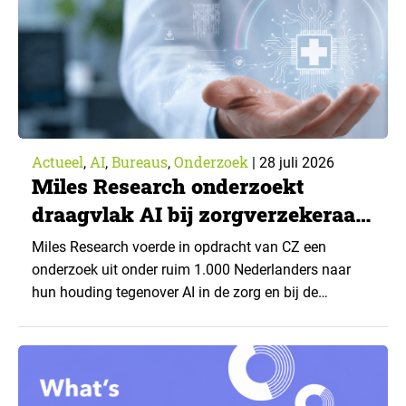
Actueel
AI
Bureaus
Onderzoek
,
,
,
|
28 juli 2026
Miles Research onderzoekt
draagvlak AI bij zorgverzekeraar
CZ
Miles Research voerde in opdracht van CZ een
onderzoek uit onder ruim 1.000 Nederlanders naar
hun houding tegenover AI in de zorg en bij de
zorgverzekeraar. De centrale vraag: onder welke
voorwaarden staan mensen open voor AI-
toepassingen, en waar trekken zij een grens? Dit
artikel is aangeleverd door kennispartner Miles
Research. ▼ De uitkomsten zijn…