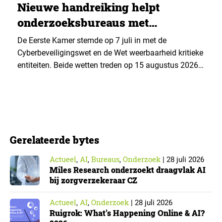
Nieuwe handreiking helpt
onderzoeksbureaus met
Cyberbeveiligingswet
De Eerste Kamer stemde op 7 juli in met de
Cyberbeveiligingswet en de Wet weerbaarheid kritieke
entiteiten. Beide wetten treden op 15 augustus 2026
in werking. Data & Insights Network publiceerde
hierover een praktische handreiking voor
onderzoeksorganisaties. ▼ De Cyberbeveiligingswet,
de Nederlandse implementatie van de Europese NIS2-
richtlijn, geldt niet automatisch voor iedere
Gerelateerde bytes
onderzoeksorganisatie. De toepasselijkheid…
Actueel
AI
Bureaus
Onderzoek
,
,
,
|
28 juli 2026
Miles Research onderzoekt draagvlak AI
bij zorgverzekeraar CZ
Actueel
AI
Onderzoek
,
,
|
28 juli 2026
Ruigrok: What’s Happening Online & AI?