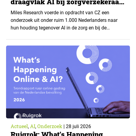
draagvlak AI bij zorgverzekeraar
CZ
Miles Research voerde in opdracht van CZ een
onderzoek uit onder ruim 1.000 Nederlanders naar
hun houding tegenover AI in de zorg en bij de
zorgverzekeraar. De centrale vraag: onder welke
voorwaarden staan mensen open voor AI-
toepassingen, en waar trekken zij een grens? Dit
artikel is aangeleverd door kennispartner Miles
Research. ▼ De uitkomsten zijn…
Actueel
AI
Onderzoek
,
,
|
28 juli 2026
Ruigrok: What’s Happening