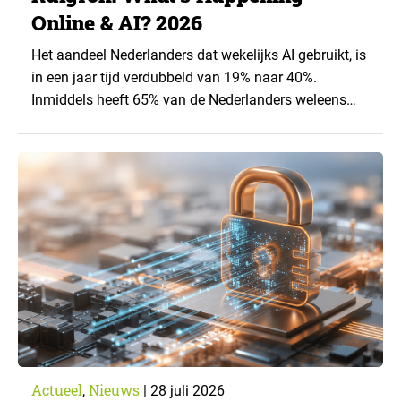
Online & AI? 2026
Het aandeel Nederlanders dat wekelijks AI gebruikt, is
in een jaar tijd verdubbeld van 19% naar 40%.
Inmiddels heeft 65% van de Nederlanders weleens
een generatieve AI-toepassing gebruikt, tegenover
43% een jaar eerder. Dat blijkt uit de nieuwste editie
van What’s Happening Online & AI? 2026, het
jaarlijkse trendrapport van Ruigrok onderzoek &
advies over…
Actueel
Nieuws
,
|
28 juli 2026