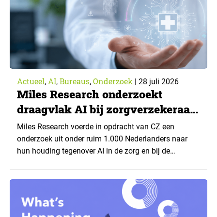
Actueel
AI
Bureaus
Onderzoek
,
,
,
|
28 juli 2026
Miles Research onderzoekt
draagvlak AI bij zorgverzekeraar
CZ
Miles Research voerde in opdracht van CZ een
onderzoek uit onder ruim 1.000 Nederlanders naar
hun houding tegenover AI in de zorg en bij de
zorgverzekeraar. De centrale vraag: onder welke
voorwaarden staan mensen open voor AI-
toepassingen, en waar trekken zij een grens? Dit
artikel is aangeleverd door kennispartner Miles
Research. ▼ De uitkomsten zijn…