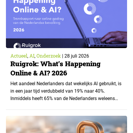
Actueel
AI
Onderzoek
,
,
|
28 juli 2026
Ruigrok: What’s Happening
Online & AI? 2026
Het aandeel Nederlanders dat wekelijks AI gebruikt, is
in een jaar tijd verdubbeld van 19% naar 40%.
Inmiddels heeft 65% van de Nederlanders weleens
een generatieve AI-toepassing gebruikt, tegenover
43% een jaar eerder. Dat blijkt uit de nieuwste editie
van What’s Happening Online & AI? 2026, het
jaarlijkse trendrapport van Ruigrok onderzoek &