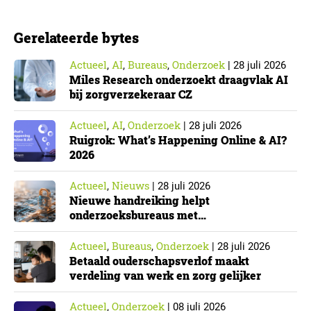
de Nederlandse implementatie van de Europese NIS2-
richtlijn, geldt niet automatisch voor iedere
Gerelateerde bytes
onderzoeksorganisatie. De toepasselijkheid…
Actueel
AI
Bureaus
Onderzoek
,
,
,
|
28 juli 2026
Miles Research onderzoekt draagvlak AI
bij zorgverzekeraar CZ
Actueel
AI
Onderzoek
,
,
|
28 juli 2026
Ruigrok: What’s Happening Online & AI?
2026
Actueel
Nieuws
,
|
28 juli 2026
Nieuwe handreiking helpt
onderzoeksbureaus met
Cyberbeveiligingswet
Actueel
Bureaus
Onderzoek
,
,
|
28 juli 2026
Betaald ouderschapsverlof maakt
verdeling van werk en zorg gelijker
Actueel
Onderzoek
,
|
08 juli 2026