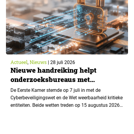
advies over…
Actueel
Nieuws
,
|
28 juli 2026
Nieuwe handreiking helpt
onderzoeksbureaus met
Cyberbeveiligingswet
De Eerste Kamer stemde op 7 juli in met de
Cyberbeveiligingswet en de Wet weerbaarheid kritieke
entiteiten. Beide wetten treden op 15 augustus 2026
in werking. Data & Insights Network publiceerde
hierover een praktische handreiking voor
onderzoeksorganisaties. ▼ De Cyberbeveiligingswet,