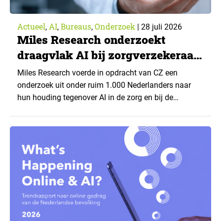
Actueel
AI
Bureaus
Onderzoek
,
,
,
|
28 juli 2026
Miles Research onderzoekt
draagvlak AI bij zorgverzekeraar
CZ
Miles Research voerde in opdracht van CZ een
onderzoek uit onder ruim 1.000 Nederlanders naar
hun houding tegenover AI in de zorg en bij de
zorgverzekeraar. De centrale vraag: onder welke
voorwaarden staan mensen open voor AI-
toepassingen, en waar trekken zij een grens? Dit
artikel is aangeleverd door kennispartner Miles
Research. ▼ De uitkomsten zijn…