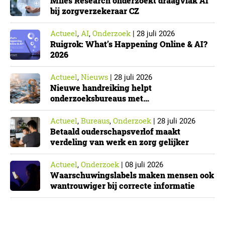
Miles Research onderzoekt draagvlak AI
bij zorgverzekeraar CZ
Actueel
AI
Onderzoek
,
,
|
28 juli 2026
Ruigrok: What’s Happening Online & AI?
2026
Actueel
Nieuws
,
|
28 juli 2026
Nieuwe handreiking helpt
onderzoeksbureaus met
Cyberbeveiligingswet
Actueel
Bureaus
Onderzoek
,
,
|
28 juli 2026
Betaald ouderschapsverlof maakt
verdeling van werk en zorg gelijker
Actueel
Onderzoek
,
|
08 juli 2026
Waarschuwingslabels maken mensen ook
wantrouwiger bij correcte informatie