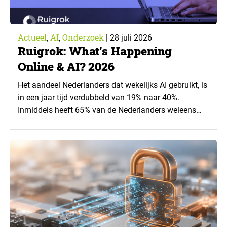
Actueel
AI
Onderzoek
,
,
|
28 juli 2026
Ruigrok: What’s Happening
Online & AI? 2026
Het aandeel Nederlanders dat wekelijks AI gebruikt, is
in een jaar tijd verdubbeld van 19% naar 40%.
Inmiddels heeft 65% van de Nederlanders weleens
een generatieve AI-toepassing gebruikt, tegenover
43% een jaar eerder. Dat blijkt uit de nieuwste editie
van What’s Happening Online & AI? 2026, het
jaarlijkse trendrapport van Ruigrok onderzoek &
advies over…