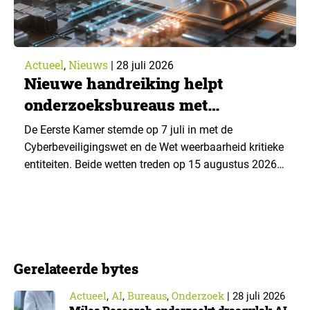
Actueel
Nieuws
,
|
28 juli 2026
Nieuwe handreiking helpt
onderzoeksbureaus met
Cyberbeveiligingswet
De Eerste Kamer stemde op 7 juli in met de
Cyberbeveiligingswet en de Wet weerbaarheid kritieke
entiteiten. Beide wetten treden op 15 augustus 2026
in werking. Data & Insights Network publiceerde
hierover een praktische handreiking voor
onderzoeksorganisaties. ▼ De Cyberbeveiligingswet,
de Nederlandse implementatie van de Europese NIS2-
richtlijn, geldt niet automatisch voor iedere
Gerelateerde bytes
onderzoeksorganisatie. De toepasselijkheid…
Actueel
AI
Bureaus
Onderzoek
,
,
,
|
28 juli 2026