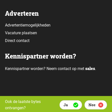
Adverteren
Advertentiemogelijkheden
Vacature plaatsen
Direct contact
Kennispartner worden?
sales
Kennispartner worden? Neem contact op met
.
Alle rechten voorbehouden © Daily Data Bytes 2026. Webdesign door
Ook de laatste bytes
Ja
Nee
Whello.
ontvangen?