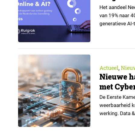
Het aandeel Nede
van 19% naar 4
generatieve AI-t
de nieuwste edi
trendrapport v
Actueel
Nieu
,
Nieuwe h
met Cyber
De Eerste Kamer
weerbaarheid kr
werking. Data &
handreiking vo
Nederlandse imp