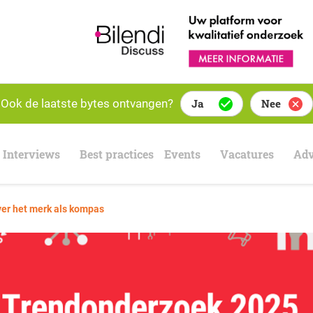
Ook de laatste bytes ontvangen?
Ja
Nee
Interviews
Best practices
Events
Vacatures
Adv
er het merk als kompas