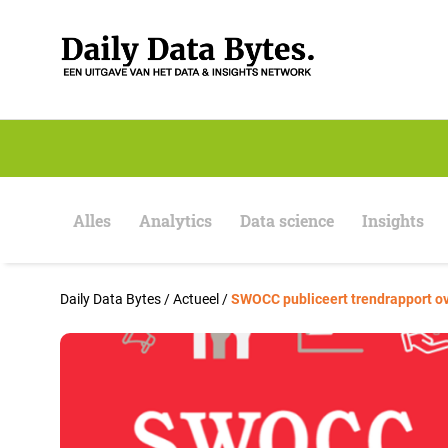
S
k
i
p
t
o
c
o
n
t
e
Alles
Analytics
Data science
Insights
n
t
Daily Data Bytes
/
Actueel
/
SWOCC publiceert trendrapport ov