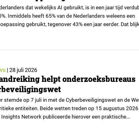
rlanders dat wekelijks AI gebruikt, is in een jaar tijd verd
0%. Inmiddels heeft 65% van de Nederlanders weleens een
oepassing gebruikt, tegenover 43% een jaar eerder. Dat blijk
tie van What’s Happening Online & AI? 2026, het jaarlijkse
an Ruigrok onderzoek & advies over…
ws
|
28 juli 2026
andreiking helpt onderzoeksbureaus
beveiligingswet
 stemde op 7 juli in met de Cyberbeveiligingswet en de We
itieke entiteiten. Beide wetten treden op 15 augustus 2026 
 Insights Network publiceerde hierover een praktische
or onderzoeksorganisaties. ▼ De Cyberbeveiligingswet, de
lementatie van de Europese NIS2-richtlijn, geldt niet