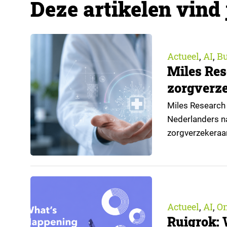
Deze artikelen vind 
Actueel
AI
Bu
,
,
Miles Res
zorgverze
Miles Research 
Nederlanders na
zorgverzekeraa
open voor AI-toe
aangeleverd do
Actueel
AI
O
,
,
Ruigrok: 