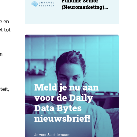
Fulltime Senior
(Neuromarketing)
Researcher at
Unravel
e en
t tot
en
Meld je nu aan
eit,
voor de Daily
Data Bytes
nieuwsbrief!
Je voor & achternaam