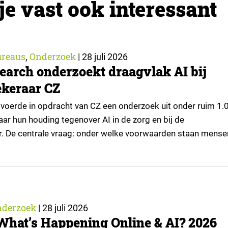
je vast ook interessant
reaus
Onderzoek
,
|
28 juli 2026
earch onderzoekt draagvlak AI bij
keraar CZ
voerde in opdracht van CZ een onderzoek uit onder ruim 1.
ar hun houding tegenover AI in de zorg en bij de
r. De centrale vraag: onder welke voorwaarden staan mense
passingen, en waar trekken zij een grens? Dit artikel is
or kennispartner Miles Research. ▼ De uitkomsten zijn…
nderzoek
|
28 juli 2026
What’s Happening Online & AI? 2026