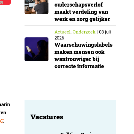
ouderschapsverlof
maakt verdeling van
werk en zorg gelijker
Actueel
Onderzoek
,
|
08 juli
2026
Waarschuwingslabels
maken mensen ook
wantrouwiger bij
correcte informatie
aarin
ken
Vacatures
CC
.