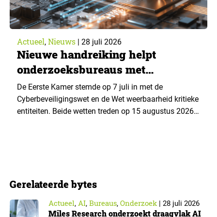
Actueel
Nieuws
,
|
28 juli 2026
Nieuwe handreiking helpt
onderzoeksbureaus met
Cyberbeveiligingswet
De Eerste Kamer stemde op 7 juli in met de
Cyberbeveiligingswet en de Wet weerbaarheid kritieke
entiteiten. Beide wetten treden op 15 augustus 2026
in werking. Data & Insights Network publiceerde
hierover een praktische handreiking voor
onderzoeksorganisaties. ▼ De Cyberbeveiligingswet,
de Nederlandse implementatie van de Europese NIS2-
richtlijn, geldt niet automatisch voor iedere
Gerelateerde bytes
onderzoeksorganisatie. De toepasselijkheid…
Actueel
AI
Bureaus
Onderzoek
,
,
,
|
28 juli 2026
Miles Research onderzoekt draagvlak AI