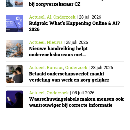
bij zorgverzekeraar CZ
Actueel
AI
Onderzoek
,
,
|
28 juli 2026
Ruigrok: What’s Happening Online & AI?
2026
Actueel
Nieuws
,
|
28 juli 2026
Nieuwe handreiking helpt
onderzoeksbureaus met
Cyberbeveiligingswet
Actueel
Bureaus
Onderzoek
,
,
|
28 juli 2026
Betaald ouderschapsverlof maakt
verdeling van werk en zorg gelijker
Actueel
Onderzoek
,
|
08 juli 2026
Waarschuwingslabels maken mensen ook
wantrouwiger bij correcte informatie