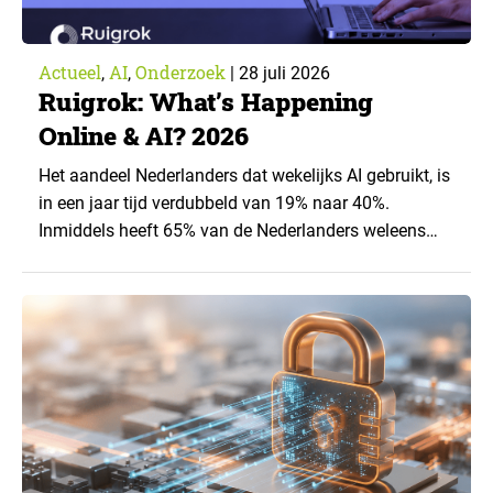
Actueel
AI
Onderzoek
,
,
|
28 juli 2026
Ruigrok: What’s Happening
Online & AI? 2026
Het aandeel Nederlanders dat wekelijks AI gebruikt, is
in een jaar tijd verdubbeld van 19% naar 40%.
Inmiddels heeft 65% van de Nederlanders weleens
een generatieve AI-toepassing gebruikt, tegenover
43% een jaar eerder. Dat blijkt uit de nieuwste editie
van What’s Happening Online & AI? 2026, het
jaarlijkse trendrapport van Ruigrok onderzoek &
advies over…