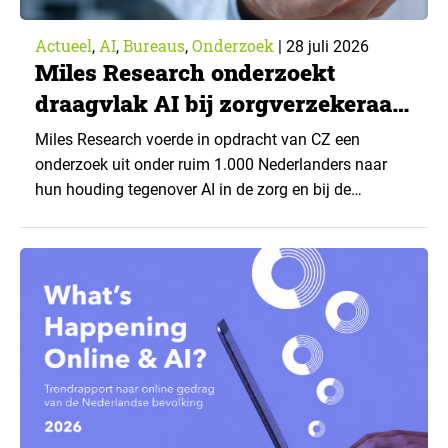
Actueel
AI
Bureaus
Onderzoek
,
,
,
|
28 juli 2026
Miles Research onderzoekt
draagvlak AI bij zorgverzekeraar
CZ
Miles Research voerde in opdracht van CZ een
onderzoek uit onder ruim 1.000 Nederlanders naar
hun houding tegenover AI in de zorg en bij de
zorgverzekeraar. De centrale vraag: onder welke
voorwaarden staan mensen open voor AI-
toepassingen, en waar trekken zij een grens? Dit
artikel is aangeleverd door kennispartner Miles
Research. ▼ De uitkomsten zijn…