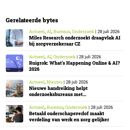
de Nederlandse implementatie van de Europese NIS2-
richtlijn, geldt niet automatisch voor iedere
Gerelateerde bytes
onderzoeksorganisatie. De toepasselijkheid…
Actueel
AI
Bureaus
Onderzoek
,
,
,
|
28 juli 2026
Miles Research onderzoekt draagvlak AI
bij zorgverzekeraar CZ
Actueel
AI
Onderzoek
,
,
|
28 juli 2026
Ruigrok: What’s Happening Online & AI?
2026
Actueel
Nieuws
,
|
28 juli 2026
Nieuwe handreiking helpt
onderzoeksbureaus met
Cyberbeveiligingswet
Actueel
Bureaus
Onderzoek
,
,
|
28 juli 2026
Betaald ouderschapsverlof maakt
verdeling van werk en zorg gelijker