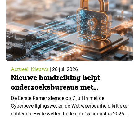
advies over…
Actueel
Nieuws
,
|
28 juli 2026
Nieuwe handreiking helpt
onderzoeksbureaus met
Cyberbeveiligingswet
De Eerste Kamer stemde op 7 juli in met de
Cyberbeveiligingswet en de Wet weerbaarheid kritieke
entiteiten. Beide wetten treden op 15 augustus 2026
in werking. Data & Insights Network publiceerde
hierover een praktische handreiking voor
onderzoeksorganisaties. ▼ De Cyberbeveiligingswet,