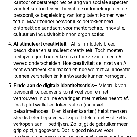
kantoor onderstreept het belang van sociale aspecten
van het kantoorleven. Toevallige ontmoetingen en de
persoonlijke begeleiding van jong talent komen weer
terug. Maar zonder persoonlijke betrokkenheid
ontbreekt de aandacht voor mentorschap, innovatie,
cultuur en inclusiviteit binnen organisaties.
AI stimuleert creativiteit
– AI is inmiddels breed
beschikbaar en stimuleert creativiteit. Toch moeten
bedrijven goed nadenken over hoe ze zich in een AI-
wereld onderscheiden. Hoe creativiteit de inzet van AI
echt waardevol kan maken en hoe we met AI innovatie
kunnen versnellen én klantwaarde kunnen verhogen.
Einde aan de digitale identiteitscrisis
– Misbruik van
persoonlijke gegevens komt veel voor en het
vertrouwen in online ervaringen met merken neemt af.
De digital wallet en tokenisation (inclusief
betaalmethodes, ID en klantenkaarten) helpt mensen
steeds beter bepalen wat zij zelf delen met – of zelfs
verkopen aan – bedrijven. Zo krijgt de gebruiker meer
grip op zijn gegevens. Dat is goed nieuws voor
merken: de gegevens die mensen wél geven worden zo