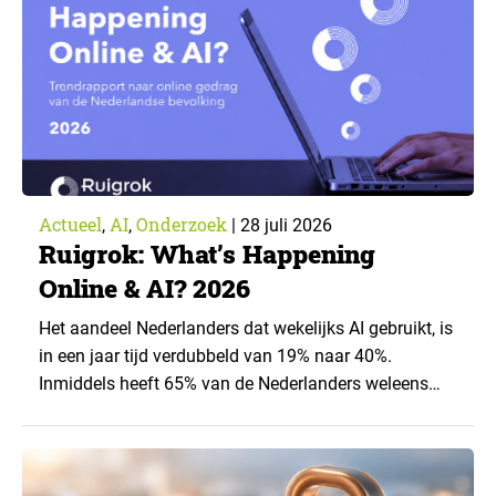
Research. ▼ De uitkomsten zijn…
Actueel
AI
Onderzoek
,
,
|
28 juli 2026
Ruigrok: What’s Happening
Online & AI? 2026
Het aandeel Nederlanders dat wekelijks AI gebruikt, is
in een jaar tijd verdubbeld van 19% naar 40%.
Inmiddels heeft 65% van de Nederlanders weleens
een generatieve AI-toepassing gebruikt, tegenover
43% een jaar eerder. Dat blijkt uit de nieuwste editie
van What’s Happening Online & AI? 2026, het
jaarlijkse trendrapport van Ruigrok onderzoek &