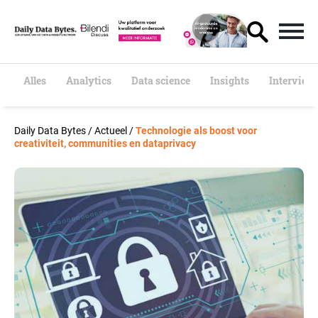
S
k
i
p
t
o
Alles
Analytics
Data science
Insights
Interview
c
o
n
Daily Data Bytes
/
Actueel
/
Technologie als boost voor
t
creativiteit, communities en dataprivacy
e
n
t