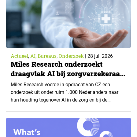
Actueel
AI
Bureaus
Onderzoek
,
,
,
|
28 juli 2026
Miles Research onderzoekt
draagvlak AI bij zorgverzekeraar
CZ
Miles Research voerde in opdracht van CZ een
onderzoek uit onder ruim 1.000 Nederlanders naar
hun houding tegenover AI in de zorg en bij de
zorgverzekeraar. De centrale vraag: onder welke
voorwaarden staan mensen open voor AI-
toepassingen, en waar trekken zij een grens? Dit
artikel is aangeleverd door kennispartner Miles