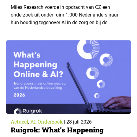
CZ
Miles Research voerde in opdracht van CZ een
onderzoek uit onder ruim 1.000 Nederlanders naar
hun houding tegenover AI in de zorg en bij de
zorgverzekeraar. De centrale vraag: onder welke
voorwaarden staan mensen open voor AI-
toepassingen, en waar trekken zij een grens? Dit
artikel is aangeleverd door kennispartner Miles
Research. ▼ De uitkomsten zijn…
Actueel
AI
Onderzoek
,
,
|
28 juli 2026
Ruigrok: What’s Happening