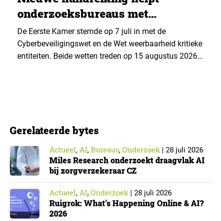
onderzoeksbureaus met
Cyberbeveiligingswet
De Eerste Kamer stemde op 7 juli in met de
Cyberbeveiligingswet en de Wet weerbaarheid kritieke
entiteiten. Beide wetten treden op 15 augustus 2026
in werking. Data & Insights Network publiceerde
hierover een praktische handreiking voor
onderzoeksorganisaties. ▼ De Cyberbeveiligingswet,
de Nederlandse implementatie van de Europese NIS2-
richtlijn, geldt niet automatisch voor iedere
Gerelateerde bytes
onderzoeksorganisatie. De toepasselijkheid…
Actueel
AI
Bureaus
Onderzoek
,
,
,
|
28 juli 2026
Miles Research onderzoekt draagvlak AI
bij zorgverzekeraar CZ
Actueel
AI
Onderzoek
,
,
|
28 juli 2026
Ruigrok: What’s Happening Online & AI?
2026