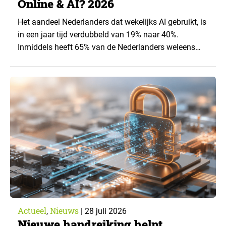
Online & AI? 2026
Het aandeel Nederlanders dat wekelijks AI gebruikt, is
in een jaar tijd verdubbeld van 19% naar 40%.
Inmiddels heeft 65% van de Nederlanders weleens
een generatieve AI-toepassing gebruikt, tegenover
43% een jaar eerder. Dat blijkt uit de nieuwste editie
van What’s Happening Online & AI? 2026, het
jaarlijkse trendrapport van Ruigrok onderzoek &
advies over…
Actueel
Nieuws
,
|
28 juli 2026
Nieuwe handreiking helpt