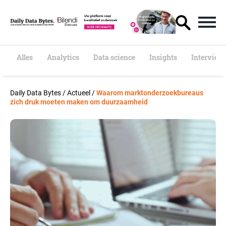
S
k
i
p
t
o
Alles
Analytics
Data science
Insights
Interview
c
o
n
Daily Data Bytes
/
Actueel
/
Waarom marktonderzoekbureaus
t
zich druk moeten maken om duurzaamheid
e
n
t