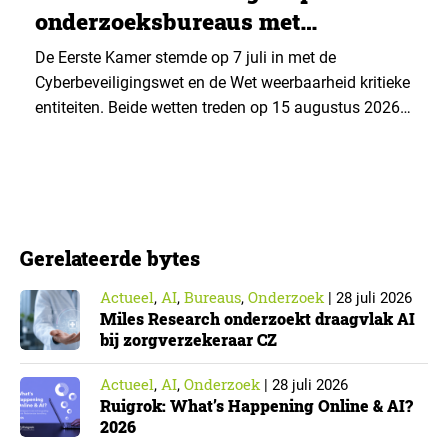
onderzoeksbureaus met
Cyberbeveiligingswet
De Eerste Kamer stemde op 7 juli in met de
Cyberbeveiligingswet en de Wet weerbaarheid kritieke
entiteiten. Beide wetten treden op 15 augustus 2026
in werking. Data & Insights Network publiceerde
hierover een praktische handreiking voor
onderzoeksorganisaties. ▼ De Cyberbeveiligingswet,
de Nederlandse implementatie van de Europese NIS2-
richtlijn, geldt niet automatisch voor iedere
Gerelateerde bytes
onderzoeksorganisatie. De toepasselijkheid…
Actueel
AI
Bureaus
Onderzoek
,
,
,
|
28 juli 2026
Miles Research onderzoekt draagvlak AI
bij zorgverzekeraar CZ
Actueel
AI
Onderzoek
,
,
|
28 juli 2026
Ruigrok: What’s Happening Online & AI?
2026