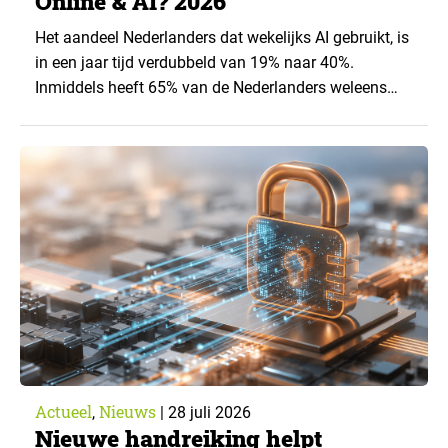
Online & AI? 2026
Het aandeel Nederlanders dat wekelijks AI gebruikt, is
in een jaar tijd verdubbeld van 19% naar 40%.
Inmiddels heeft 65% van de Nederlanders weleens
een generatieve AI-toepassing gebruikt, tegenover
43% een jaar eerder. Dat blijkt uit de nieuwste editie
van What’s Happening Online & AI? 2026, het
jaarlijkse trendrapport van Ruigrok onderzoek &
advies over…
Actueel
Nieuws
,
|
28 juli 2026
Nieuwe handreiking helpt