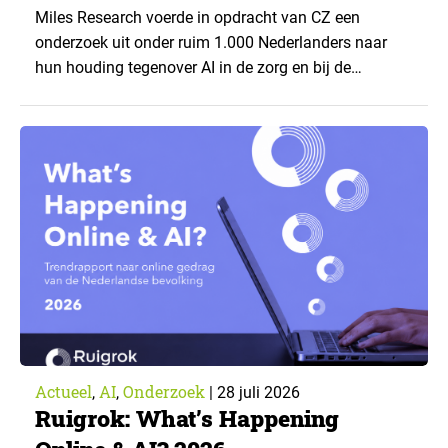
CZ
Miles Research voerde in opdracht van CZ een
onderzoek uit onder ruim 1.000 Nederlanders naar
hun houding tegenover AI in de zorg en bij de
zorgverzekeraar. De centrale vraag: onder welke
voorwaarden staan mensen open voor AI-
toepassingen, en waar trekken zij een grens? Dit
artikel is aangeleverd door kennispartner Miles
Research. ▼ De uitkomsten zijn…
Actueel
AI
Onderzoek
,
,
|
28 juli 2026
Ruigrok: What’s Happening