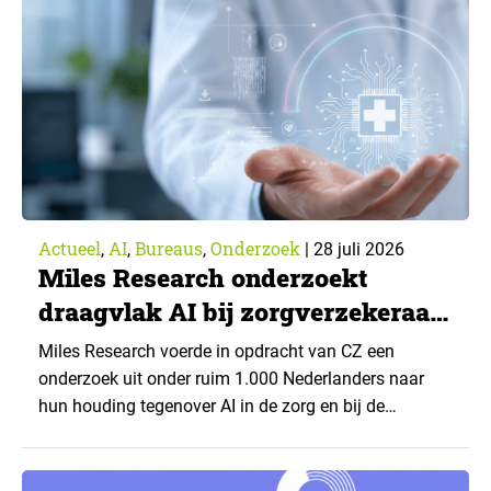
Actueel
AI
Bureaus
Onderzoek
,
,
,
|
28 juli 2026
Miles Research onderzoekt
draagvlak AI bij zorgverzekeraar
CZ
Miles Research voerde in opdracht van CZ een
onderzoek uit onder ruim 1.000 Nederlanders naar
hun houding tegenover AI in de zorg en bij de
zorgverzekeraar. De centrale vraag: onder welke
voorwaarden staan mensen open voor AI-
toepassingen, en waar trekken zij een grens? Dit