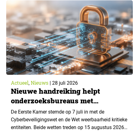
van What’s Happening Online & AI? 2026, het
jaarlijkse trendrapport van Ruigrok onderzoek &
advies over…
Actueel
Nieuws
,
|
28 juli 2026
Nieuwe handreiking helpt
onderzoeksbureaus met
Cyberbeveiligingswet
De Eerste Kamer stemde op 7 juli in met de
Cyberbeveiligingswet en de Wet weerbaarheid kritieke
entiteiten. Beide wetten treden op 15 augustus 2026
in werking. Data & Insights Network publiceerde