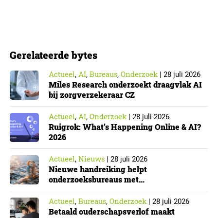
hierover een praktische handreiking voor
onderzoeksorganisaties. ▼ De Cyberbeveiligingswet,
de Nederlandse implementatie van de Europese NIS2-
richtlijn, geldt niet automatisch voor iedere
Gerelateerde bytes
onderzoeksorganisatie. De toepasselijkheid…
Actueel
AI
Bureaus
Onderzoek
,
,
,
|
28 juli 2026
Miles Research onderzoekt draagvlak AI
bij zorgverzekeraar CZ
Actueel
AI
Onderzoek
,
,
|
28 juli 2026
Ruigrok: What’s Happening Online & AI?
2026
Actueel
Nieuws
,
|
28 juli 2026
Nieuwe handreiking helpt
onderzoeksbureaus met
Cyberbeveiligingswet
Actueel
Bureaus
Onderzoek
,
,
|
28 juli 2026
Betaald ouderschapsverlof maakt