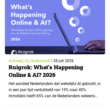
artikel is aangeleverd door kennispartner Miles
Research. ▼ De uitkomsten zijn…
Actueel
AI
Onderzoek
,
,
|
28 juli 2026
Ruigrok: What’s Happening
Online & AI? 2026
Het aandeel Nederlanders dat wekelijks AI gebruikt, is
in een jaar tijd verdubbeld van 19% naar 40%.
Inmiddels heeft 65% van de Nederlanders weleens
een generatieve AI-toepassing gebruikt, tegenover
43% een jaar eerder. Dat blijkt uit de nieuwste editie