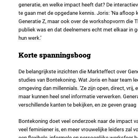
generatie, en welke impact heeft dat? De interacti
te gaan met de opgedane kennis. Joris: ‘Na afloop k
Generatie Z, maar ook over de workshopvorm die The
publiek was en dat deelnemers echt met elkaar in g
hun werk.’
Korte spanningsboog
De belangrijkste inzichten die Markteffect over Gen
studies van Bontekoning. Wat Joris en haar team lee
omgeving dan millennials. ‘Ze zijn open, direct, vr
maar kunnen heel snel informatie verwerken. Generat
verschillende kanten te bekijken, en ze geven graag
Bontekoning doet veel onderzoek naar de impact van 
veel feminiener is, en meer vrouwelijke leiders zal
een flexibele, informele en persoonlijke werksfeer 