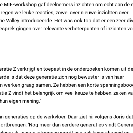
eve MIE-workshop gaf deelnemers inzichten om echt aan de 
regen we leuke reacties, zowel over nieuwe inzichten over
 Valley introduceerde. Het was ook top dat er een zeer di
esprek gingen over relevante verbeterpunten of inzichten vo
eratie Z verkrijgt en toepast in de onderzoeken komen uit d
rde is dat deze generatie zich nog bewuster is van haar
ij, en werken graag samen. Ze hebben een korte spanningsboo
ie Z vindt het belangrijk om veel keuze te hebben, zaken v
 hun eigen mening.’
generaties op de werkvloer. Daar ziet hij volgens Joris dat
 voortbrengen. ‘Nog meer dan eerdere generaties vindt Genera
belangrijk, waarin uitgegaan wordt van gelijkwaardigheid en