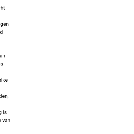
cht
n
lgen
ed
van
es
elke
den,
g is
e van