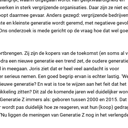
ken in sterk vergrijzende organisaties. Daar zijn ze niet e
oopt daarmee gevaar. Anders gezegd: vergrijzende bedrijve
gste en kleinste generatie wordt geremd, met negatieve gevo
. Ons onderzoek is mede gericht op de vraag hoe dat wel go
ortbrengen. Zij zijn de kopers van de toekomst (en soms al 
odra een nieuwe generatie een trend zet, de oudere generati
 in meegaan. Joris ziet dat er heel veel aandacht is voor
r serieus nemen. Een goed begrip ervan is echter lastig. ‘W
euwe generatie? En wat is toe te wijzen aan het feit dat het
ikkeling zitten? Dit zal de komende jaren wel duidelijker wor
ze Generatie Z immers als: geboren tussen 2000 en 2015. Dat
r wordt pas duidelijk hoe ze reageren, wat hun (koop) gedra
. ‘Nu liggen de meningen van Generatie Z nog in het verlengd