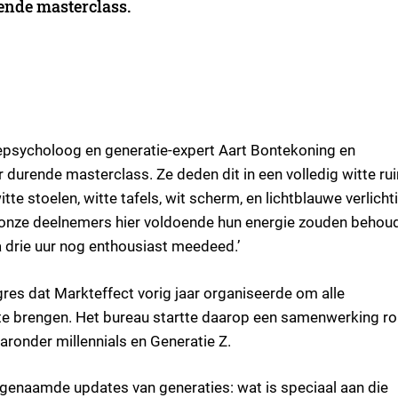
ende masterclass.
epsycholoog en generatie-expert Aart Bontekoning en
 durende masterclass. Ze deden dit in een volledig witte ru
witte stoelen, witte tafels, wit scherm, en lichtblauwe verlicht
 onze deelnemers hier voldoende hun energie zouden behou
 drie uur nog enthousiast meedeed.’
res dat Markteffect vorig jaar organiseerde om alle
 te brengen. Het bureau startte daarop een samenwerking r
aronder millennials en Generatie Z.
ogenaamde updates van generaties: wat is speciaal aan die