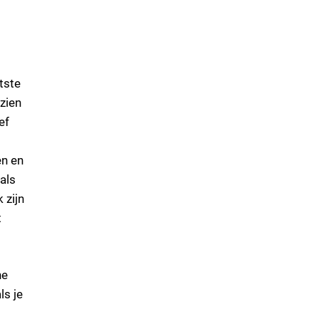
tste
zien
ef
en en
als
 zijn
t
ne
ls je