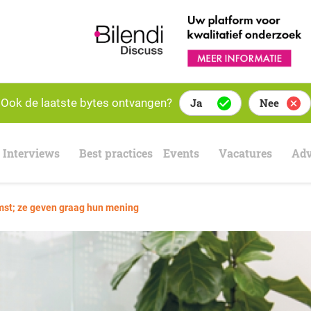
Ook de laatste bytes ontvangen?
Ja
Nee
Interviews
Best practices
Events
Vacatures
Adv
mst; ze geven graag hun mening