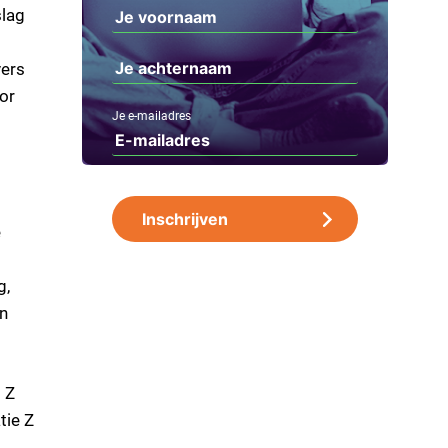
slag
vers
or
Je e-mailadres
e
g,
an
 Z
tie Z