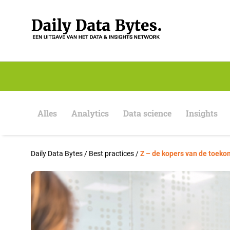
S
k
i
p
t
o
c
o
n
t
e
Alles
Analytics
Data science
Insights
n
t
Daily Data Bytes
/
Best practices
/
Z – de kopers van de toeko