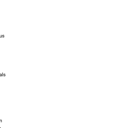
dus
als
n