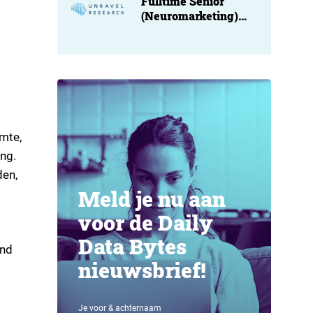
Fulltime Senior
(Neuromarketing)
Researcher at
Unravel
imte,
ing.
den,
Meld je nu aan
voor de Daily
Data Bytes
ond
nieuwsbrief!
Je voor & achternaam