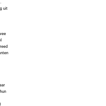
.
g uit
twee
l
breed
anten
aar
 hun
I