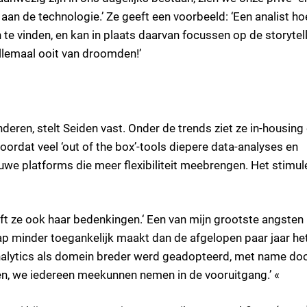
an de technologie.’ Ze geeft een voorbeeld: ‘Een analist ho
 te vinden, en kan in plaats daarvan focussen op de storytell
llemaal ooit van droomden!’
nderen, stelt Seiden vast. Onder de trends ziet ze in-housing
ordat veel ‘out of the box’-tools diepere data-analyses en
uwe platforms die meer flexibiliteit meebrengen. Het stimul
ft ze ook haar bedenkingen.‘ Een van mijn grootste angsten 
p minder toegankelijk maakt dan de afgelopen paar jaar he
 analytics als domein breder werd geadopteerd, met name do
ren, we iedereen meekunnen nemen in de vooruitgang.’ «