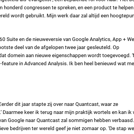
uim honderd congressen te spreken, en een product te helpen
ld wordt gebruikt. Mijn werk daar zal altijd een hoogtepu
360 Suite en de nieuweversie van Google Analytics, App + W
tste deel van de afgelopen twee jaar gesleuteld. Op
 dat domein aan nieuwe eigenschappen wordt toegevoegd. ‘
ng-feature in Advanced Analysis. Ik ben heel benieuwd wat m
 Eerder dit jaar stapte zij over naar Quantcast, waar ze
‘ Daarmee keer ik terug naar mijn praktijk wortels en kan ik
g van Google naar Quantcast zal sommigen hebben verbaasd
eve bedrijven ter wereld geef je niet zomaar op. ‘De stap w