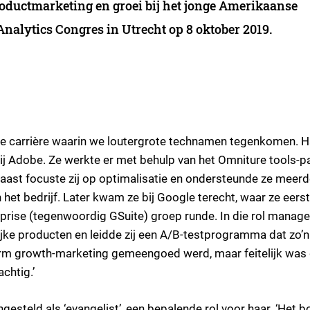
roductmarketing en groei bij het jonge Amerikaanse
 Analytics Congres in Utrecht
op 8 oktober 2019.
nde carrière waarin we loutergrote technamen tegenkomen. H
bij Adobe. Ze werkte er met behulp van het Omniture tools-p
ast focuste zij op optimalisatie en ondersteunde ze meerd
het bedrijf. Later kwam ze bij Google terecht, waar ze eerst
prise (tegenwoordig GSuite) groep runde. In die rol manag
ijke producten en leidde zij een A/B-testprogramma dat zo’n
term growth-marketing gemeengoed werd, maar feitelijk was
chtig.’
gesteld als ‘evangelist’, een bepalende rol voor haar. ‘Het 