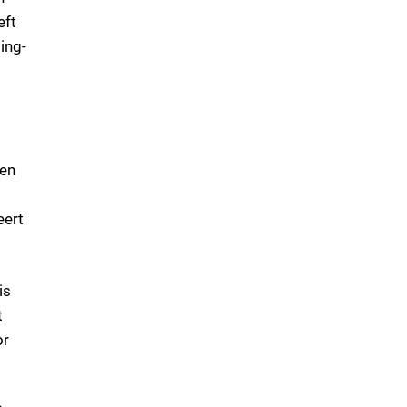
eft
ing-
 en
eert
is
t
or