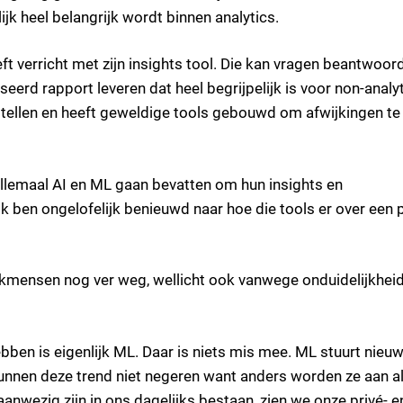
jk heel belangrijk wordt binnen analytics.
eft verricht met zijn insights tool. Die kan vragen beantwoor
seerd rapport leveren dat heel begrijpelijk is voor non-analy
tellen en heeft geweldige tools gebouwd om afwijkingen te
n allemaal AI en ML gaan bevatten om hun insights en
Ik ben ongelofelijk benieuwd naar hoe die tools er over een 
jkmensen nog ver weg, wellicht ook vanwege onduidelijkhei
ben is eigenlijk ML. Daar is niets mis mee. ML stuurt nieu
nnen deze trend niet negeren want anders worden ze aan al
nwezig zijn in ons dagelijks bestaan, zien we onze privé- e