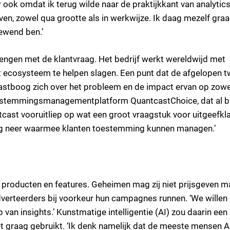
ook omdat ik terug wilde naar de praktijkkant van analytics
ven, zowel qua grootte als in werkwijze. Ik daag mezelf graa
ewend ben.’
brengen met de klantvraag. Het bedrijf werkt wereldwijd met
t ecosysteem te helpen slagen. Een punt dat de afgelopen 
castboog zich over het probleem en de impact ervan op zowe
 toestemmingsmanagementplatform QuantcastChoice, dat al 
cast vooruitliep op wat een groot vraagstuk voor uitgeefkl
sing neer waarmee klanten toestemming kunnen managen.’
 producten en features. Geheimen mag zij niet prijsgeven m
dverteerders bij voorkeur hun campagnes runnen. ‘We willen
van insights.’ Kunstmatige intelligentie (AI) zou daarin een
iet graag gebruikt. ‘Ik denk namelijk dat de meeste mensen A