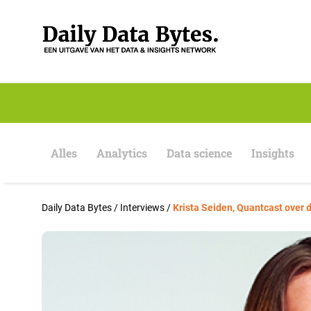
S
k
i
p
t
o
c
o
n
t
e
Alles
Analytics
Data science
Insights
n
t
Daily Data Bytes
/
Interviews
/
Krista Seiden, Quantcast over d