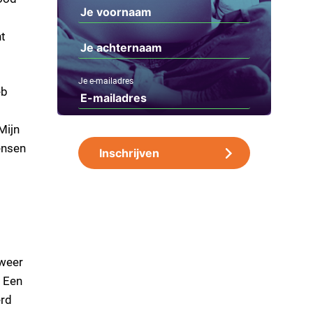
nt
Je e-mailadres
eb
Mijn
ensen
 weer
. Een
erd