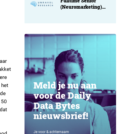
Fulltime Senior
(Neuromarketing)
Researcher at
Unravel
aar
akket
ere
Meld je nu aan
 het
voor de Daily
ede
 50
Data Bytes
 dat
nieuwsbrief!
Je voor & achternaam
bood