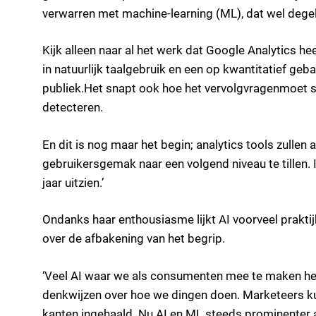
verwarren met machine-learning (ML), dat wel degeli
Kijk alleen naar al het werk dat Google Analytics he
in natuurlijk taalgebruik en een op kwantitatief geba
publiek.Het snapt ook hoe het vervolgvragenmoet s
detecteren.
En dit is nog maar het begin; analytics tools zulle
gebruikersgemak naar een volgend niveau te tillen. 
jaar uitzien.’
Ondanks haar enthousiasme lijkt AI voorveel prakti
over de afbakening van het begrip.
‘Veel AI waar we als consumenten mee te maken heb
denkwijzen over hoe we dingen doen. Marketeers ku
kanten ingehaald. Nu AI en ML steeds prominenter aa