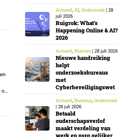
Actueel
AI
Onderzoek
,
,
|
28
juli 2026
Ruigrok: What’s
Happening Online & AI?
2026
Actueel
Nieuws
,
|
28 juli 2026
Nieuwe handreiking
helpt
onderzoeksbureaus
len
met
Cyberbeveiligingswet
n om
er
Actueel
Bureaus
Onderzoek
,
,
|
28 juli 2026
Betaald
ouderschapsverlof
maakt verdeling van
werk en zorg gelijker