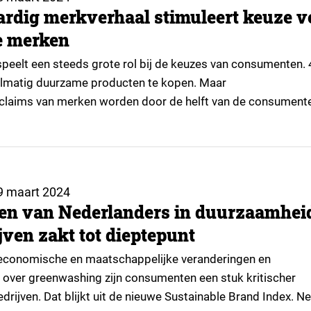
rdig merkverhaal stimuleert keuze v
 merken
eelt een steeds grote rol bij de keuzes van consumenten. 
elmatig duurzame producten te kopen. Maar
laims van merken worden door de helft van de consument
wd. Voor zeep en schoonmaakmiddelen is dat beeld niet
jkt uit onderzoek van Return on Content en MSI. Voor ruim…
9 maart 2024
en van Nederlanders in duurzaamhei
jven zakt tot dieptepunt
, economische en maatschappelijke veranderingen en
over greenwashing zijn consumenten een stuk kritischer
rijven. Dat blijkt uit de nieuwe Sustainable Brand Index. Ne