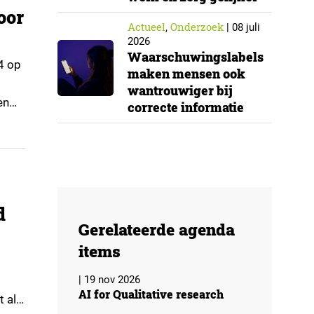
oor
Actueel
Onderzoek
,
|
08 juli
2026
Waarschuwingslabels
4 op
maken mensen ook
wantrouwiger bij
en
correcte informatie
d
Gerelateerde agenda
items
| 19 nov 2026
AI for Qualitative research
t als