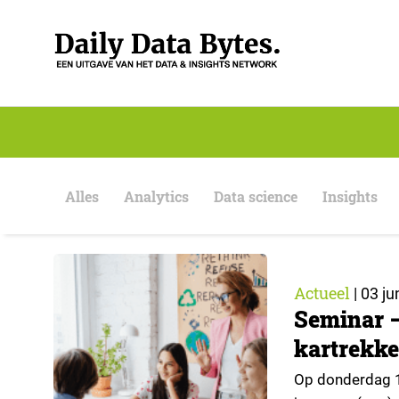
S
k
i
p
t
o
c
o
n
t
e
Alles
Analytics
Data science
Insights
n
t
Actueel
|
03 ju
Seminar –
kartrekke
Op donderdag 1