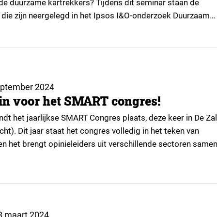
de duurzame kartrekkers? Tijdens dit seminar staan de
 die zijn neergelegd in het Ipsos I&O-onderzoek Duurzaam
m Doen, centraal. Wat betekenen ze voor het klimaat en
 Wat kunnen beleidsmakers (anders) doen om jongeren te
e energietransitie?…
eptember 2024
e in voor het SMART congres!
ndt het jaarlijkse SMART Congres plaats, deze keer in De Za
ht). Dit jaar staat het congres volledig in het teken van
n het brengt opinieleiders uit verschillende sectoren same
ver duurzame innovaties en praktijken te delen. ▼ On Octob
just celebrating World…
8 maart 2024