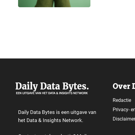
vorige jaren wo
laat zien hoe 
Sustainable Bra
Over 
Redactie
Privacy-
e
Daily Data Bytes is een uitgave van
Disclaime
het Data & Insights Network.