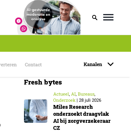
Kanalen
erteren
Contact
Fresh bytes
Actueel
AI
Bureaus
,
,
,
Onderzoek
|
28 juli 2026
Miles Research
onderzoekt draagvlak
AI bij zorgverzekeraar
n
CZ