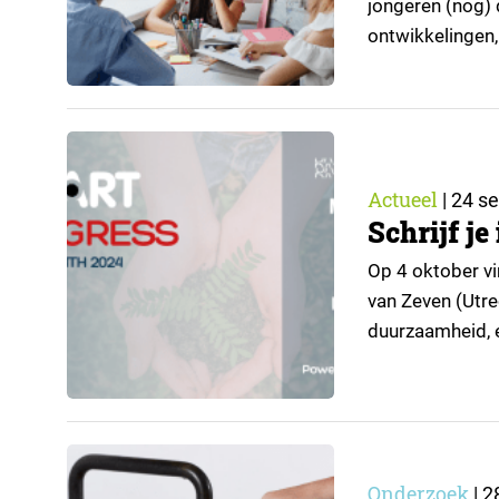
jongeren (nog) 
ontwikkelingen,
Denken Duurzaa
klimaatbeleid?
betrekken bij d
Actueel
|
24 s
Schrijf j
Op 4 oktober vi
van Zeven (Utrec
duurzaamheid, e
hun inzichten o
4th, we’re not 
Onderzoek
|
2