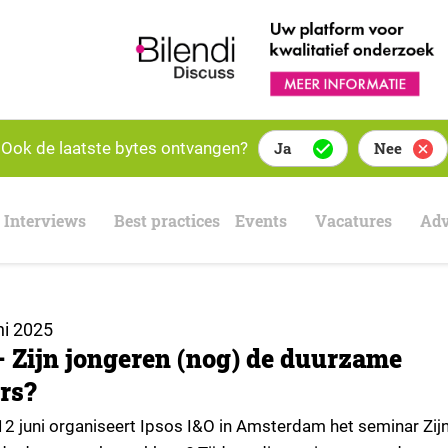
Ook de laatste bytes ontvangen?
Ja
Nee
Interviews
Best practices
Events
Vacatures
Adv
ni 2025
 Zijn jongeren (nog) de duurzame
rs?
2 juni organiseert Ipsos I&O in Amsterdam het seminar Zij