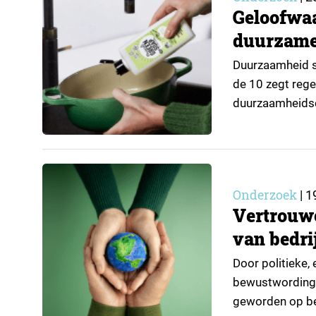
Geloofwaa
duurzame
Duurzaamheid sp
de 10 zegt reg
duurzaamheidsc
vaak gewantrou
anders. Dat bli
Onderzoek
|
1
Vertrouw
van bedri
Door politieke
bewustwording 
geworden op bed