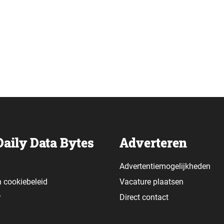
rdt Tony Chocolonely gezien als duurzaamste merk. De rangl
merken worden waargenomen door hun klanten, wat de
nd Insights (SBI) onderzoekt…
Daily Data Bytes
Adverteren
Advertentiemogelijkheden
n
cookiebeleid
Vacature plaatsen
r
Direct contact